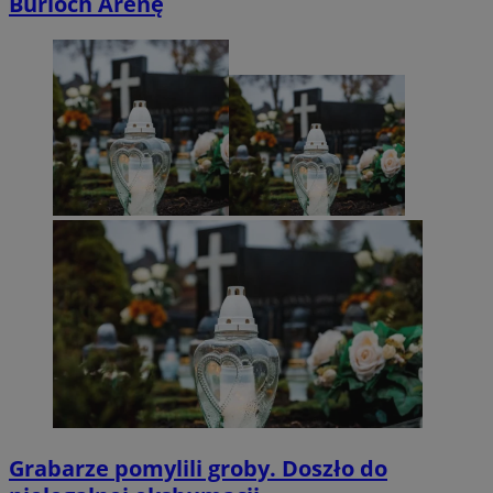
Burloch Arenę
Grabarze pomylili groby. Doszło do