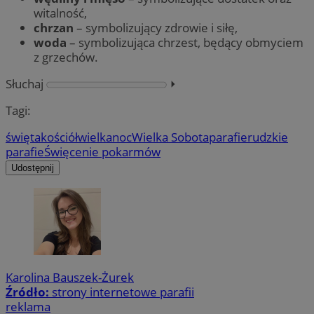
witalność,
chrzan
– symbolizujący zdrowie i siłę,
woda
– symbolizująca chrzest, będący obmyciem
z grzechów.
Słuchaj
⏵︎
Tagi:
święta
kościół
wielkanoc
Wielka Sobota
parafie
rudzkie
parafie
Święcenie pokarmów
Udostępnij
Karolina Bauszek-Żurek
Źródło:
strony internetowe parafii
reklama