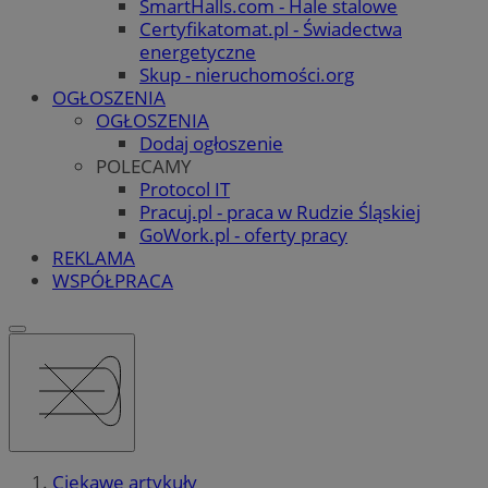
SmartHalls.com - Hale stalowe
Certyfikatomat.pl - Świadectwa
energetyczne
Skup - nieruchomości.org
OGŁOSZENIA
OGŁOSZENIA
Dodaj ogłoszenie
POLECAMY
Protocol IT
Pracuj.pl - praca w Rudzie Śląskiej
GoWork.pl - oferty pracy
REKLAMA
WSPÓŁPRACA
Ciekawe artykuły