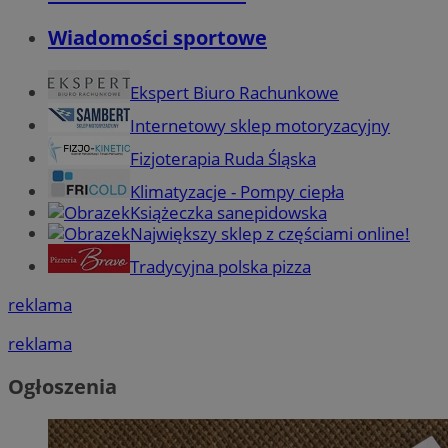
Wiadomości sportowe
Ekspert Biuro Rachunkowe
Internetowy sklep motoryzacyjny
Fizjoterapia Ruda Śląska
Klimatyzacje - Pompy ciepła
Książeczka sanepidowska
Największy sklep z częściami online!
Tradycyjna polska pizza
reklama
reklama
Ogłoszenia