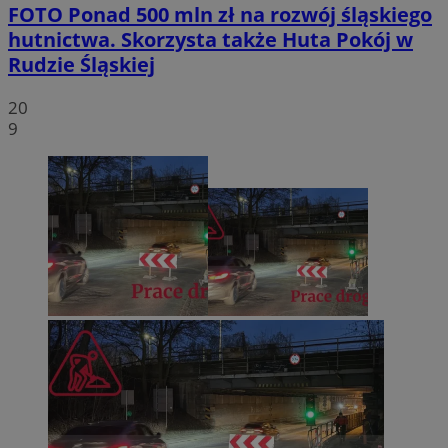
FOTO
Ponad 500 mln zł na rozwój śląskiego
hutnictwa. Skorzysta także Huta Pokój w
Rudzie Śląskiej
20
9