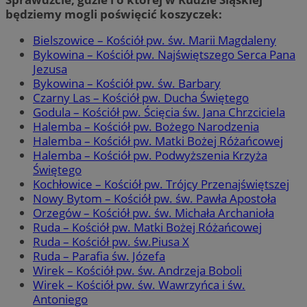
będziemy mogli poświęcić koszyczek:
Bielszowice – Kościół pw. św. Marii Magdaleny
Bykowina – Kościół pw. Najświętszego Serca Pana
Jezusa
Bykowina – Kościół pw. św. Barbary
Czarny Las – Kościół pw. Ducha Świętego
Godula – Kościół pw. Ścięcia św. Jana Chrzciciela
Halemba – Kościół pw. Bożego Narodzenia
Halemba – Kościół pw. Matki Bożej Różańcowej
Halemba – Kościół pw. Podwyższenia Krzyża
Świętego
Kochłowice – Kościół pw. Trójcy Przenajświętszej
Nowy Bytom – Kościół pw. św. Pawła Apostoła
Orzegów – Kościół pw. św. Michała Archanioła
Ruda – Kościół pw. Matki Bożej Różańcowej
Ruda – Kościół pw. św.Piusa X
Ruda – Parafia św. Józefa
Wirek – Kościół pw. św. Andrzeja Boboli
Wirek – Kościół pw. św. Wawrzyńca i św.
Antoniego