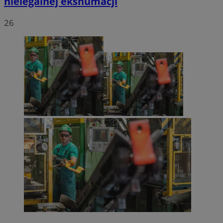
nielegalnej ekshumacji
26