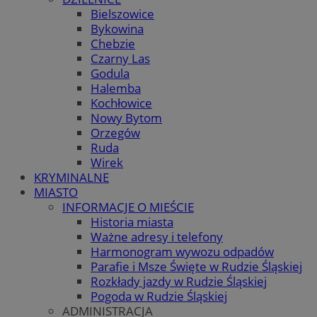
Bielszowice
Bykowina
Chebzie
Czarny Las
Godula
Halemba
Kochłowice
Nowy Bytom
Orzegów
Ruda
Wirek
KRYMINALNE
MIASTO
INFORMACJE O MIEŚCIE
Historia miasta
Ważne adresy i telefony
Harmonogram wywozu odpadów
Parafie i Msze Święte w Rudzie Śląskiej
Rozkłady jazdy w Rudzie Śląskiej
Pogoda w Rudzie Śląskiej
ADMINISTRACJA