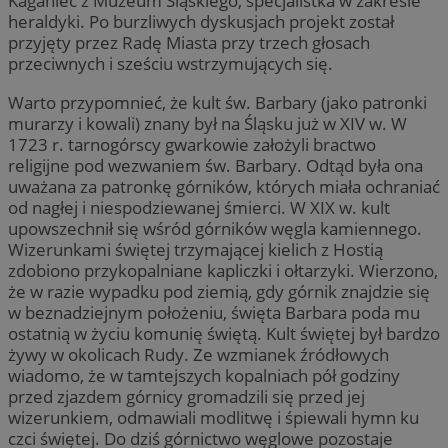
Kaganiec z Muzeum Śląskiego, specjalistka w zakresie
heraldyki. Po burzliwych dyskusjach projekt został
przyjęty przez Radę Miasta przy trzech głosach
przeciwnych i sześciu wstrzymujących się.
Warto przypomnieć, że kult św. Barbary (jako patronki
murarzy i kowali) znany był na Śląsku już w XIV w. W
1723 r. tarnogórscy gwarkowie założyli bractwo
religijne pod wezwaniem św. Barbary. Odtąd była ona
uważana za patronkę górników, których miała ochraniać
od nagłej i niespodziewanej śmierci. W XIX w. kult
upowszechnił się wśród górników węgla kamiennego.
Wizerunkami świętej trzymającej kielich z Hostią
zdobiono przykopalniane kapliczki i ołtarzyki. Wierzono,
że w razie wypadku pod ziemią, gdy górnik znajdzie się
w beznadziejnym położeniu, święta Barbara poda mu
ostatnią w życiu komunię świętą. Kult świętej był bardzo
żywy w okolicach Rudy. Ze wzmianek źródłowych
wiadomo, że w tamtejszych kopalniach pół godziny
przed zjazdem górnicy gromadzili się przed jej
wizerunkiem, odmawiali modlitwę i śpiewali hymn ku
czci świętej. Do dziś górnictwo węglowe pozostaje