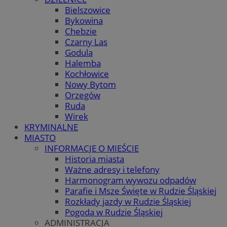
Bielszowice
Bykowina
Chebzie
Czarny Las
Godula
Halemba
Kochłowice
Nowy Bytom
Orzegów
Ruda
Wirek
KRYMINALNE
MIASTO
INFORMACJE O MIEŚCIE
Historia miasta
Ważne adresy i telefony
Harmonogram wywozu odpadów
Parafie i Msze Święte w Rudzie Śląskiej
Rozkłady jazdy w Rudzie Śląskiej
Pogoda w Rudzie Śląskiej
ADMINISTRACJA