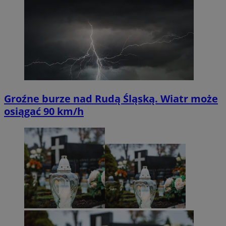
Groźne burze nad Rudą Śląską. Wiatr może
osiągać 90 km/h