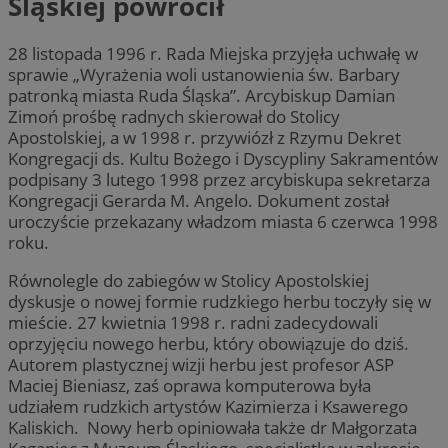
Śląskiej powrócił
28 listopada 1996 r. Rada Miejska przyjęła uchwałę w
sprawie „Wyrażenia woli ustanowienia św. Barbary
patronką miasta Ruda Śląska”. Arcybiskup Damian
Zimoń prośbę radnych skierował do Stolicy
Apostolskiej, a w 1998 r. przywiózł z Rzymu Dekret
Kongregacji ds. Kultu Bożego i Dyscypliny Sakramentów
podpisany 3 lutego 1998 przez arcybiskupa sekretarza
Kongregacji Gerarda M. Angelo. Dokument został
uroczyście przekazany władzom miasta 6 czerwca 1998
roku.
Równolegle do zabiegów w Stolicy Apostolskiej
dyskusje o nowej formie rudzkiego herbu toczyły się w
mieście. 27 kwietnia 1998 r. radni zadecydowali
oprzyjęciu nowego herbu, który obowiązuje do dziś.
Autorem plastycznej wizji herbu jest profesor ASP
Maciej Bieniasz, zaś oprawa komputerowa była
udziałem rudzkich artystów Kazimierza i Ksawerego
Kaliskich. Nowy herb opiniowała także dr Małgorzata