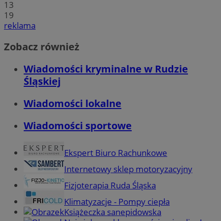
13
19
reklama
Zobacz również
Wiadomości kryminalne w Rudzie
Śląskiej
Wiadomości lokalne
Wiadomości sportowe
Ekspert Biuro Rachunkowe
Internetowy sklep motoryzacyjny
Fizjoterapia Ruda Śląska
Klimatyzacje - Pompy ciepła
Książeczka sanepidowska