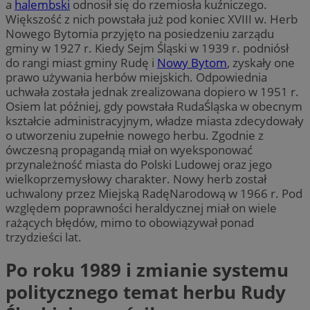
a
halembski
odnosił się do rzemiosła kuźniczego.
Większość z nich powstała już pod koniec XVIII w. Herb
Nowego Bytomia przyjęto na posiedzeniu zarządu
gminy w 1927 r. Kiedy Sejm Śląski w 1939 r. podniósł
do rangi miast gminy Rudę i
Nowy Bytom
, zyskały one
prawo używania herbów miejskich. Odpowiednia
uchwała została jednak zrealizowana dopiero w 1951 r.
Osiem lat później, gdy powstała RudaŚląska w obecnym
kształcie administracyjnym, władze miasta zdecydowały
o utworzeniu zupełnie nowego herbu. Zgodnie z
ówczesną propagandą miał on wyeksponować
przynależność miasta do Polski Ludowej oraz jego
wielkoprzemysłowy charakter. Nowy herb został
uchwalony przez Miejską RadęNarodową w 1966 r. Pod
względem poprawności heraldycznej miał on wiele
rażących błędów, mimo to obowiązywał ponad
trzydzieści lat.
Po roku 1989 i zmianie systemu
politycznego temat herbu Rudy