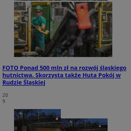
FOTO
Ponad 500 mln zł na rozwój śląskiego
hutnictwa. Skorzysta także Huta Pokój w
Rudzie Śląskiej
20
9