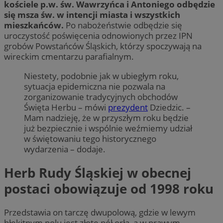
kościele p.w. św. Wawrzyńca i Antoniego
odbędzie
się msza św. w intencji miasta i wszystkich
mieszkańców.
Po nabożeństwie odbędzie się
uroczystość poświęcenia odnowionych przez IPN
grobów Powstańców Śląskich, którzy spoczywają na
wireckim cmentarzu parafialnym.
Niestety, podobnie jak w ubiegłym roku,
sytuacja epidemiczna nie pozwala na
zorganizowanie tradycyjnych obchodów
Święta Herbu – mówi
prezydent
Dziedzic. –
Mam nadzieję, że w przyszłym roku będzie
już bezpiecznie i wspólnie weźmiemy udział
w świętowaniu tego historycznego
wydarzenia – dodaje.
Herb Rudy Śląskiej w obecnej
postaci obowiązuje od 1998 roku
Przedstawia on tarczę dwupolową, gdzie w lewym
błękitnym polu jest złote pół orła, a w prawym