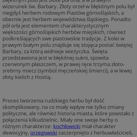
wizerunek św. Barbary. Złoty orzeł w błękitnym polu był
niegdyś herbem rodowym Piastów górnośląskich, a
obecnie jest herbem województwa śląskiego. Ponadto
pół orła jest elementem charakterystycznym
większości górnośląskich herbów miejskich, również
podkreślających swe piastowskie tradycje. Z kolei w
prawym białym polu znajduje się stojąca postać świętej
Barbary, za którą widnieje wieżyczka. Święta
przedstawiona jest w błękitnej sukni, spowita
czerwonym płaszczem, w prawej ręce trzyma złoto-
srebrny miecz (symbol męczeńskiej śmierci), a w lewej
złoty kielich z Hostią.
Proces tworzenia rudzkiego herbu był dość
skomplikowany, na co miały wpływ nie tylko zmiany
polityczne, ale również historia miasta, które powstało z
połączenia kilkudzielnic. Miały one swoje herby o
różnym charakterze:
kochłowicki
miał charakter
dewocyjny,
orzegowski
zaczerpnięto z herbuwłaścicieli,