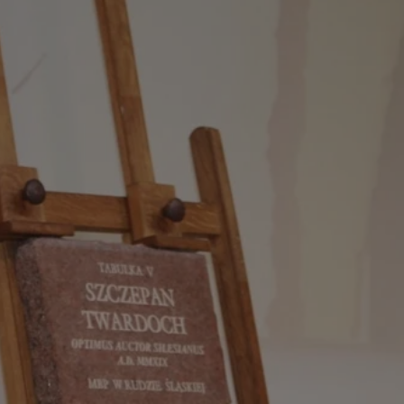
rudaslaska.com.pl
1 rok
Ten plik cookie przechowuje iden
rudaslaska.com.pl
1 rok
Ten plik cookie przechowuje iden
rudaslaska.com.pl
1 rok
Ten plik cookie przechowuje iden
.tiktok.com
1 tydzień 3 dni
Ten plik cookie jest używany do
uwierzytelniania i bezpieczeństw
użytkownicy pozostają zalogowan
zabezpieczone, jak poruszać się 
internetową lub interakcji z jej u
30 minut
Ten plik cookie służy do rozróżn
Cloudflare Inc.
Jest to korzystne dla strony int
.x.com
umożliwia tworzenie ważnych r
korzystania z jej witryny interne
29 minut 59
Ten plik cookie służy do rozróżn
Cloudflare Inc.
sekund
Jest to korzystne dla strony int
.twitter.com
umożliwia tworzenie ważnych r
korzystania z jej witryny interne
Polityce prywatności Google
METADATA
5 miesięcy 4
Ten plik cookie jest używany d
YouTube
tygodnie
zgody użytkownika i wyboru pry
.youtube.com
interakcji z witryną. Rejestruje 
zgody odwiedzającego na różne p
ustawienia prywatności, zapewni
preferencje zostaną uhonorowan
sesjach.
nt
4 tygodnie 2 dni
Ten plik cookie jest używany pr
CookieScript