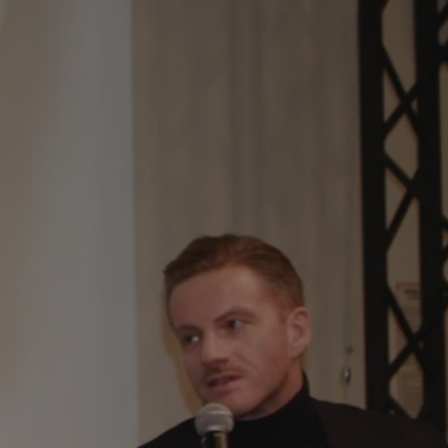
tyfikator sesji.
tyfikator sesji.
tyfikator sesji.
 celów
a, zapewniając, że
i, a ich dane są
przez witrynę
sług.
iania ludzi i botów.
ernetowej, ponieważ
aportów na temat
towej.
iania ludzi i botów.
ernetowej, ponieważ
aportów na temat
towej.
o przechowywania
watności dla ich
dane dotyczące
olityki i
ając, że ich
e w przyszłych
zez usługę Cookie-