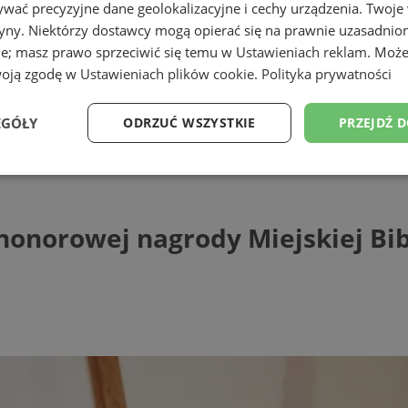
wać precyzyjne dane geolokalizacyjne i cechy urządzenia. Twoje
tryny. Niektórzy dostawcy mogą opierać się na prawnie uzasadnio
ie; masz prawo sprzeciwić się temu w
Ustawieniach reklam
. Może
woją zgodę w
Ustawieniach plików cookie
.
Polityka prywatności
EGÓŁY
ODRZUĆ WSZYSTKIE
PRZEJDŹ 
wej nagrody Miejskiej Biblioteki Publi
Wydajność
Targetowanie
Funkcjonalność
Ni
onorowej nagrody Miejskiej Bibl
ezbędne
Wydajność
Targetowanie
Funkcjonalność
Niesklasyfikow
ie umożliwiają korzystanie z podstawowych funkcji strony internetowej, takich jak log
Bez niezbędnych plików cookie nie można prawidłowo korzystać ze strony internetowe
Provider
/
Okres
Opis
Domena
przechowywania