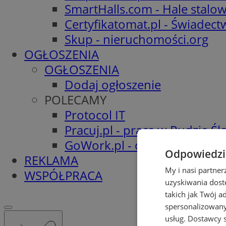
SmartHalls.com - Hale stalo
Certyfikatomat.pl - Świadec
Skup - nieruchomości.org
OGŁOSZENIA
OGŁOSZENIA
Dodaj ogłoszenie
POLECAMY
Protocol IT
Pracuj.pl - praca w Rudzie Ślą
GoWork.pl - oferty pracy
Odpowiedzia
REKLAMA
My i nasi partne
WSPÓŁPRACA
uzyskiwania dost
takich jak Twój a
spersonalizowanyc
usług.
Dostawcy s