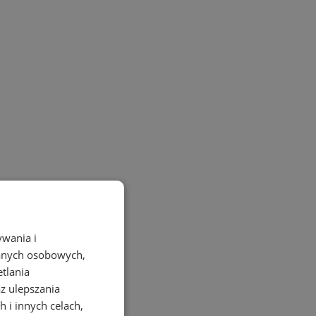
ywania i
danych osobowych,
etlania
az ulepszania
 i innych celach,