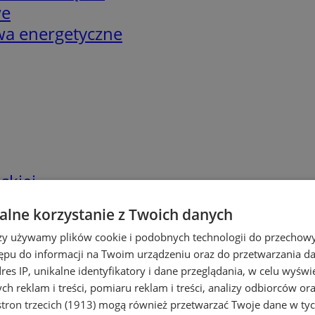
we
twa energetyczne
skiej
lne korzystanie z Twoich danych
rzy używamy plików cookie i podobnych technologii do przechow
ępu do informacji na Twoim urządzeniu oraz do przetwarzania 
dres IP, unikalne identyfikatory i dane przeglądania, w celu wyświ
h reklam i treści, pomiaru reklam i treści, analizy odbiorców or
tron trzecich (1913)
mogą również przetwarzać Twoje dane w tych