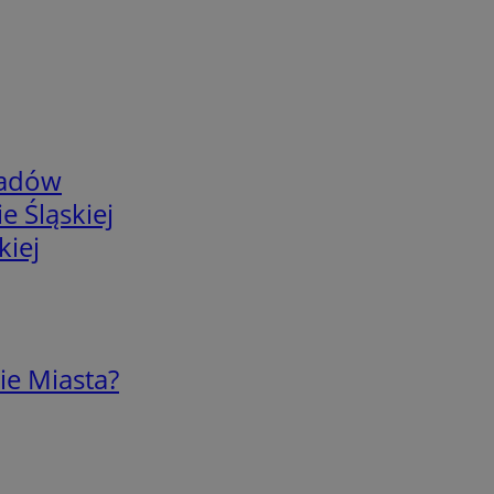
adów
e Śląskiej
kiej
ie Miasta?