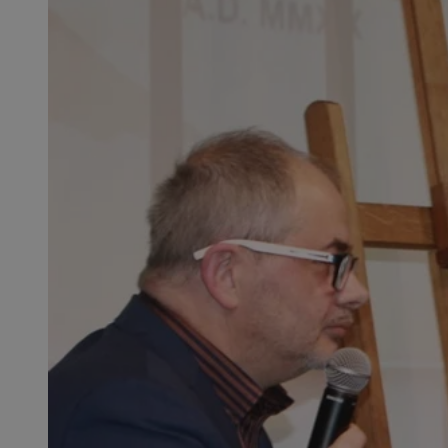
SessID
QeSessID
MvSessID
msToken
__cf_bm
__cf_bm
VISITOR_PRIVACY_
CookieScriptConse