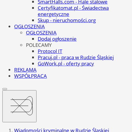
SmartHalls.com - Hale stalowe
Certyfikatomat.pl - Świadectwa
energetyczne
Skup - nieruchomości.org
OGŁOSZENIA
OGŁOSZENIA
Dodaj ogłoszenie
POLECAMY
Protocol IT
Pracuj.pl - praca w Rudzie Śląskiej
GoWork.pl - oferty pracy
REKLAMA
WSPÓŁPRACA
Wiadomości kryminalne w Rudzie Śląskiej