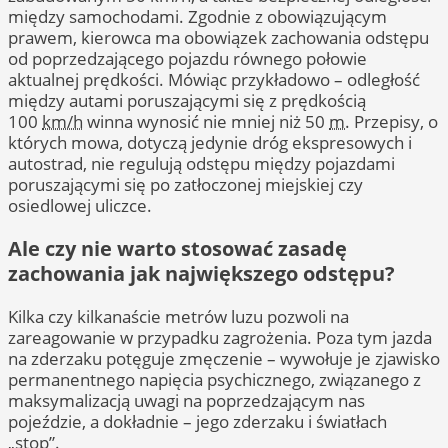
między samochodami. Zgodnie z obowiązującym
prawem, kierowca ma obowiązek zachowania odstępu
od poprzedzającego pojazdu równego połowie
aktualnej prędkości. Mówiąc przykładowo – odległość
między autami poruszającymi się z prędkością
100
km/h
winna wynosić nie mniej niż 50
m.
Przepisy, o
których mowa, dotyczą jedynie dróg ekspresowych i
autostrad, nie regulują odstępu między pojazdami
poruszającymi się po zatłoczonej miejskiej czy
osiedlowej uliczce.
Ale czy nie warto stosować zasadę
zachowania jak największego odstępu?
Kilka czy kilkanaście metrów luzu pozwoli na
zareagowanie w przypadku zagrożenia. Poza tym jazda
na zderzaku potęguje zmęczenie – wywołuje je zjawisko
permanentnego napięcia psychicznego, związanego z
maksymalizacją uwagi na poprzedzającym nas
pojeździe, a dokładnie – jego zderzaku i światłach
„stop”.