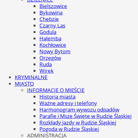
Bielszowice
Bykowina
Chebzie
Czarny Las
Godula
Halemba
Kochłowice
Nowy Bytom
Orzegów
Ruda
Wirek
KRYMINALNE
MIASTO
INFORMACJE O MIEŚCIE
Historia miasta
Ważne adresy i telefony
Harmonogram wywozu odpadów
Parafie i Msze Święte w Rudzie Śląskiej
Rozkłady jazdy w Rudzie Śląskiej
Pogoda w Rudzie Śląskiej
ADMINISTRACJA