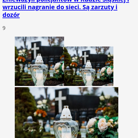
wrzucili nagranie do sieci. Są zarzuty i
dozór
9