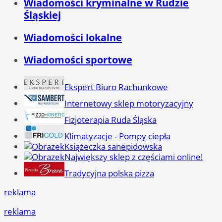
Wiadomości kryminalne w Rudzie
Śląskiej
Wiadomości lokalne
Wiadomości sportowe
Ekspert Biuro Rachunkowe
Internetowy sklep motoryzacyjny
Fizjoterapia Ruda Śląska
Klimatyzacje - Pompy ciepła
Książeczka sanepidowska
Największy sklep z częściami online!
Tradycyjna polska pizza
reklama
reklama