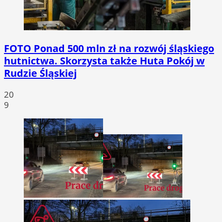
FOTO
Ponad 500 mln zł na rozwój śląskiego
hutnictwa. Skorzysta także Huta Pokój w
Rudzie Śląskiej
20
9