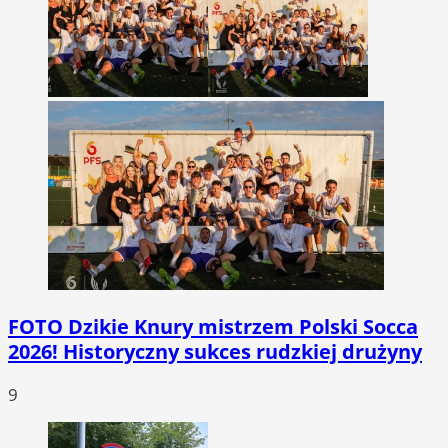
FOTO
Dzikie Knury mistrzem Polski Socca
2026! Historyczny sukces rudzkiej drużyny
9