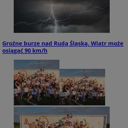
Groźne burze nad Rudą Śląską. Wiatr może
osiągać 90 km/h