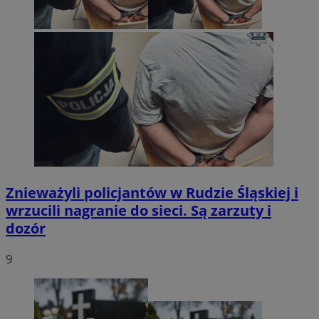
Znieważyli policjantów w Rudzie Śląskiej i
wrzucili nagranie do sieci. Są zarzuty i
dozór
9