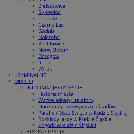
Bielszowice
Bykowina
Chebzie
Czarny Las
Godula
Halemba
Kochłowice
Nowy Bytom
Orzegów
Ruda
Wirek
KRYMINALNE
MIASTO
INFORMACJE O MIEŚCIE
Historia miasta
Ważne adresy i telefony
Harmonogram wywozu odpadów
Parafie i Msze Święte w Rudzie Śląskiej
Rozkłady jazdy w Rudzie Śląskiej
Pogoda w Rudzie Śląskiej
ADMINISTRACJA