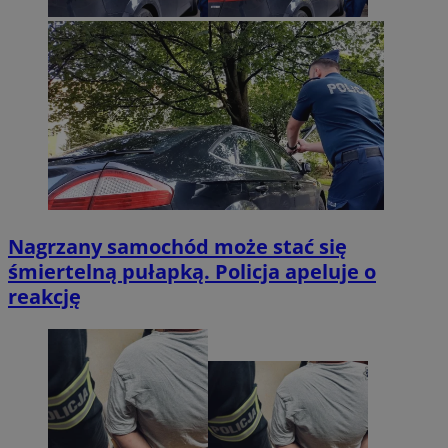
Nagrzany samochód może stać się
śmiertelną pułapką. Policja apeluje o
reakcję