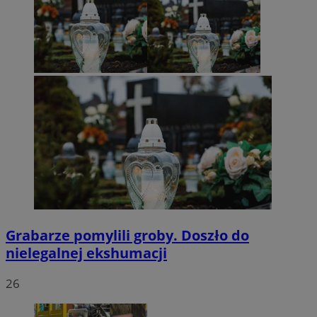
Grabarze pomylili groby. Doszło do
nielegalnej ekshumacji
26