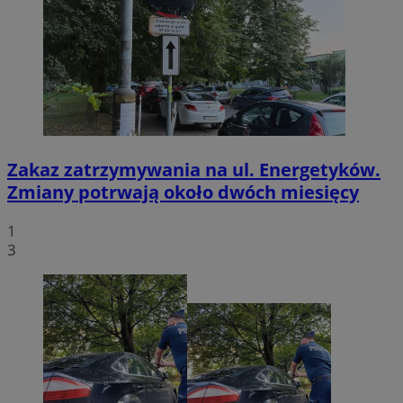
Zakaz zatrzymywania na ul. Energetyków.
Zmiany potrwają około dwóch miesięcy
1
3