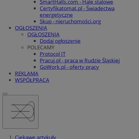
SmartHalls.com - Hale stalowe
Certyfikatomat.pl - Świadectwa
energetyczne
Skup - nieruchomości.org
OGŁOSZENIA
OGŁOSZENIA
Dodaj ogłoszenie
POLECAMY
Protocol IT
Pracuj.pl - praca w Rudzie Śląskiej
GoWork.pl - oferty pracy
REKLAMA
WSPÓŁPRACA
Ciekawe artykuły