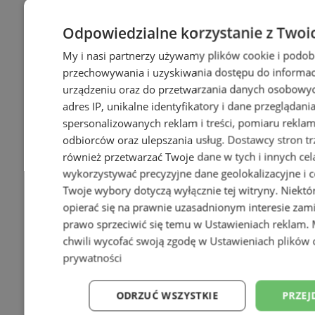
Odpowiedzialne korzystanie z Twoi
My i nasi partnerzy używamy plików cookie i podob
przechowywania i uzyskiwania dostępu do informac
urządzeniu oraz do przetwarzania danych osobowych
adres IP, unikalne identyfikatory i dane przeglądani
spersonalizowanych reklam i treści, pomiaru reklam i
odbiorców oraz ulepszania usług.
Dostawcy stron tr
również przetwarzać Twoje dane w tych i innych cel
wykorzystywać precyzyjne dane geolokalizacyjne i c
Twoje wybory dotyczą wyłącznie tej witryny. Niekt
opierać się na prawnie uzasadnionym interesie zami
prawo sprzeciwić się temu w
Ustawieniach reklam
.
chwili wycofać swoją zgodę w
Ustawieniach plików 
prywatności
ODRZUĆ WSZYSTKIE
PRZEJ