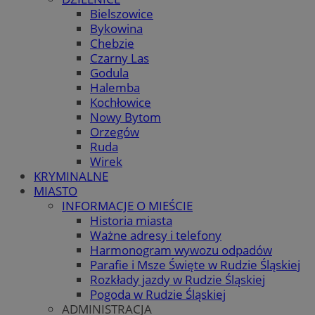
Bielszowice
Bykowina
Chebzie
Czarny Las
Godula
Halemba
Kochłowice
Nowy Bytom
Orzegów
Ruda
Wirek
KRYMINALNE
MIASTO
INFORMACJE O MIEŚCIE
Historia miasta
Ważne adresy i telefony
Harmonogram wywozu odpadów
Parafie i Msze Święte w Rudzie Śląskiej
Rozkłady jazdy w Rudzie Śląskiej
Pogoda w Rudzie Śląskiej
ADMINISTRACJA