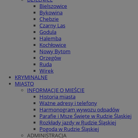
Bielszowice
Bykowina
Chebzie
Czarny Las
Godula
Halemba
Kochłowice
Nowy Bytom
Orzegów
Ruda
Wirek
KRYMINALNE
MIASTO
INFORMACJE O MIEŚCIE
Historia miasta
Ważne adresy i telefony
Harmonogram wywozu odpadów
Parafie i Msze Święte w Rudzie Śląskiej
Rozkłady jazdy w Rudzie Śląskiej
Pogoda w Rudzie Śląskiej
ADMINISTRACJA