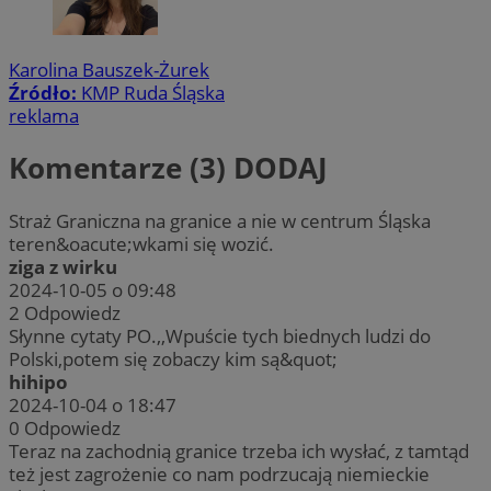
Karolina Bauszek-Żurek
Źródło:
KMP Ruda Śląska
reklama
Komentarze (3)
DODAJ
Straż Graniczna na granice a nie w centrum Śląska
teren&oacute;wkami się wozić.
ziga z wirku
2024-10-05 o 09:48
2
Odpowiedz
Słynne cytaty PO.,,Wpuście tych biednych ludzi do
Polski,potem się zobaczy kim są&quot;
hihipo
2024-10-04 o 18:47
0
Odpowiedz
Teraz na zachodnią granice trzeba ich wysłać, z tamtąd
też jest zagrożenie co nam podrzucają niemieckie