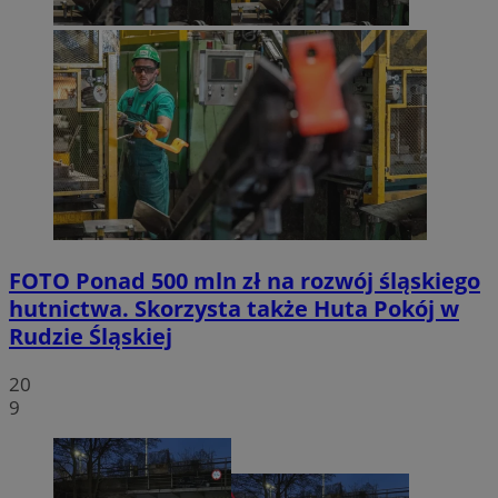
FOTO
Ponad 500 mln zł na rozwój śląskiego
hutnictwa. Skorzysta także Huta Pokój w
Rudzie Śląskiej
20
9