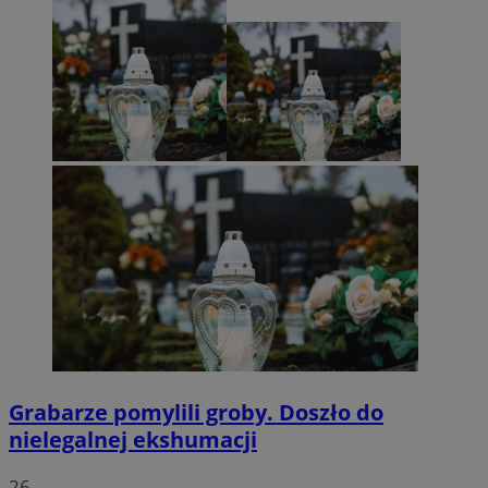
Grabarze pomylili groby. Doszło do
nielegalnej ekshumacji
26