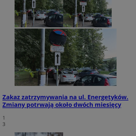
Zakaz zatrzymywania na ul. Energetyków.
Zmiany potrwają około dwóch miesięcy
1
3