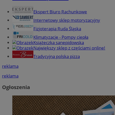
Ekspert Biuro Rachunkowe
Internetowy sklep motoryzacyjny
Fizjoterapia Ruda Śląska
Klimatyzacje - Pompy ciepła
Książeczka sanepidowska
Największy sklep z częściami online!
Tradycyjna polska pizza
reklama
reklama
Ogłoszenia