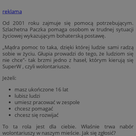
reklama
Od 2001 roku zajmuje się pomocą potrzebującym.
Szlachetna Paczka pomaga osobom w trudnej sytuacji
życiowej wykazującym bohaterską postawę.
„Mądra pomoc to taka, dzięki której ludzie sami radzą
sobie w życiu. Głupia prowadzi do tego, że ludziom się
nie chce”- tak brzmi jedno z haseł, którym kierują się
SuperW , czyli wolontariusze.
Jeżeli:
masz ukończone 16 lat
lubisz ludzi
umiesz pracować w zespole
chcesz pomagać
chcesz się rozwijać
To ta rola jest dla ciebie. Właśnie trwa nabór
wolontariuszy w naszym mieście. Jak się zgłosić?