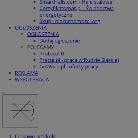
SmartHalls.com - Hale stalowe
Certyfikatomat.pl - Świadectwa
energetyczne
Skup - nieruchomości.org
OGŁOSZENIA
OGŁOSZENIA
Dodaj ogłoszenie
POLECAMY
Protocol IT
Pracuj.pl - praca w Rudzie Śląskiej
GoWork.pl - oferty pracy
REKLAMA
WSPÓŁPRACA
Ciekawe artykuły