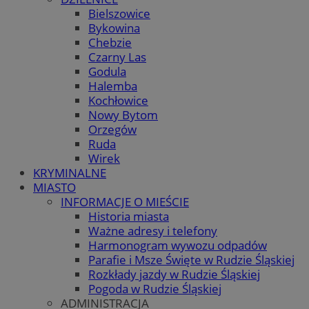
Bielszowice
Bykowina
Chebzie
Czarny Las
Godula
Halemba
Kochłowice
Nowy Bytom
Orzegów
Ruda
Wirek
KRYMINALNE
MIASTO
INFORMACJE O MIEŚCIE
Historia miasta
Ważne adresy i telefony
Harmonogram wywozu odpadów
Parafie i Msze Święte w Rudzie Śląskiej
Rozkłady jazdy w Rudzie Śląskiej
Pogoda w Rudzie Śląskiej
ADMINISTRACJA