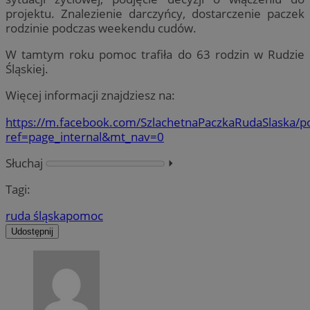
projektu. Znalezienie darczyńcy, dostarczenie paczek
rodzinie podczas weekendu cudów.
W tamtym roku pomoc trafiła do 63 rodzin w Rudzie
Śląskiej.
Więcej informacji znajdziesz na:
https://m.facebook.com/SzlachetnaPaczkaRudaSlaska/po
ref=page_internal&mt_nav=0
Słuchaj
⏵︎
Tagi:
ruda śląska
pomoc
Udostępnij