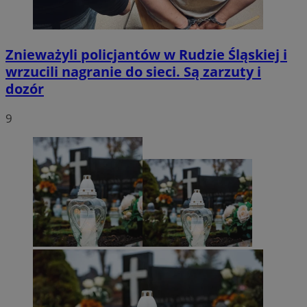
Znieważyli policjantów w Rudzie Śląskiej i
wrzucili nagranie do sieci. Są zarzuty i
dozór
9