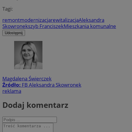
Tagi:
remont
modernizacja
rewitalizacja
Aleksandra
Skowronek
szyb Franciszek
Mieszkania komunalne
Udostępnij
Magdalena Świerczek
Źródło:
FB Aleksandra Skowronek
reklama
Dodaj komentarz