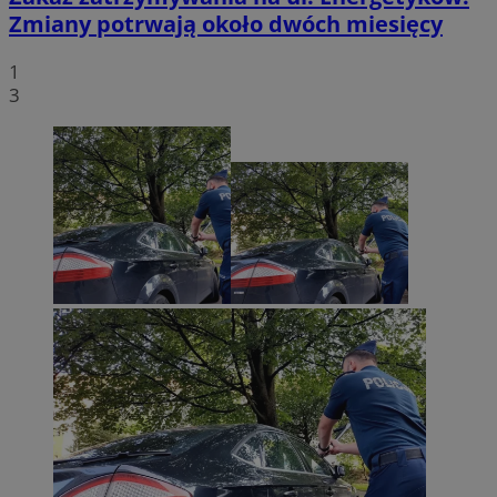
Zmiany potrwają około dwóch miesięcy
1
3