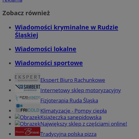
Zobacz również
Wiadomości kryminalne w Rudzie
Śląskiej
Wiadomości lokalne
Wiadomości sportowe
Ekspert Biuro Rachunkowe
Internetowy sklep motoryzacyjny
Fizjoterapia Ruda Śląska
Klimatyzacje - Pompy ciepła
Książeczka sanepidowska
Największy sklep z częściami online!
Tradycyjna polska pizza