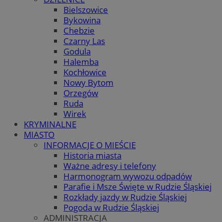
Bielszowice
Bykowina
Chebzie
Czarny Las
Godula
Halemba
Kochłowice
Nowy Bytom
Orzegów
Ruda
Wirek
KRYMINALNE
MIASTO
INFORMACJE O MIEŚCIE
Historia miasta
Ważne adresy i telefony
Harmonogram wywozu odpadów
Parafie i Msze Święte w Rudzie Śląskiej
Rozkłady jazdy w Rudzie Śląskiej
Pogoda w Rudzie Śląskiej
ADMINISTRACJA