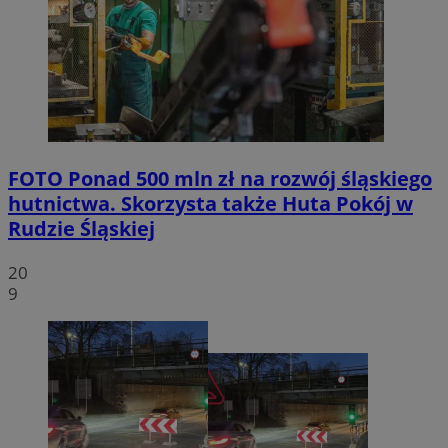
FOTO
Ponad 500 mln zł na rozwój śląskiego
hutnictwa. Skorzysta także Huta Pokój w
Rudzie Śląskiej
20
9