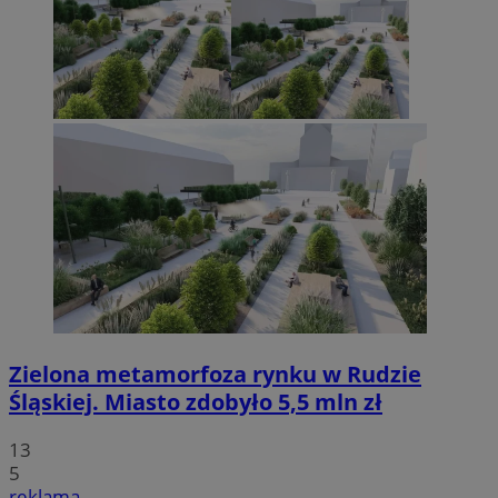
Zielona metamorfoza rynku w Rudzie
Śląskiej. Miasto zdobyło 5,5 mln zł
13
5
reklama