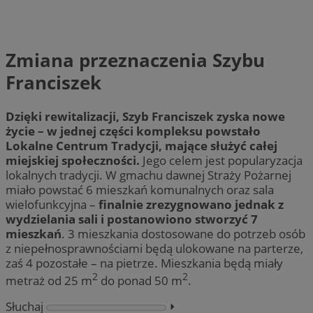
Zmiana przeznaczenia Szybu
Franciszek
Dzięki rewitalizacji, Szyb Franciszek zyska nowe
życie – w jednej części kompleksu powstało
Lokalne Centrum Tradycji, mające służyć całej
miejskiej społeczności.
Jego celem jest popularyzacja
lokalnych tradycji. W gmachu dawnej Straży Pożarnej
miało powstać 6 mieszkań komunalnych oraz sala
wielofunkcyjna –
finalnie zrezygnowano jednak z
wydzielania sali i postanowiono stworzyć 7
mieszkań
. 3 mieszkania dostosowane do potrzeb osób
z niepełnosprawnościami będą ulokowane na parterze,
zaś 4 pozostałe – na pietrze. Mieszkania będą miały
2
2
metraż od 25 m
do ponad 50 m
.
Słuchaj
⏵︎