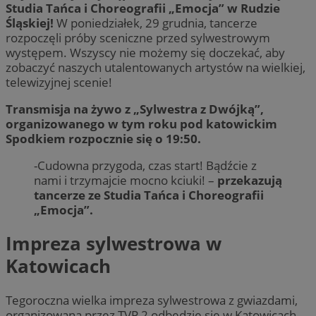
Studia Tańca i Choreografii „Emocja” w Rudzie
Śląskiej!
W poniedziałek, 29 grudnia, tancerze
rozpoczęli próby sceniczne przed sylwestrowym
występem. Wszyscy nie możemy się doczekać, aby
zobaczyć naszych utalentowanych artystów na wielkiej,
telewizyjnej scenie!
Transmisja na żywo z „Sylwestra z Dwójką”,
organizowanego w tym roku pod katowickim
Spodkiem rozpocznie się o 19:50.
-Cudowna przygoda, czas start! Bądźcie z
nami i trzymajcie mocno kciuki! –
przekazują
tancerze ze Studia Tańca i Choreografii
„Emocja”.
Impreza sylwestrowa w
Katowicach
Tegoroczna wielka impreza sylwestrowa z gwiazdami,
organizowana przez TVP 2 odbędzie się w Katowicach,