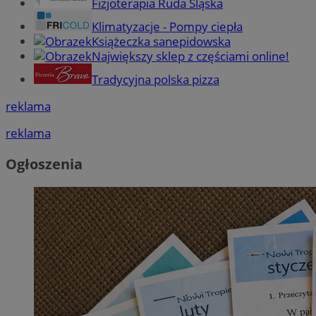
Fizjoterapia Ruda Śląska
Klimatyzacje - Pompy ciepła
Książeczka sanepidowska
Największy sklep z częściami online!
Tradycyjna polska pizza
reklama
reklama
Ogłoszenia