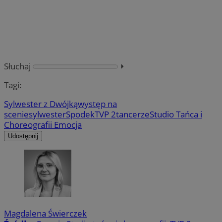
Słuchaj
⏵︎
Tagi:
Sylwester z Dwójką
występ na
scenie
sylwester
Spodek
TVP 2
tancerze
Studio Tańca i
Choreografii Emocja
Udostępnij
Magdalena Świerczek