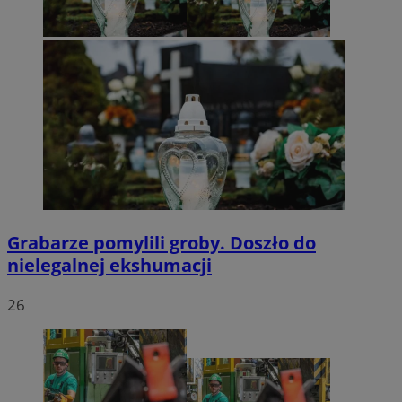
Grabarze pomylili groby. Doszło do
nielegalnej ekshumacji
26