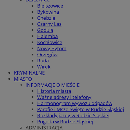
Bielszowice
Bykowina
Chebzie
Czarny Las
Godula
Halemba
Kochłowice
Nowy Bytom
Orzegów
Ruda
Wirek
KRYMINALNE
MIASTO
INFORMACJE O MIEŚCIE
Historia miasta
Ważne adresy i telefony
Harmonogram wywozu odpadów
Parafie i Msze Święte w Rudzie Śląskiej
Rozkłady jazdy w Rudzie Śląskiej
Pogoda w Rudzie Śląskiej
ADMINISTRACJA