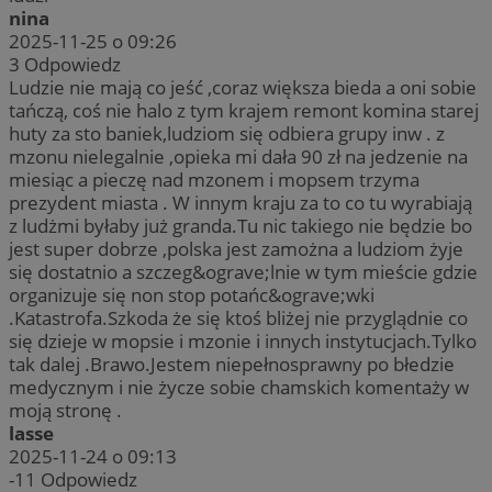
nina
2025-11-25 o 09:26
3
Odpowiedz
Ludzie nie mają co jeść ,coraz większa bieda a oni sobie
tańczą, coś nie halo z tym krajem remont komina starej
huty za sto baniek,ludziom się odbiera grupy inw . z
mzonu nielegalnie ,opieka mi dała 90 zł na jedzenie na
miesiąc a pieczę nad mzonem i mopsem trzyma
prezydent miasta . W innym kraju za to co tu wyrabiają
z ludżmi byłaby już granda.Tu nic takiego nie będzie bo
jest super dobrze ,polska jest zamożna a ludziom żyje
się dostatnio a szczeg&ograve;lnie w tym mieście gdzie
organizuje się non stop potańc&ograve;wki
.Katastrofa.Szkoda że się ktoś bliżej nie przyglądnie co
się dzieje w mopsie i mzonie i innych instytucjach.Tylko
tak dalej .Brawo.Jestem niepełnosprawny po błedzie
medycznym i nie życze sobie chamskich komentaży w
moją stronę .
lasse
2025-11-24 o 09:13
-11
Odpowiedz