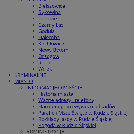
Bielszowice
Bykowina
Chebzie
Czarny Las
Godula
Halemba
Kochłowice
Nowy Bytom
Orzegów
Ruda
Wirek
KRYMINALNE
MIASTO
INFORMACJE O MIEŚCIE
Historia miasta
Ważne adresy i telefony
Harmonogram wywozu odpadów
Parafie i Msze Święte w Rudzie Śląskiej
Rozkłady jazdy w Rudzie Śląskiej
Pogoda w Rudzie Śląskiej
ADMINISTRACJA