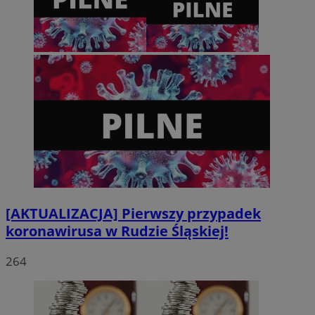
wyg
iden
on 
żąd
słu
dot
ses
rap
wit
[AKTUALIZACJA] Pierwszy przypadek
koronawirusa w Rudzie Śląskiej!
264