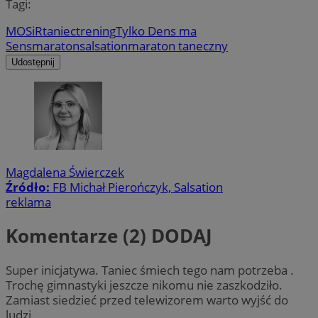
Tagi:
MOSiR
taniec
trening
Tylko Dens ma
Sens
maraton
salsation
maraton taneczny
Udostępnij
Magdalena Świerczek
Źródło:
FB Michał Pierończyk, Salsation
reklama
Komentarze (2)
DODAJ
Super inicjatywa. Taniec śmiech tego nam potrzeba .
Trochę gimnastyki jeszcze nikomu nie zaszkodziło.
Zamiast siedzieć przed telewizorem warto wyjść do
ludzi