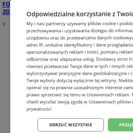
FOTO
Dzikie Knury mistrzem Polski Socca
2026! Historyczny sukces rudzkiej drużyny
Odpowiedzialne korzystanie z Twoi
My i nasi partnerzy używamy plików cookie i podob
9
przechowywania i uzyskiwania dostępu do informac
urządzeniu oraz do przetwarzania danych osobowych
adres IP, unikalne identyfikatory i dane przeglądani
spersonalizowanych reklam i treści, pomiaru reklam i
odbiorców oraz ulepszania usług.
Dostawcy stron tr
również przetwarzać Twoje dane w tych i innych cel
wykorzystywać precyzyjne dane geolokalizacyjne i c
Twoje wybory dotyczą wyłącznie tej witryny. Niekt
opierać się na prawnie uzasadnionym interesie zami
prawo sprzeciwić się temu w
Ustawieniach reklam
.
chwili wycofać swoją zgodę w
Ustawieniach plików 
prywatności
ODRZUĆ WSZYSTKIE
PRZEJ