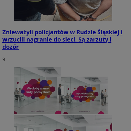
QeSessID
rudaslaska.com.pl
1 rok
Znieważyli policjantów w Rudzie Śląskiej i
MvSessID
rudaslaska.com.pl
1 rok
wrzucili nagranie do sieci. Są zarzuty i
dozór
CookieScriptConsent
4 tygodnie 
CookieScript
9
rudaslaska.com.pl
Pol