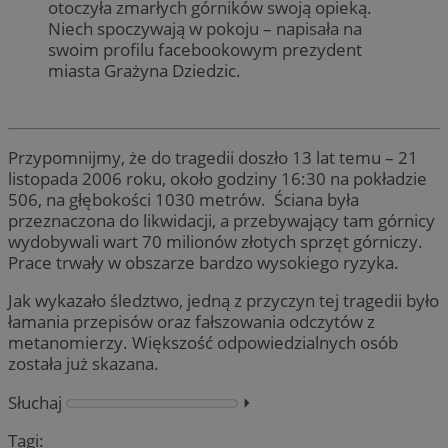
otoczyła zmarłych górników swoją opieką.
Niech spoczywają w pokoju – napisała na
swoim profilu facebookowym prezydent
miasta Grażyna Dziedzic.
Przypomnijmy, że do tragedii doszło 13 lat temu – 21
listopada 2006 roku, około godziny 16:30 na pokładzie
506, na głębokości 1030 metrów. Ściana była
przeznaczona do likwidacji, a przebywający tam górnicy
wydobywali wart 70 milionów złotych sprzęt górniczy.
Prace trwały w obszarze bardzo wysokiego ryzyka.
Jak wykazało śledztwo, jedną z przyczyn tej tragedii było
łamania przepisów oraz fałszowania odczytów z
metanomierzy. Większość odpowiedzialnych osób
została już skazana.
Słuchaj
⏵︎
Tagi: