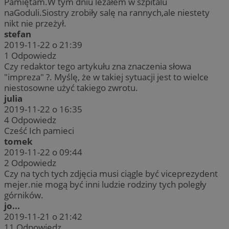
Pamiętam.W tym dniu leżałem w szpitalu
naGoduli.Siostry zrobiły salę na rannych,ale niestety
nikt nie przeżył.
stefan
2019-11-22 o 21:39
1
Odpowiedz
Czy redaktor tego artykułu zna znaczenia słowa
"impreza" ?. Myślę, że w takiej sytuacji jest to wielce
niestosowne użyć takiego zwrotu.
julia
2019-11-22 o 16:35
4
Odpowiedz
Cześć Ich pamieci
tomek
2019-11-22 o 09:44
2
Odpowiedz
Czy na tych tych zdjęcia musi ciągle być viceprezydent
mejer.nie mogą być inni ludzie rodziny tych poległy
górników.
jo...
2019-11-21 o 21:42
11
Odpowiedz