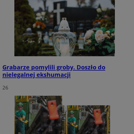
Grabarze pomylili groby. Doszło do
nielegalnej ekshumacji
26