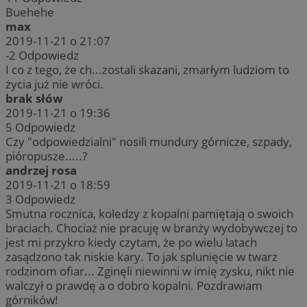
Buehehe
max
2019-11-21 o 21:07
-2
Odpowiedz
I co z tego, że ch...zostali skazani, zmarłym ludziom to
życia już nie wróci.
brak słów
2019-11-21 o 19:36
5
Odpowiedz
Czy "odpowiedzialni" nosili mundury górnicze, szpady,
pióropusze.....?
andrzej rosa
2019-11-21 o 18:59
3
Odpowiedz
Smutna rocznica, koledzy z kopalni pamiętają o swoich
braciach. Chociaż nie pracuję w branży wydobywczej to
jest mi przykro kiedy czytam, że po wielu latach
zasądzono tak niskie kary. To jak splunięcie w twarz
rodzinom ofiar... Zginęli niewinni w imię zysku, nikt nie
walczył o prawdę a o dobro kopalni. Pozdrawiam
górników!