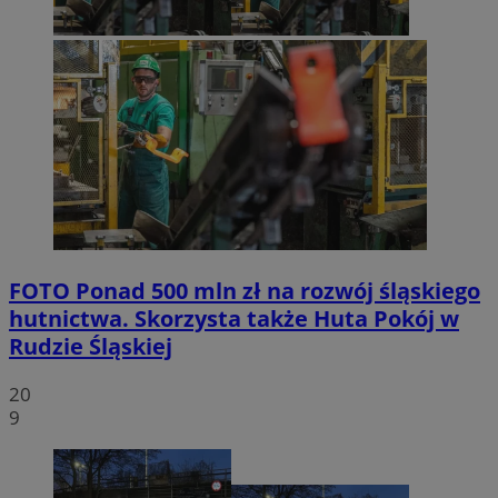
FOTO
Ponad 500 mln zł na rozwój śląskiego
hutnictwa. Skorzysta także Huta Pokój w
Rudzie Śląskiej
20
9