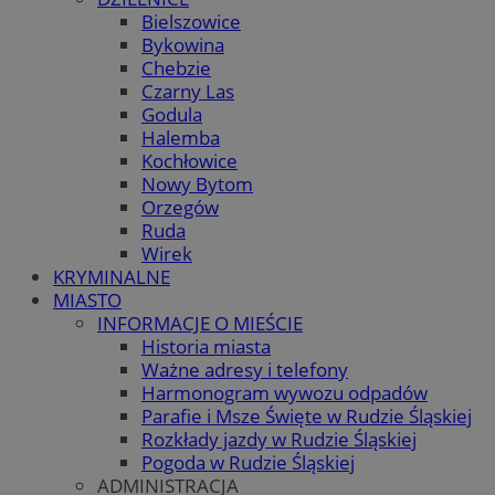
Bielszowice
Bykowina
Chebzie
Czarny Las
Godula
Halemba
Kochłowice
Nowy Bytom
Orzegów
Ruda
Wirek
KRYMINALNE
MIASTO
INFORMACJE O MIEŚCIE
Historia miasta
Ważne adresy i telefony
Harmonogram wywozu odpadów
Parafie i Msze Święte w Rudzie Śląskiej
Rozkłady jazdy w Rudzie Śląskiej
Pogoda w Rudzie Śląskiej
ADMINISTRACJA