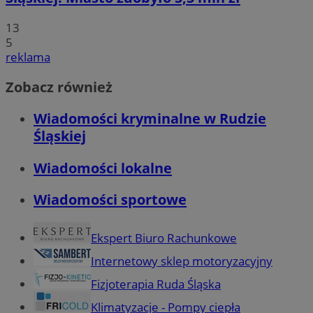
13
5
reklama
Zobacz również
Wiadomości kryminalne w Rudzie
Śląskiej
Wiadomości lokalne
Wiadomości sportowe
Ekspert Biuro Rachunkowe
Internetowy sklep motoryzacyjny
Fizjoterapia Ruda Śląska
Klimatyzacje - Pompy ciepła