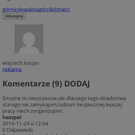
górnicy
kopalnia
górnik
śmierć
Udostępnij
wojciech.kocjan
reklama
Komentarze (9)
DODAJ
Smutne to nieszczescie,ale dlaczego tego dziadostwa
starego nie zamykajom,ludzom bezpiecznej lepszej
pracy niech zorganizujom.
haszpel
2019-11-24 o 12:04
0
Odpowiedz