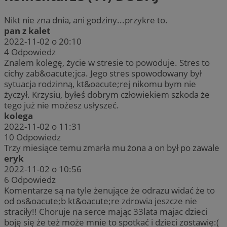
Nikt nie zna dnia, ani godziny...przykre to.
pan z kalet
2022-11-02 o 20:10
4
Odpowiedz
Znalem kolegę, życie w stresie to powoduje. Stres to
cichy zab&oacute;jca. Jego stres spowodowany był
sytuacja rodzinną, kt&oacute;rej nikomu bym nie
życzył. Krzysiu, byłeś dobrym człowiekiem szkoda że
tego już nie możesz usłyszeć.
kolega
2022-11-02 o 11:31
10
Odpowiedz
Trzy miesiące temu zmarła mu żona a on był po zawale
eryk
2022-11-02 o 10:56
6
Odpowiedz
Komentarze są na tyle żenujące że odrazu widać że to
od os&oacute;b kt&oacute;re zdrowia jeszcze nie
straciły!! Choruje na serce mając 33lata majac dzieci
boję się że też może mnie to spotkać i dzieci zostawię:(