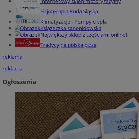
Internetowy sklep motoryzacyjny
Fizjoterapia Ruda Śląska
Klimatyzacje - Pompy ciepła
Książeczka sanepidowska
Największy sklep z częściami online!
Tradycyjna polska pizza
reklama
reklama
Ogłoszenia