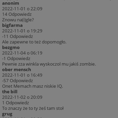
anonim
2022-11-01 o 22:09
14
Odpowiedz
Znowu na(i)gle?
bigfarma
2022-11-01 o 19:29
-11
Odpowiedz
Ale zapewne to też dopomogło.
bezgmo
2022-11-04 o 06:19
-1
Odpowiedz
Pewnie zza winkla wyskoczol mu jakiś zombie.
ober mensch
2022-11-01 o 16:49
-57
Odpowiedz
Onet Memach masz niskie IQ.
the bill
2022-11-02 o 20:09
1
Odpowiedz
To znaczy że to ty żeś tam stoł
grug