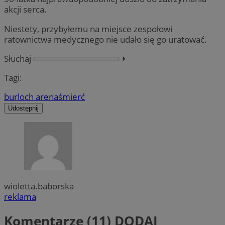
akcji serca.
Niestety, przybyłemu na miejsce zespołowi
ratownictwa medycznego nie udało się go uratować.
Słuchaj
⏵︎
Tagi:
burloch arena
śmierć
Udostępnij
wioletta.baborska
reklama
Komentarze (11)
DODAJ