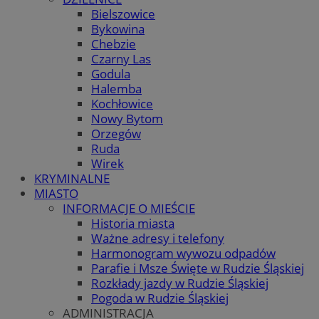
Bielszowice
Bykowina
Chebzie
Czarny Las
Godula
Halemba
Kochłowice
Nowy Bytom
Orzegów
Ruda
Wirek
KRYMINALNE
MIASTO
INFORMACJE O MIEŚCIE
Historia miasta
Ważne adresy i telefony
Harmonogram wywozu odpadów
Parafie i Msze Święte w Rudzie Śląskiej
Rozkłady jazdy w Rudzie Śląskiej
Pogoda w Rudzie Śląskiej
ADMINISTRACJA