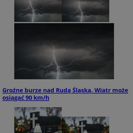
Groźne burze nad Rudą Śląską. Wiatr może
osiągać 90 km/h