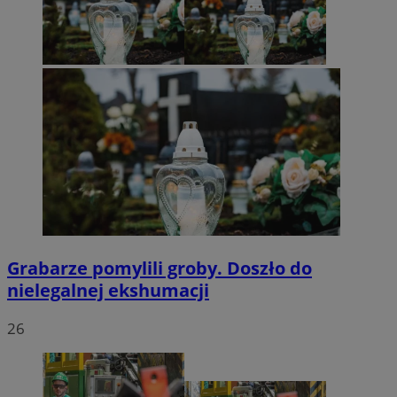
Grabarze pomylili groby. Doszło do
nielegalnej ekshumacji
26