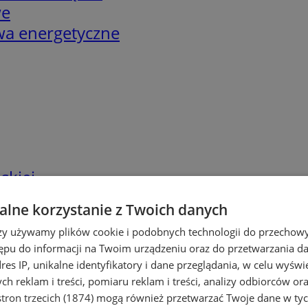
we
twa energetyczne
skiej
lne korzystanie z Twoich danych
rzy używamy plików cookie i podobnych technologii do przechow
ępu do informacji na Twoim urządzeniu oraz do przetwarzania 
dres IP, unikalne identyfikatory i dane przeglądania, w celu wyświ
h reklam i treści, pomiaru reklam i treści, analizy odbiorców or
tron trzecich (1874)
mogą również przetwarzać Twoje dane w tych