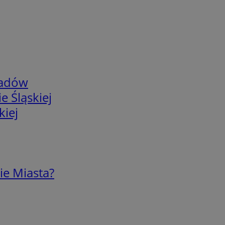
adów
e Śląskiej
kiej
ie Miasta?