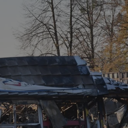
tyfikator sesji.
tyfikator sesji.
tyfikator sesji.
zez usługę Cookie-
eferencji
a pliki cookie. Jest
Cookie-Script.com
o przechowywania
watności dla ich
dane dotyczące
olityki i
ając, że ich
e w przyszłych
 celów
a, zapewniając, że
i, a ich dane są
przez witrynę
sług.