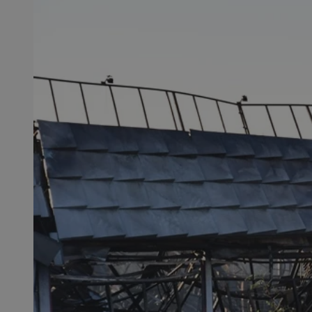
SessID
QeSessID
MvSessID
CookieScriptConse
VISITOR_PRIVACY_
msToken
Provider
Nazwa
Domena
Nazwa