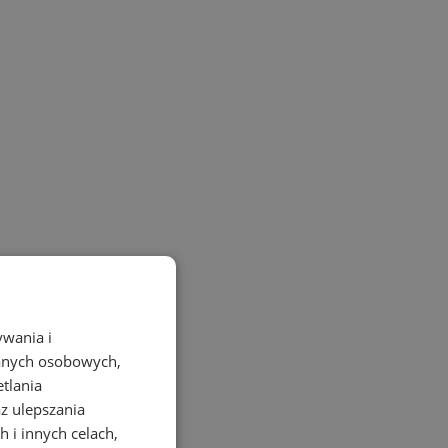
ywania i
danych osobowych,
etlania
az ulepszania
 i innych celach,