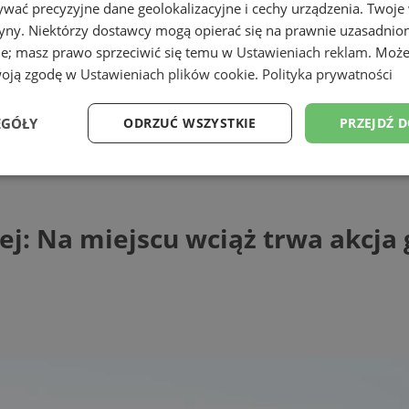
wać precyzyjne dane geolokalizacyjne i cechy urządzenia. Twoje
tryny. Niektórzy dostawcy mogą opierać się na prawnie uzasadnio
ie; masz prawo sprzeciwić się temu w
Ustawieniach reklam
. Może
woją zgodę w
Ustawieniach plików cookie
.
Polityka prywatności
EGÓŁY
ODRZUĆ WSZYSTKIE
PRZEJDŹ 
a miejscu wciąż trwa akcja gaśnicza [ZDJ
Wydajność
Targetowanie
Funkcjonalność
Ni
ej: Na miejscu wciąż trwa akcja 
ezbędne
Wydajność
Targetowanie
Funkcjonalność
Niesklasyfikow
ie umożliwiają korzystanie z podstawowych funkcji strony internetowej, takich jak log
Bez niezbędnych plików cookie nie można prawidłowo korzystać ze strony internetowe
Provider
/
Okres
Opis
Domena
przechowywania