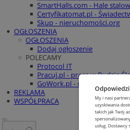
SmartHalls.com - Hale stalo
Certyfikatomat.pl - Świadec
Skup - nieruchomości.org
OGŁOSZENIA
OGŁOSZENIA
Dodaj ogłoszenie
POLECAMY
Protocol IT
Pracuj.pl - praca w Rudzie Ślą
GoWork.pl - oferty pracy
Odpowiedzia
REKLAMA
My i nasi partne
WSPÓŁPRACA
uzyskiwania dost
takich jak Twój a
spersonalizowanyc
usług.
Dostawcy s