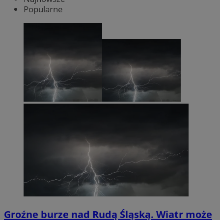
Popularne
Groźne burze nad Rudą Śląską. Wiatr może