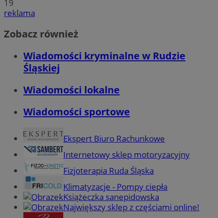
19
reklama
Zobacz również
Wiadomości kryminalne w Rudzie
Śląskiej
Wiadomości lokalne
Wiadomości sportowe
Ekspert Biuro Rachunkowe
Internetowy sklep motoryzacyjny
Fizjoterapia Ruda Śląska
Klimatyzacje - Pompy ciepła
Książeczka sanepidowska
Największy sklep z częściami online!