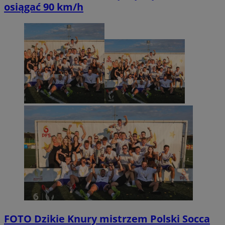
osiągać 90 km/h
FOTO
Dzikie Knury mistrzem Polski Socca