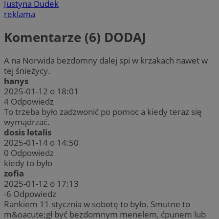
Justyna Dudek
reklama
Komentarze (6)
DODAJ
A na Norwida bezdomny dalej spi w krzakach nawet w
tej śnieżycy.
hanys
2025-01-12 o 18:01
4
Odpowiedz
To trzeba było zadzwonić po pomoc a kiedy teraz się
wymądrzać.
dosis letalis
2025-01-14 o 14:50
0
Odpowiedz
kiedy to było
zofia
2025-01-12 o 17:13
-6
Odpowiedz
Rankiem 11 stycznia w sobotę to było. Smutne to
m&oacute;gł być bezdomnym menelem, ćpunem lub