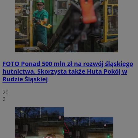
FOTO
Ponad 500 mln zł na rozwój śląskiego
hutnictwa. Skorzysta także Huta Pokój w
Rudzie Śląskiej
20
9