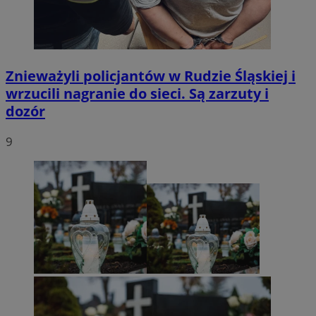
Znieważyli policjantów w Rudzie Śląskiej i
wrzucili nagranie do sieci. Są zarzuty i
dozór
9