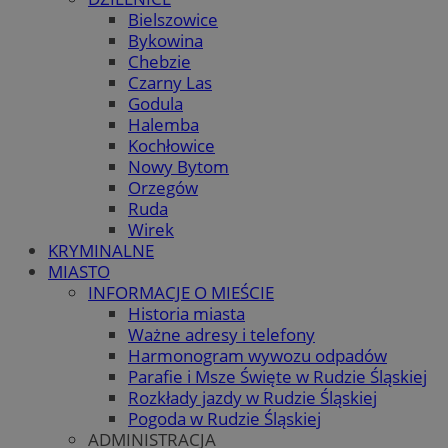
Bielszowice
Bykowina
Chebzie
Czarny Las
Godula
Halemba
Kochłowice
Nowy Bytom
Orzegów
Ruda
Wirek
KRYMINALNE
MIASTO
INFORMACJE O MIEŚCIE
Historia miasta
Ważne adresy i telefony
Harmonogram wywozu odpadów
Parafie i Msze Święte w Rudzie Śląskiej
Rozkłady jazdy w Rudzie Śląskiej
Pogoda w Rudzie Śląskiej
ADMINISTRACJA