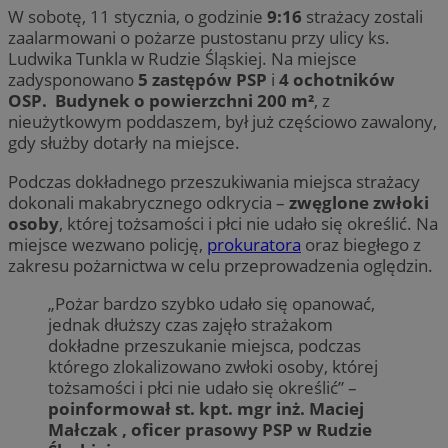
W sobotę, 11 stycznia, o godzinie
9:16
strażacy zostali
zaalarmowani o pożarze pustostanu przy ulicy ks.
Ludwika Tunkla w Rudzie Śląskiej. Na miejsce
zadysponowano
5 zastępów PSP
i
4 ochotników
OSP.
Budynek o powierzchni 200 m²
, z
nieużytkowym poddaszem, był już częściowo zawalony,
gdy służby dotarły na miejsce.
Podczas dokładnego przeszukiwania miejsca strażacy
dokonali makabrycznego odkrycia –
zwęglone zwłoki
osoby
, której tożsamości i płci nie udało się określić. Na
miejsce wezwano policję,
prokuratora
oraz biegłego z
zakresu pożarnictwa w celu przeprowadzenia oględzin.
„Pożar bardzo szybko udało się opanować,
jednak dłuższy czas zajęło strażakom
dokładne przeszukanie miejsca, podczas
którego zlokalizowano zwłoki osoby, której
tożsamości i płci nie udało się określić” –
poinformował st. kpt. mgr inż. Maciej
Małczak
, oficer prasowy PSP w Rudzie