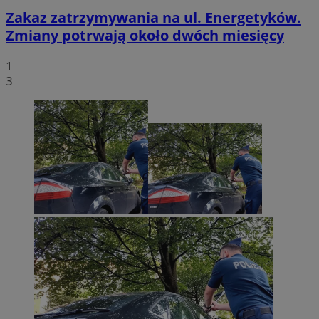
Zakaz zatrzymywania na ul. Energetyków.
Zmiany potrwają około dwóch miesięcy
1
3