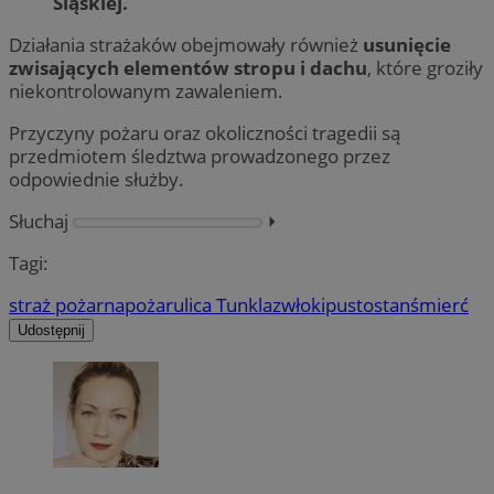
Śląskiej.
Działania strażaków obejmowały również
usunięcie
zwisających elementów stropu i dachu
, które groziły
niekontrolowanym zawaleniem.
Przyczyny pożaru oraz okoliczności tragedii są
przedmiotem śledztwa prowadzonego przez
odpowiednie służby.
Słuchaj
⏵︎
Tagi:
straż pożarna
pożar
ulica Tunkla
zwłoki
pustostan
śmierć
Udostępnij