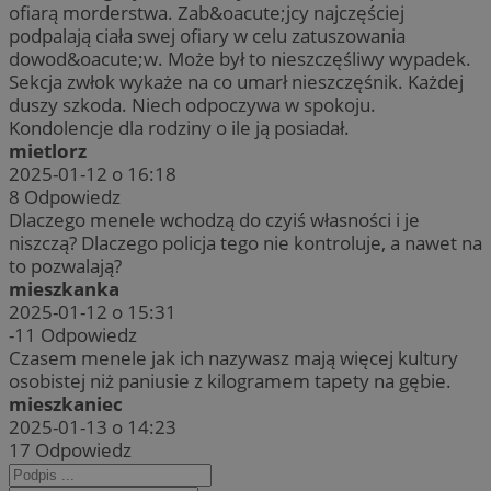
ofiarą morderstwa. Zab&oacute;jcy najczęściej
podpalają ciała swej ofiary w celu zatuszowania
dowod&oacute;w. Może był to nieszczęśliwy wypadek.
Sekcja zwłok wykaże na co umarł nieszczęśnik. Każdej
duszy szkoda. Niech odpoczywa w spokoju.
Kondolencje dla rodziny o ile ją posiadał.
mietlorz
2025-01-12 o 16:18
8
Odpowiedz
Dlaczego menele wchodzą do czyiś własności i je
niszczą? Dlaczego policja tego nie kontroluje, a nawet na
to pozwalają?
mieszkanka
2025-01-12 o 15:31
-11
Odpowiedz
Czasem menele jak ich nazywasz mają więcej kultury
osobistej niż paniusie z kilogramem tapety na gębie.
mieszkaniec
2025-01-13 o 14:23
17
Odpowiedz