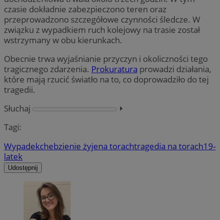
czasie dokładnie zabezpieczono teren oraz
przeprowadzono szczegółowe czynności śledcze. W
związku z wypadkiem ruch kolejowy na trasie został
wstrzymany w obu kierunkach.
Obecnie trwa wyjaśnianie przyczyn i okoliczności tego
tragicznego zdarzenia.
Prokuratura
prowadzi działania,
które mają rzucić światło na to, co doprowadziło do tej
tragedii.
Słuchaj
⏵︎
Tagi:
Wypadek
chebzie
nie żyje
na torach
tragedia na torach
19-
latek
Udostępnij