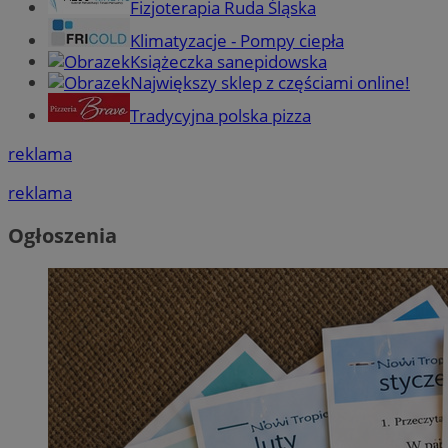
Fizjoterapia Ruda Śląska
Klimatyzacje - Pompy ciepła
Książeczka sanepidowska
Największy sklep z częściami online!
Tradycyjna polska pizza
reklama
reklama
Ogłoszenia