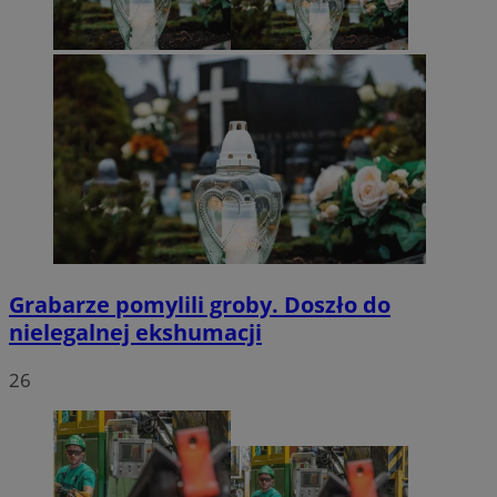
Grabarze pomylili groby. Doszło do
nielegalnej ekshumacji
26