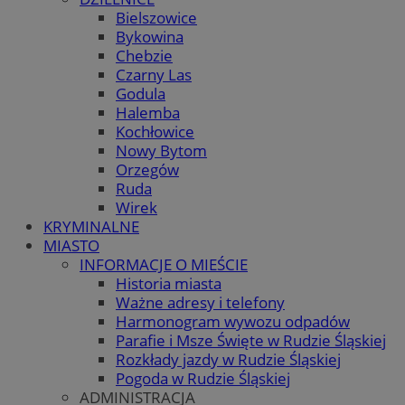
Bielszowice
Bykowina
Chebzie
Czarny Las
Godula
Halemba
Kochłowice
Nowy Bytom
Orzegów
Ruda
Wirek
KRYMINALNE
MIASTO
INFORMACJE O MIEŚCIE
Historia miasta
Ważne adresy i telefony
Harmonogram wywozu odpadów
Parafie i Msze Święte w Rudzie Śląskiej
Rozkłady jazdy w Rudzie Śląskiej
Pogoda w Rudzie Śląskiej
ADMINISTRACJA