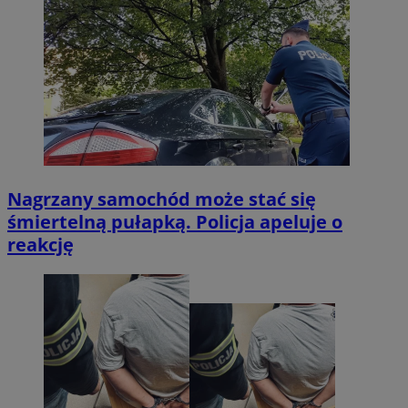
Nagrzany samochód może stać się
śmiertelną pułapką. Policja apeluje o
reakcję