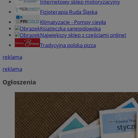
Internetowy sklep motoryzacyjny
Fizjoterapia Ruda Śląska
Klimatyzacje - Pompy ciepła
Książeczka sanepidowska
Największy sklep z częściami online!
Tradycyjna polska pizza
reklama
reklama
Ogłoszenia