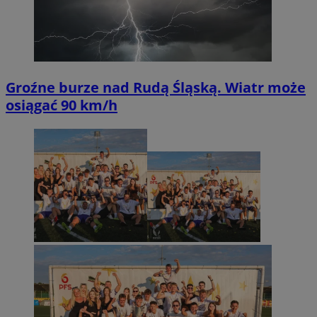
Groźne burze nad Rudą Śląską. Wiatr może
osiągać 90 km/h