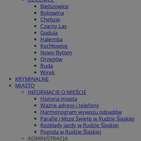
Bielszowice
Bykowina
Chebzie
Czarny Las
Godula
Halemba
Kochłowice
Nowy Bytom
Orzegów
Ruda
Wirek
KRYMINALNE
MIASTO
INFORMACJE O MIEŚCIE
Historia miasta
Ważne adresy i telefony
Harmonogram wywozu odpadów
Parafie i Msze Święte w Rudzie Śląskiej
Rozkłady jazdy w Rudzie Śląskiej
Pogoda w Rudzie Śląskiej
ADMINISTRACJA