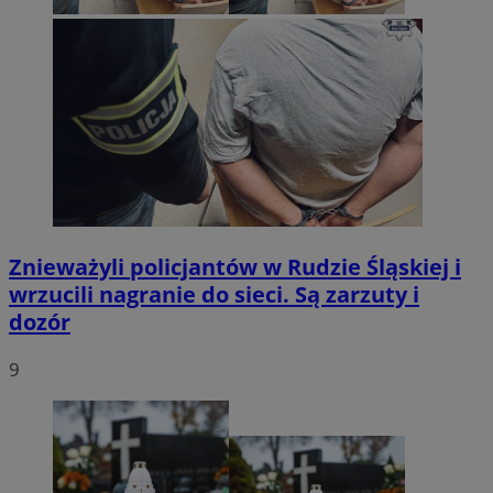
Znieważyli policjantów w Rudzie Śląskiej i
wrzucili nagranie do sieci. Są zarzuty i
dozór
9