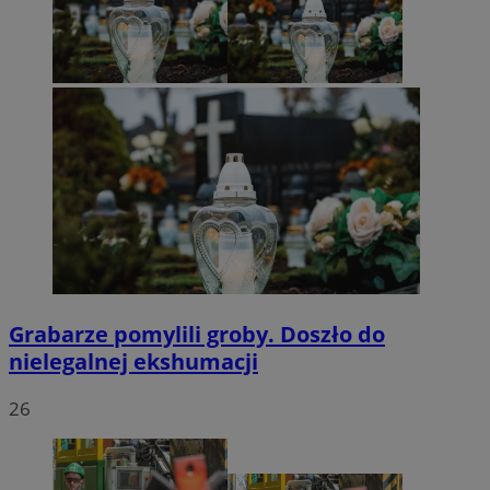
Grabarze pomylili groby. Doszło do
nielegalnej ekshumacji
26