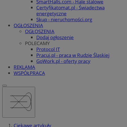
SmartHalls.com - Hale stalowe
Certyfikatomat.pl - Świadectwa
energetyczne
Skup - nieruchomości.org
OGŁOSZENIA
OGŁOSZENIA
Dodaj ogłoszenie
POLECAMY
Protocol IT
Pracuj.pl - praca w Rudzie Śląskiej
GoWork.pl - oferty pracy
REKLAMA
WSPÓŁPRACA
Ciekawe artykuły