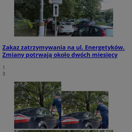
Zakaz zatrzymywania na ul. Energetyków.
Zmiany potrwają około dwóch miesięcy
1
3