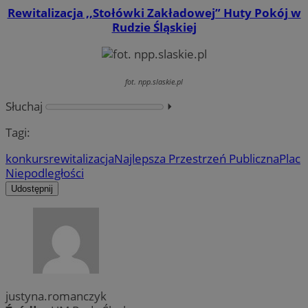
Rewitalizacja ,,Stołówki Zakładowej” Huty Pokój w
Rudzie Śląskiej
fot. npp.slaskie.pl
Słuchaj
⏵︎
Tagi:
konkurs
rewitalizacja
Najlepsza Przestrzeń Publiczna
Plac
Niepodległości
Udostępnij
justyna.romanczyk