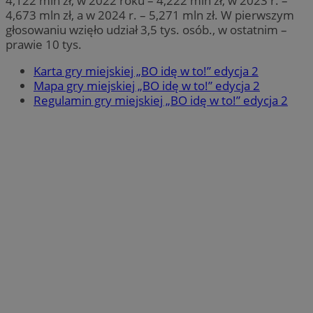
4,122 mln zł, w 2022 roku – 4,222 mln zł, w 2023 r. –
4,673 mln zł, a w 2024 r. – 5,271 mln zł. W pierwszym
głosowaniu wzięło udział 3,5 tys. osób., w ostatnim –
prawie 10 tys.
Karta gry miejskiej „BO idę w to!” edycja 2
Mapa gry miejskiej „BO idę w to!” edycja 2
Regulamin gry miejskiej „BO idę w to!” edycja 2