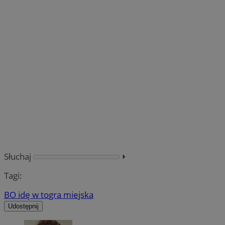
Słuchaj
⏵︎
Tagi:
BO idę w to
gra miejska
Udostępnij