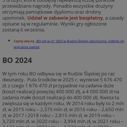
przewidziano nagrody. Ponadto wszystkie drużyny
otrzymają pamiątkowe dyplomu oraz drobny
upominek.
Udział w zabawie jest bezpłatny
, a zasady
opisane są w regulaminie. Wyniki gry ogłoszone
zostaną 6 września.
Czytaj więcej:
„BO idę w to” 2023 w Rudzie Śląskiej zakończone. Odbyło się
wręczenie nagród
BO 2024
W tym roku BO odbywa się w Rudzie Śląskiej po raz
dwunasty. Pula środków w 2025 r. wyniesie 5 676 470
zł, z czego 1 676 470 zł przypadnie na zadania duże
(koszt realizacji powyżej 400 000 zł), a 4 000 000 zł na
zadania małe (koszt realizacji do 400 000 zł). Kwota ta
zwiększa się w każdym roku. W 2014 roku były to 2 mln
zł, w 2015 roku – 2,375 mln zł, w 2016 roku – 2,650 mln
zł, w 2017 i 2018 roku – 2,815 mln zł, w 2019 roku –
3,720 mln zł, w 2020 roku – 3,994 mln zł, w 2021 roku –