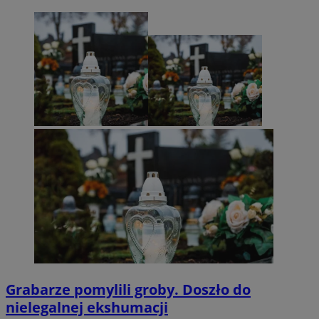
Grabarze pomylili groby. Doszło do
nielegalnej ekshumacji