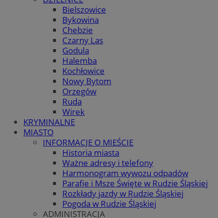
Bielszowice
Bykowina
Chebzie
Czarny Las
Godula
Halemba
Kochłowice
Nowy Bytom
Orzegów
Ruda
Wirek
KRYMINALNE
MIASTO
INFORMACJE O MIEŚCIE
Historia miasta
Ważne adresy i telefony
Harmonogram wywozu odpadów
Parafie i Msze Święte w Rudzie Śląskiej
Rozkłady jazdy w Rudzie Śląskiej
Pogoda w Rudzie Śląskiej
ADMINISTRACJA