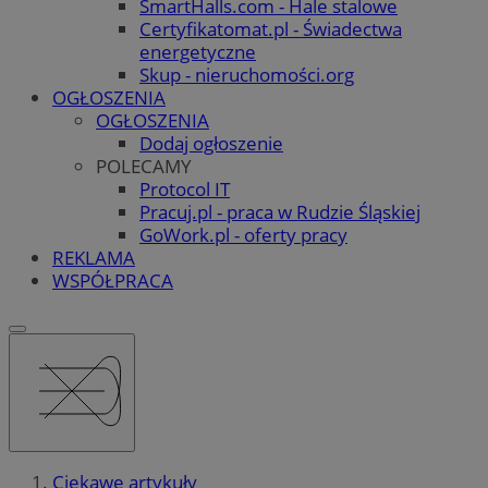
SmartHalls.com - Hale stalowe
Certyfikatomat.pl - Świadectwa
energetyczne
Skup - nieruchomości.org
OGŁOSZENIA
OGŁOSZENIA
Dodaj ogłoszenie
POLECAMY
Protocol IT
Pracuj.pl - praca w Rudzie Śląskiej
GoWork.pl - oferty pracy
REKLAMA
WSPÓŁPRACA
Ciekawe artykuły