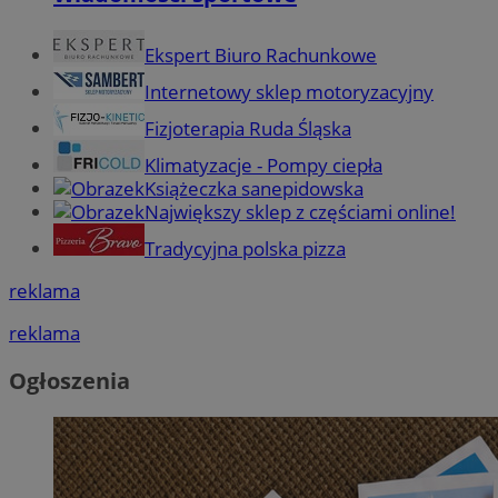
Ekspert Biuro Rachunkowe
Internetowy sklep motoryzacyjny
Fizjoterapia Ruda Śląska
Klimatyzacje - Pompy ciepła
Książeczka sanepidowska
Największy sklep z częściami online!
Tradycyjna polska pizza
reklama
reklama
Ogłoszenia