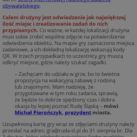
obywatelskiego
.
Celem drużyny jest odwiedzenie jak największej
ilość miejsc i zrealizowanie zadań do nich
przypisanych.
Co ważne, w każdej lokalizacji drużyna
musi sobie zrobić wspólne zdjęcie na potwierdzenie
odwiedzenia obiektu. Na mapie gry zaznaczono miejsca
zadaniowe, a ich dokładną lokalizację wskazują kody
QR. W trzech przypadkach to uczestnicy gry muszą
odkryć miejsce, gdzie należy szukać zagadki.
– Zachęcam do udziału w grze, bo to świetna
propozycja na wakacyjną zabawę z rodziną
lub znajomymi. Mam nadzieję, że
przygotowane w tym roku zadania, sprawią,
że będzie to dobrze spędzony czas i dobra
okazja by lepiej poznać Rudę Śląską –
mówi
Michał Pierończyk
,
prezydent
miasta.
Uzupełnioną kartę gry wraz ze zdjęciami drużyny należy
przesłać na adres:
gra@ruda-sl.pl
do 31 sierpnia br. Dla
3 drużyn, które zdobędą największą liczbę punktów