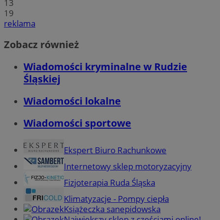
13
19
reklama
Zobacz również
Wiadomości kryminalne w Rudzie
Śląskiej
Wiadomości lokalne
Wiadomości sportowe
Ekspert Biuro Rachunkowe
Internetowy sklep motoryzacyjny
Fizjoterapia Ruda Śląska
Klimatyzacje - Pompy ciepła
Książeczka sanepidowska
Największy sklep z częściami online!