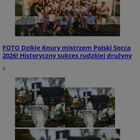
FOTO
Dzikie Knury mistrzem Polski Socca
2026! Historyczny sukces rudzkiej drużyny
9