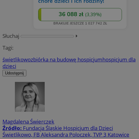
Słuchaj
⏵︎
Tagi:
świetlikowo
zbiórka na budowę hospicjum
hospicjum dla
dzieci
Udostępnij
Magdalena Świerczek
Źródło:
Fundacja Śląskie Hospicjum dla Dzieci
Świetlikowo, FB Aleksandra Poloczek, TVP 3 Katowice