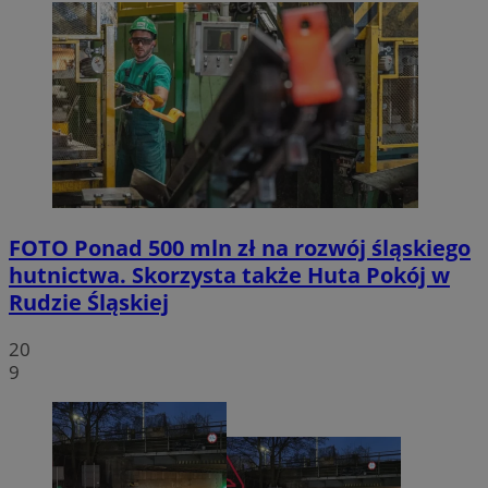
FOTO
Ponad 500 mln zł na rozwój śląskiego
hutnictwa. Skorzysta także Huta Pokój w
Rudzie Śląskiej
20
9