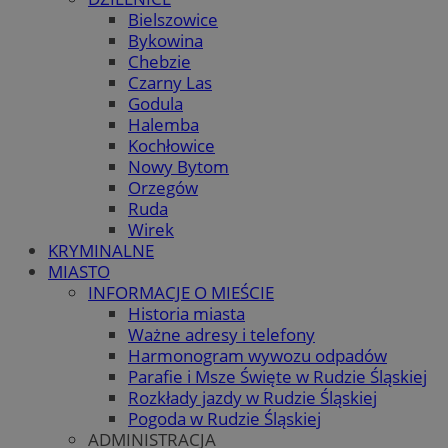
Bielszowice
Bykowina
Chebzie
Czarny Las
Godula
Halemba
Kochłowice
Nowy Bytom
Orzegów
Ruda
Wirek
KRYMINALNE
MIASTO
INFORMACJE O MIEŚCIE
Historia miasta
Ważne adresy i telefony
Harmonogram wywozu odpadów
Parafie i Msze Święte w Rudzie Śląskiej
Rozkłady jazdy w Rudzie Śląskiej
Pogoda w Rudzie Śląskiej
ADMINISTRACJA