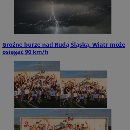
Groźne burze nad Rudą Śląską. Wiatr może
osiągać 90 km/h