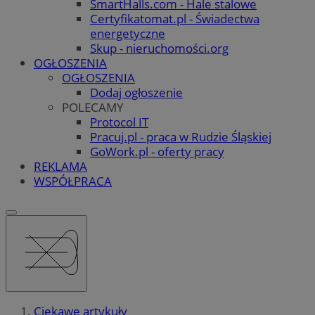
SmartHalls.com - Hale stalowe
Certyfikatomat.pl - Świadectwa
energetyczne
Skup - nieruchomości.org
OGŁOSZENIA
OGŁOSZENIA
Dodaj ogłoszenie
POLECAMY
Protocol IT
Pracuj.pl - praca w Rudzie Śląskiej
GoWork.pl - oferty pracy
REKLAMA
WSPÓŁPRACA
Ciekawe artykuły