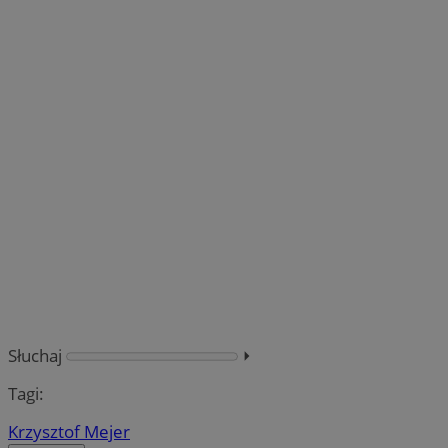
Słuchaj
⏵︎
Tagi:
Krzysztof Mejer