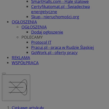
SmartHalls.com - Hale stalowe
Certyfikatomat.pl - Świadectwa
energetyczne
Skup - nieruchomości.org
OGŁOSZENIA
OGŁOSZENIA
Dodaj ogłoszenie
POLECAMY
Protocol IT
Pracuj.pl - praca w Rudzie Śląskiej
GoWork.pl - oferty pracy
REKLAMA
WSPÓŁPRACA
Ciekawe artykuły