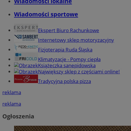
Wiadomości lokalne
Wiadomości sportowe
Ekspert Biuro Rachunkowe
Internetowy sklep motoryzacyjny
Fizjoterapia Ruda Śląska
Klimatyzacje - Pompy ciepła
Książeczka sanepidowska
Największy sklep z częściami online!
Tradycyjna polska pizza
reklama
reklama
Ogłoszenia