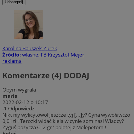
Udostępnij
Karolina Bauszek-Żurek
Źródło:
własne, FB Krzysztof Mejer
reklama
Komentarze (4)
DODAJ
Obym wygrała
maria
2022-02-12 o 10:17
-1
Odpowiedz
Nikt niy wylicytowoł jeszcze tyj [...]y? Cyna wywoławczo
0,01zł ! Terozki widać kiela w cynie som nasi Władcy?
Żyguś pożycza Ci 2 gr ' polotej z Melepetom !
boluś