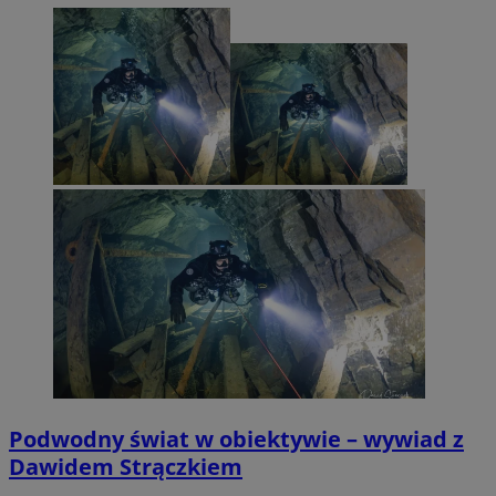
Podwodny świat w obiektywie – wywiad z
Dawidem Strączkiem