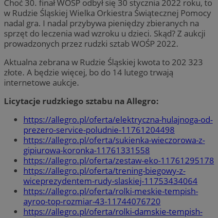
Choć 30. finał WOŚP odbył się 30 stycznia 2022 roku, to
w Rudzie Śląskiej Wielka Orkiestra Świątecznej Pomocy
nadal gra. I nadal przybywa pieniędzy zbieranych na
sprzęt do leczenia wad wzroku u dzieci. Skąd? Z aukcji
prowadzonych przez rudzki sztab WOŚP 2022.
Aktualna zebrana w Rudzie Śląskiej kwota to 202 323
złote. A będzie więcej, bo do 14 lutego trwają
internetowe aukcje.
Licytacje rudzkiego sztabu na Allegro:
https://allegro.pl/oferta/elektryczna-hulajnoga-od-
prezero-service-poludnie-11761204498
https://allegro.pl/oferta/sukienka-wieczorowa-z-
gipiurowa-koronka-11761331558
https://allegro.pl/oferta/zestaw-eko-11761295178
https://allegro.pl/oferta/trening-biegowy-z-
wiceprezydentem-rudy-slaskiej-11753434064
https://allegro.pl/oferta/rolki-meskie-tempish-
ayroo-top-rozmiar-43-11744076720
https://allegro.pl/oferta/rolki-damskie-tempish-