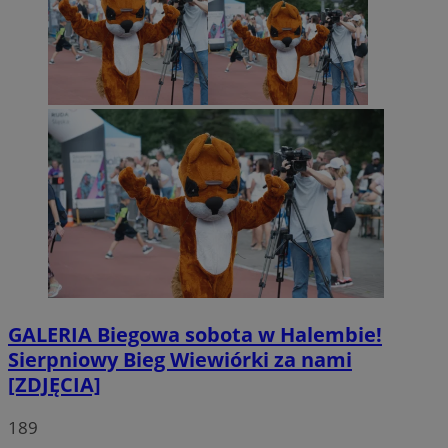
GALERIA
Biegowa sobota w Halembie!
Sierpniowy Bieg Wiewiórki za nami
[ZDJĘCIA]
189