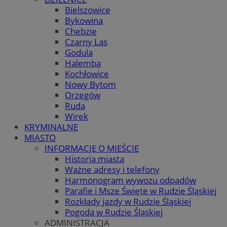
Bielszowice
Bykowina
Chebzie
Czarny Las
Godula
Halemba
Kochłowice
Nowy Bytom
Orzegów
Ruda
Wirek
KRYMINALNE
MIASTO
INFORMACJE O MIEŚCIE
Historia miasta
Ważne adresy i telefony
Harmonogram wywozu odpadów
Parafie i Msze Święte w Rudzie Śląskiej
Rozkłady jazdy w Rudzie Śląskiej
Pogoda w Rudzie Śląskiej
ADMINISTRACJA