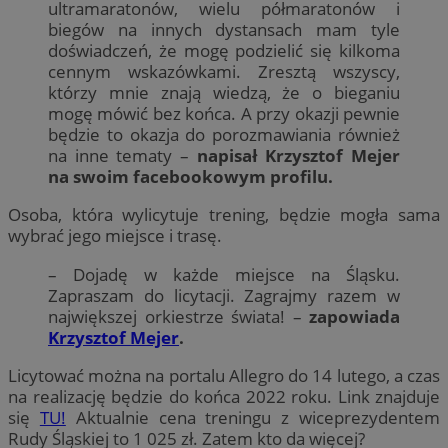
ultramaratonów, wielu półmaratonów i
biegów na innych dystansach mam tyle
doświadczeń, że mogę podzielić się kilkoma
cennym wskazówkami. Zresztą wszyscy,
którzy mnie znają wiedzą, że o bieganiu
mogę mówić bez końca. A przy okazji pewnie
będzie to okazja do porozmawiania również
na inne tematy –
napisał Krzysztof Mejer
na swoim facebookowym profilu.
Osoba, która wylicytuje trening, będzie mogła sama
wybrać jego miejsce i trasę.
– Dojadę w każde miejsce na Śląsku.
Zapraszam do licytacji. Zagrajmy razem w
największej orkiestrze świata! –
zapowiada
Krzysztof Mejer
.
Licytować można na portalu Allegro do 14 lutego, a czas
na realizację będzie do końca 2022 roku. Link znajduje
się
TU!
Aktualnie cena treningu z wiceprezydentem
Rudy Śląskiej to 1 025 zł. Zatem kto da więcej?