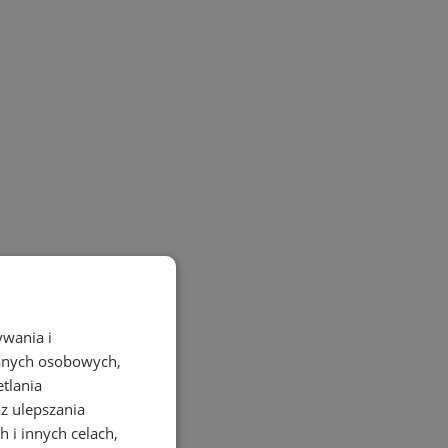
ywania i
danych osobowych,
etlania
az ulepszania
 i innych celach,