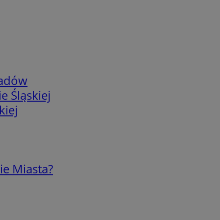
adów
e Śląskiej
kiej
ie Miasta?