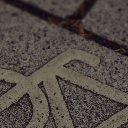
rudaslaska.com.pl
1 rok
Ten plik cookie przechowuje iden
rudaslaska.com.pl
1 rok
Ten plik cookie przechowuje iden
rudaslaska.com.pl
1 rok
Ten plik cookie przechowuje iden
.tiktok.com
1 tydzień 3 dni
Ten plik cookie jest używany do
uwierzytelniania i bezpieczeństw
użytkownicy pozostają zalogowan
zabezpieczone, jak poruszać się 
internetową lub interakcji z jej u
30 minut
Ten plik cookie służy do rozróżn
Cloudflare Inc.
Jest to korzystne dla strony int
.x.com
umożliwia tworzenie ważnych r
korzystania z jej witryny interne
29 minut 59
Ten plik cookie służy do rozróżn
Cloudflare Inc.
sekund
Jest to korzystne dla strony int
.twitter.com
umożliwia tworzenie ważnych r
korzystania z jej witryny interne
Polityce prywatności Google
METADATA
5 miesięcy 4
Ten plik cookie jest używany d
YouTube
tygodnie
zgody użytkownika i wyboru pry
.youtube.com
interakcji z witryną. Rejestruje 
zgody odwiedzającego na różne p
ustawienia prywatności, zapewni
preferencje zostaną uhonorowan
sesjach.
nt
4 tygodnie 2 dni
Ten plik cookie jest używany pr
CookieScript