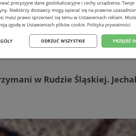
wać precyzyjne dane geolokalizacyjne i cechy urządzenia. Twoje
tryny. Niektórzy dostawcy mogą opierać się na prawnie uzasadnio
ie; masz prawo sprzeciwić się temu w
Ustawieniach reklam
. Może
woją zgodę w
Ustawieniach plików cookie
.
Polityka prywatności
ąskiej
EGÓŁY
ODRZUĆ WSZYSTKIE
PRZEJDŹ 
ni w Rudzie Śląskiej. Jechali po alkohol 
Wydajność
Targetowanie
Funkcjonalność
Ni
rzymani w Rudzie Śląskiej. Jecha
ezbędne
Wydajność
Targetowanie
Funkcjonalność
Niesklasyfikow
ie umożliwiają korzystanie z podstawowych funkcji strony internetowej, takich jak log
Bez niezbędnych plików cookie nie można prawidłowo korzystać ze strony internetowe
Provider
/
Okres
Opis
Domena
przechowywania