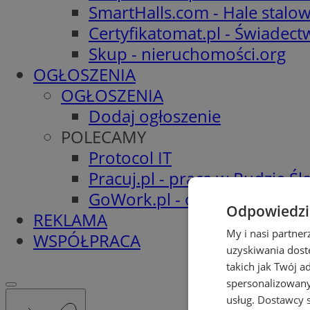
SmartHalls.com - Hale stalo
Certyfikatomat.pl - Świadec
Skup - nieruchomości.org
OGŁOSZENIA
OGŁOSZENIA
Dodaj ogłoszenie
POLECAMY
Protocol IT
Pracuj.pl - praca w Rudzie Ślą
GoWork.pl - oferty pracy
Odpowiedzia
REKLAMA
My i nasi partne
WSPÓŁPRACA
uzyskiwania dost
takich jak Twój a
spersonalizowanyc
usług.
Dostawcy s