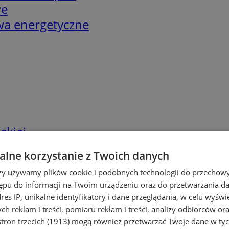
we
twa energetyczne
skiej
lne korzystanie z Twoich danych
rzy używamy plików cookie i podobnych technologii do przechow
ępu do informacji na Twoim urządzeniu oraz do przetwarzania 
dres IP, unikalne identyfikatory i dane przeglądania, w celu wyświ
h reklam i treści, pomiaru reklam i treści, analizy odbiorców or
tron trzecich (1913)
mogą również przetwarzać Twoje dane w tych