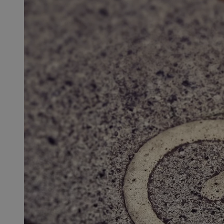
SessID
QeSessID
MvSessID
msToken
__cf_bm
__cf_bm
VISITOR_PRIVACY_
CookieScriptConse