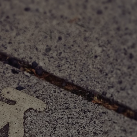
tyfikator sesji.
tyfikator sesji.
tyfikator sesji.
 celów
a, zapewniając, że
i, a ich dane są
przez witrynę
sług.
iania ludzi i botów.
ernetowej, ponieważ
aportów na temat
towej.
iania ludzi i botów.
ernetowej, ponieważ
aportów na temat
towej.
o przechowywania
watności dla ich
dane dotyczące
olityki i
ając, że ich
e w przyszłych
zez usługę Cookie-