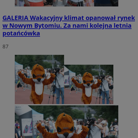
GALERIA
Wakacyjny klimat opanował rynek
w Nowym Bytomiu. Za nami kolejna letnia
potańcówka
87