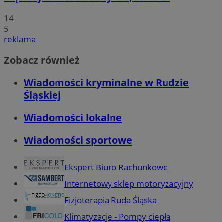
14
5
reklama
Zobacz również
Wiadomości kryminalne w Rudzie
Śląskiej
Wiadomości lokalne
Wiadomości sportowe
Ekspert Biuro Rachunkowe
Internetowy sklep motoryzacyjny
Fizjoterapia Ruda Śląska
Klimatyzacje - Pompy ciepła