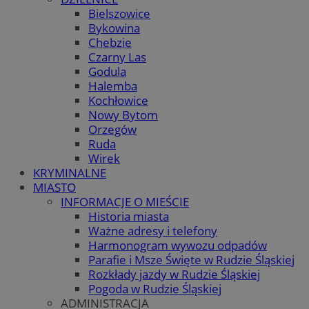
Bielszowice
Bykowina
Chebzie
Czarny Las
Godula
Halemba
Kochłowice
Nowy Bytom
Orzegów
Ruda
Wirek
KRYMINALNE
MIASTO
INFORMACJE O MIEŚCIE
Historia miasta
Ważne adresy i telefony
Harmonogram wywozu odpadów
Parafie i Msze Święte w Rudzie Śląskiej
Rozkłady jazdy w Rudzie Śląskiej
Pogoda w Rudzie Śląskiej
ADMINISTRACJA