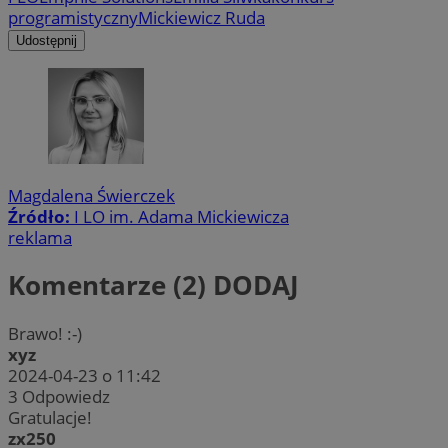
programistyczny
Mickiewicz Ruda
Udostępnij
Magdalena Świerczek
Źródło:
I LO im. Adama Mickiewicza
reklama
Komentarze (2)
DODAJ
Brawo! :-)
xyz
2024-04-23 o 11:42
3
Odpowiedz
Gratulacje!
zx250