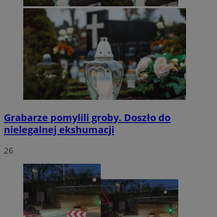
Grabarze pomylili groby. Doszło do
nielegalnej ekshumacji
26