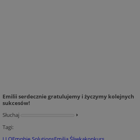
Emilii serdecznie gratulujemy i życzymy kolejnych
sukcesów!
Słuchaj
⏵︎
Tagi:
I LO
Emphie Solutions
Emilia Śliwka
konkurs