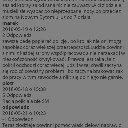
sasiad ktorzy sa od rana nic nie zauwazyl.A ci zlodzieje
musieli sie wyspac po nieprzespanej nocy,bo przeciez
zlom na Nowym Bytomiu juz od 7 dziala.
marek
2018-05-19 o 12:26
2
Odpowiedz
zawsze będę popierać policję , bo kto jak nie oni mogą
zapobiec coraz większej przestępczości.Ludzie powinni
z nimi z każdej strony współpracować a nie narzekać i w
nieskończoność krytykować . Prawda jest taka ,że z
policji odchodzi coraz więcej ludzi i w tej chwili zaczyna
się robicć poważny problem , bo zaczyna brakować rak
do pracy w tym zawodzie a nikt się do niego nie garnie.
piotr
2018-05-18 o 15:38
5
Odpowiedz
Racja policja a nie SM
odpowiedz
2018-05-21 o 10:23
-1
Odpowiedz
Teraz złodzieje powinni pomóc właścicielowi naprawić