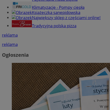
Klimatyzacje - Pompy ciepła
Książeczka sanepidowska
Największy sklep z częściami online!
Tradycyjna polska pizza
reklama
reklama
Ogłoszenia