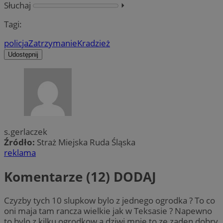
Słuchaj
⏵︎
Tagi:
policja
Zatrzymanie
Kradzież
Udostępnij
s.gerlaczek
Źródło:
Straż Miejska Ruda Śląska
reklama
Komentarze (12)
DODAJ
Czyzby tych 10 slupkow bylo z jednego ogrodka ? To co
oni maja tam rancza wielkie jak w Teksasie ? Napewno
to bylo z kilku ogrodkow,a dziwi mnie to ze zaden dobry