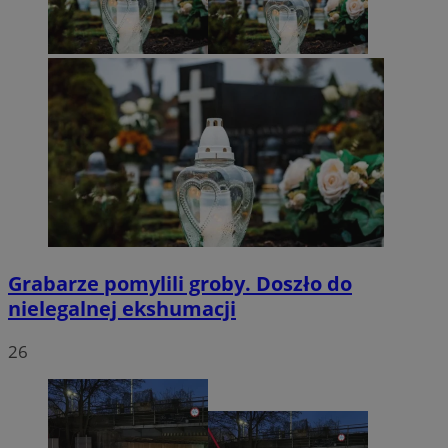
Grabarze pomylili groby. Doszło do
nielegalnej ekshumacji
26