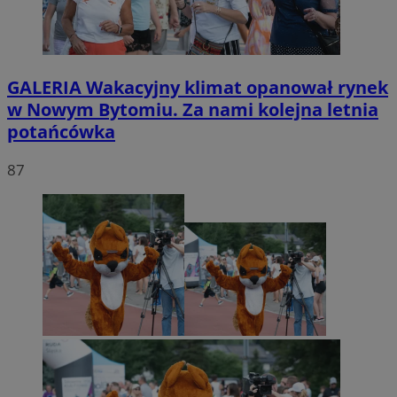
GALERIA
Wakacyjny klimat opanował rynek
w Nowym Bytomiu. Za nami kolejna letnia
potańcówka
87