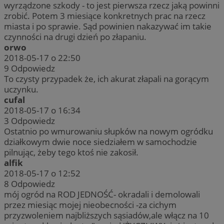
wyrządzone szkody - to jest pierwsza rzecz jaką powinni
zrobić. Potem 3 miesiące konkretnych prac na rzecz
miasta i po sprawie. Sąd powinien nakazywać im takie
czynności na drugi dzień po złapaniu.
orwo
2018-05-17 o 22:50
9
Odpowiedz
To czysty przypadek że, ich akurat złapali na gorącym
uczynku.
cufal
2018-05-17 o 16:34
3
Odpowiedz
Ostatnio po wmurowaniu słupków na nowym ogródku
działkowym dwie noce siedziałem w samochodzie
pilnując, żeby tego ktoś nie zakosił.
alfik
2018-05-17 o 12:52
8
Odpowiedz
mój ogród na ROD JEDNOŚĆ- okradali i demolowali
przez miesiąc mojej nieobecności -za cichym
przyzwoleniem najbliższych sąsiadów,ale włącz na 10