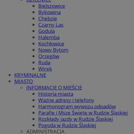
Bielszowice
Bykowina
Chebzie
Czarny Las
Godula
Halemba
Kochłowice
Nowy Bytom
Orzegów
Ruda
Wirek
KRYMINALNE
MIASTO
INFORMACJE O MIEŚCIE
Historia miasta
Ważne adresy i telefony
Harmonogram wywozu odpadów
Parafie i Msze Święte w Rudzie Śląskiej
Rozkłady jazdy w Rudzie Śląskiej
Pogoda w Rudzie Śląskiej
ADMINISTRACJA