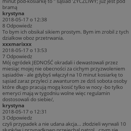
minut pod-kosiarkę to " sąsiad 'ŻYCZLIWY; już jest pod
bramą
krystyna
2018-05-17 o 12:38
8
Odpowiedz
To bym ich obsikal sikiem prostym. Bym im zrobil z tych
dzialkow oboz przetrwania.
xxxmarixxx
2018-05-17 o 13:53
7
Odpowiedz
Mój ogródek JEDNOŚĆ okradali i dewastowali przez
miesiąc mojej nie obecności za cichym przyzwoleniem
sąsiadów - ale gdybyś włączył na 10 minut kosiarkę to
sąsiad zaraz przyleci z awanturom ze dziś sobota osoby
które długo pracują mogą kosić tylko w nocy -bo tylko
emeryci mają w tygodniu wolne więc regulamin
dostosowali do siebie/,
krystyna
2018-05-17 o 12:31
3
Odpowiedz
czyli przypadek a nie udana akcja... złodzieli wyrwali 10
słupków i przypadkowo przejechal patrol ..czym sie