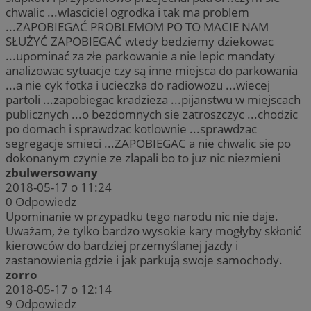
chwalic ...wlasciciel ogrodka i tak ma problem
...ZAPOBIEGAĆ PROBLEMOM PO TO MACIE NAM
SŁUŻYĆ ZAPOBIEGAĆ wtedy bedziemy dziekowac
...upominać za złe parkowanie a nie lepic mandaty
analizowac sytuacje czy są inne miejsca do parkowania
...a nie cyk fotka i ucieczka do radiowozu ...wiecej
partoli ...zapobiegac kradzieza ...pijanstwu w miejscach
publicznych ...o bezdomnych sie zatroszczyc ...chodzic
po domach i sprawdzac kotlownie ...sprawdzac
segregacje smieci ...ZAPOBIEGAC a nie chwalic sie po
dokonanym czynie ze zlapali bo to juz nic niezmieni
zbulwersowany
2018-05-17 o 11:24
0
Odpowiedz
Upominanie w przypadku tego narodu nic nie daje.
Uważam, że tylko bardzo wysokie kary mogłyby skłonić
kierowców do bardziej przemyślanej jazdy i
zastanowienia gdzie i jak parkują swoje samochody.
zorro
2018-05-17 o 12:14
9
Odpowiedz