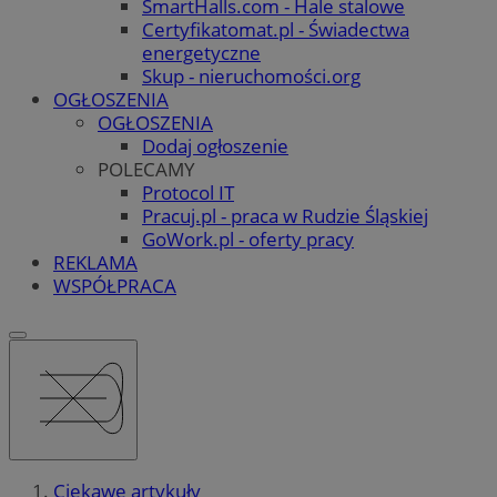
SmartHalls.com - Hale stalowe
Certyfikatomat.pl - Świadectwa
energetyczne
Skup - nieruchomości.org
OGŁOSZENIA
OGŁOSZENIA
Dodaj ogłoszenie
POLECAMY
Protocol IT
Pracuj.pl - praca w Rudzie Śląskiej
GoWork.pl - oferty pracy
REKLAMA
WSPÓŁPRACA
Ciekawe artykuły