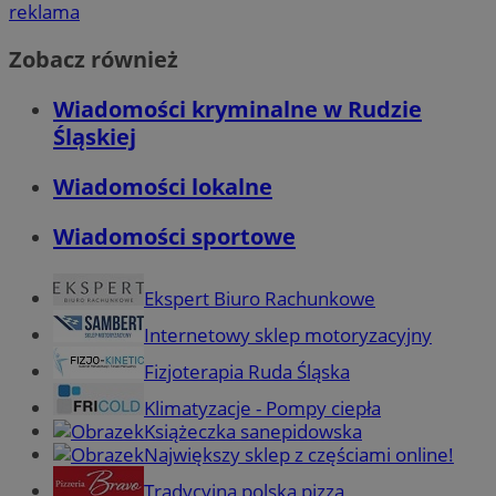
reklama
Zobacz również
Wiadomości kryminalne w Rudzie
Śląskiej
Wiadomości lokalne
Wiadomości sportowe
Ekspert Biuro Rachunkowe
Internetowy sklep motoryzacyjny
Fizjoterapia Ruda Śląska
Klimatyzacje - Pompy ciepła
Książeczka sanepidowska
Największy sklep z częściami online!
Tradycyjna polska pizza