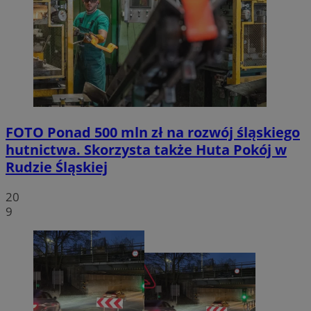
FOTO
Ponad 500 mln zł na rozwój śląskiego
hutnictwa. Skorzysta także Huta Pokój w
Rudzie Śląskiej
20
9