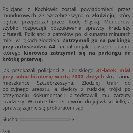
Policjanci z Kochłowic zostali powiadomieni przez
mundurowych ze Szczebrzeszyna o
złodzieju
, który
będzie przejeżdżał przez Rudę Śląską. Mundurowi
szybko rozpoczęli poszukiwania sprawcy kradzieży
biżuterii. Policjanci z patrolów po kilkunastu minutach
mieli w rękach złodzieja.
Zatrzymali go na parkingu
przy autostradzie A4
. Jechał on jako pasażer busem,
którego
kierowca zatrzymał się na parkingu na
krótką przerwę
.
Jak przekazali policjanci z lubelskiego
31-latek miał
przy sobie biżuterię wartą 7000 złotych
skradzioną
mieszkance Szczebrzeszyna. Złodziej trafił do
policyjnego aresztu, a śledczy z rudzkiej trójki po
otrzymaniu dokumentacji przedstawili mu zarzuty
kradzieży. Wkrótce biżuteria wróci do jej właścicielki, a
sprawcą zajmie się prokurator i sąd.
Słuchaj
⏵︎
Tagi: