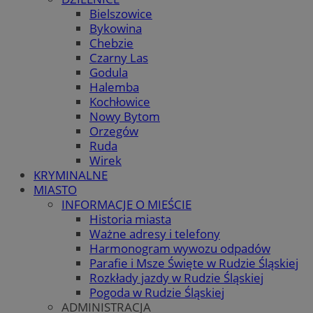
Bielszowice
Bykowina
Chebzie
Czarny Las
Godula
Halemba
Kochłowice
Nowy Bytom
Orzegów
Ruda
Wirek
KRYMINALNE
MIASTO
INFORMACJE O MIEŚCIE
Historia miasta
Ważne adresy i telefony
Harmonogram wywozu odpadów
Parafie i Msze Święte w Rudzie Śląskiej
Rozkłady jazdy w Rudzie Śląskiej
Pogoda w Rudzie Śląskiej
ADMINISTRACJA