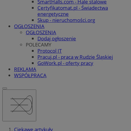
SmartHalls.com - Hale stalowe
Certyfikatomat.pl - Świadectwa
energetyczne
Skup - nieruchomości.org
OGŁOSZENIA
OGŁOSZENIA
Dodaj ogłoszenie
POLECAMY
Protocol IT
Pracuj.pl - praca w Rudzie Śląskiej
GoWork.pl - oferty pracy
REKLAMA
WSPÓŁPRACA
Ciekawe artykuły