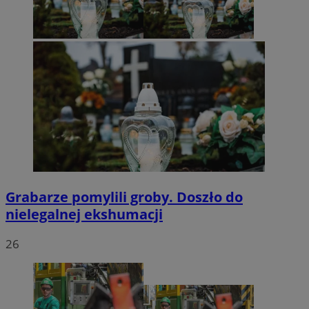
Grabarze pomylili groby. Doszło do
nielegalnej ekshumacji
26