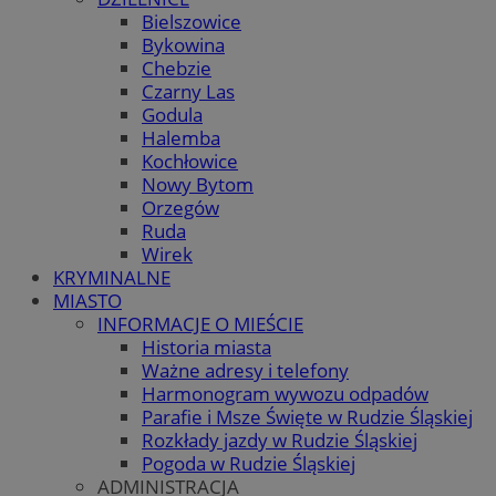
Bielszowice
Bykowina
Chebzie
Czarny Las
Godula
Halemba
Kochłowice
Nowy Bytom
Orzegów
Ruda
Wirek
KRYMINALNE
MIASTO
INFORMACJE O MIEŚCIE
Historia miasta
Ważne adresy i telefony
Harmonogram wywozu odpadów
Parafie i Msze Święte w Rudzie Śląskiej
Rozkłady jazdy w Rudzie Śląskiej
Pogoda w Rudzie Śląskiej
ADMINISTRACJA