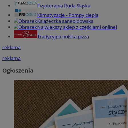
Fizjoterapia Ruda Śląska
Klimatyzacje - Pompy ciepła
Książeczka sanepidowska
Największy sklep z częściami online!
Tradycyjna polska pizza
reklama
reklama
Ogłoszenia