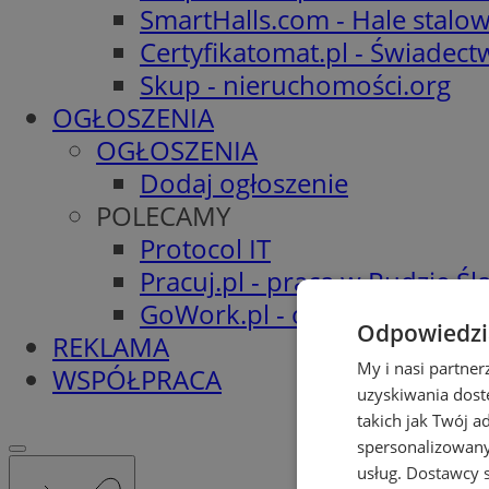
SmartHalls.com - Hale stalo
Certyfikatomat.pl - Świadec
Skup - nieruchomości.org
OGŁOSZENIA
OGŁOSZENIA
Dodaj ogłoszenie
POLECAMY
Protocol IT
Pracuj.pl - praca w Rudzie Ślą
GoWork.pl - oferty pracy
Odpowiedzia
REKLAMA
My i nasi partne
WSPÓŁPRACA
uzyskiwania dost
takich jak Twój a
spersonalizowanyc
usług.
Dostawcy s