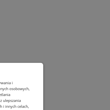
ywania i
danych osobowych,
etlania
az ulepszania
 i innych celach,