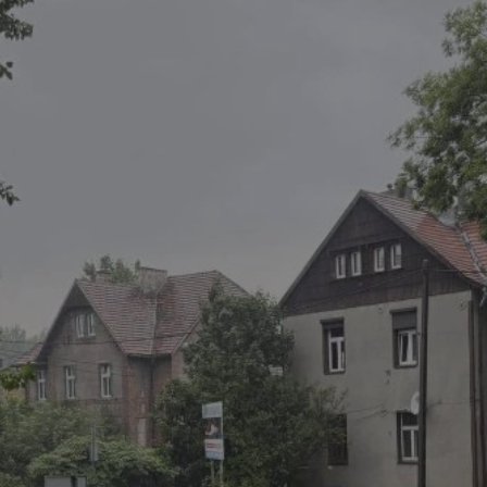
rudaslaska.com.pl
1 rok
Ten plik cookie przechowuje iden
rudaslaska.com.pl
1 rok
Ten plik cookie przechowuje iden
rudaslaska.com.pl
1 rok
Ten plik cookie przechowuje iden
.tiktok.com
1 tydzień 3 dni
Ten plik cookie jest używany do
uwierzytelniania i bezpieczeństw
użytkownicy pozostają zalogowan
zabezpieczone, jak poruszać się 
internetową lub interakcji z jej u
30 minut
Ten plik cookie służy do rozróżn
Cloudflare Inc.
Jest to korzystne dla strony int
.x.com
umożliwia tworzenie ważnych r
korzystania z jej witryny interne
29 minut 59
Ten plik cookie służy do rozróżn
Cloudflare Inc.
sekund
Jest to korzystne dla strony int
.twitter.com
umożliwia tworzenie ważnych r
korzystania z jej witryny interne
Polityce prywatności Google
METADATA
5 miesięcy 4
Ten plik cookie jest używany d
YouTube
tygodnie
zgody użytkownika i wyboru pry
.youtube.com
interakcji z witryną. Rejestruje 
zgody odwiedzającego na różne p
ustawienia prywatności, zapewni
preferencje zostaną uhonorowan
sesjach.
nt
4 tygodnie 2 dni
Ten plik cookie jest używany pr
CookieScript