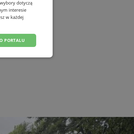
 wybory dotyczą
nym interesie
sz w każdej
DO PORTALU
esklasyfikowane
ane
owanie użytkownika i
j.