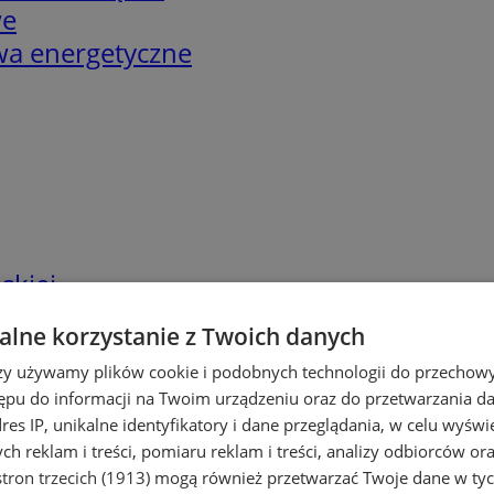
we
twa energetyczne
skiej
lne korzystanie z Twoich danych
rzy używamy plików cookie i podobnych technologii do przechow
ępu do informacji na Twoim urządzeniu oraz do przetwarzania 
dres IP, unikalne identyfikatory i dane przeglądania, w celu wyświ
h reklam i treści, pomiaru reklam i treści, analizy odbiorców or
tron trzecich (1913)
mogą również przetwarzać Twoje dane w tych