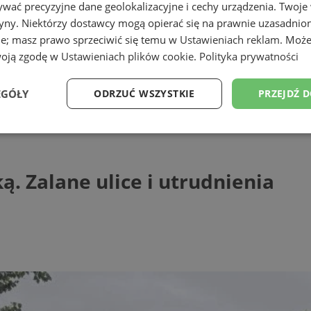
wać precyzyjne dane geolokalizacyjne i cechy urządzenia. Twoje
tryny. Niektórzy dostawcy mogą opierać się na prawnie uzasadnio
ie; masz prawo sprzeciwić się temu w
Ustawieniach reklam
. Może
woją zgodę w
Ustawieniach plików cookie
.
Polityka prywatności
EGÓŁY
ODRZUĆ WSZYSTKIE
PRZEJDŹ 
ane ulice i utrudnienia
Wydajność
Targetowanie
Funkcjonalność
Ni
. Zalane ulice i utrudnienia
ezbędne
Wydajność
Targetowanie
Funkcjonalność
Niesklasyfikow
ie umożliwiają korzystanie z podstawowych funkcji strony internetowej, takich jak log
Bez niezbędnych plików cookie nie można prawidłowo korzystać ze strony internetowe
Provider
/
Okres
Opis
Domena
przechowywania