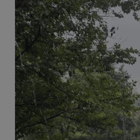
SessID
QeSessID
MvSessID
msToken
__cf_bm
__cf_bm
VISITOR_PRIVACY_
CookieScriptConse