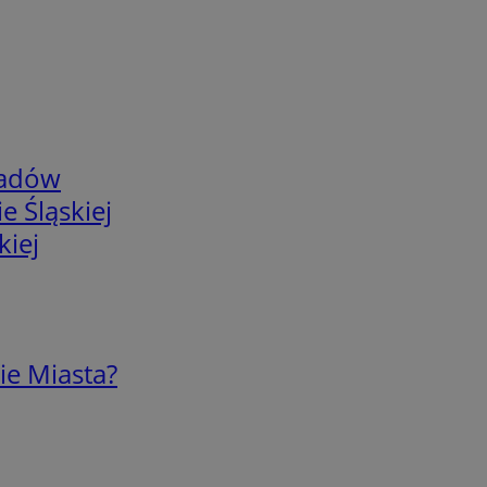
adów
e Śląskiej
kiej
ie Miasta?