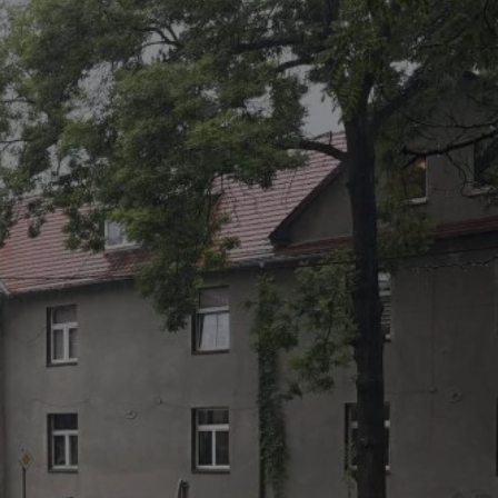
tyfikator sesji.
tyfikator sesji.
tyfikator sesji.
 celów
a, zapewniając, że
i, a ich dane są
przez witrynę
sług.
iania ludzi i botów.
ernetowej, ponieważ
aportów na temat
towej.
iania ludzi i botów.
ernetowej, ponieważ
aportów na temat
towej.
o przechowywania
watności dla ich
dane dotyczące
olityki i
ając, że ich
e w przyszłych
zez usługę Cookie-