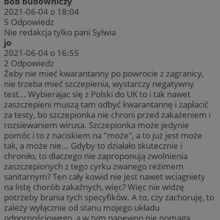
bob budowniczy
2021-06-04 o 18:04
5
Odpowiedz
Nie redakcja tylko pani Sylwia
jo
2021-06-04 o 16:55
2
Odpowiedz
Żeby nie mieć kwarantanny po powrocie z zagranicy,
nie trzeba mieć szczepienia, wystarczy negatywny
test... Wybierajac się z Polski do UK to i tak nawet
zaszczepieni muszą tam odbyć kwarantannę i zapłacić
za testy, bo szczepionka nie chroni przed zakażeniem i
rozsiewaniem wirusa. Szczepionka może jedynie
pomóc i to z naciskiem na "może", a to już jest może
tak, a może nie... Gdyby to działało skutecznie i
chroniło, to dlaczego nie zaproponują zwolnienia
zaszczepionych z tego cyrku zwanego reżimem
sanitarnym? Ten cały kowid nie jest nawet wciagniety
na listę chorób zakaźnych, więc? Więc nie widzę
potrzeby brania tych specyfików. A to, czy zachoruję, to
zależy wyłącznie od stanu mojego układu
odpornościowego, a w tym napewno nie pomaga