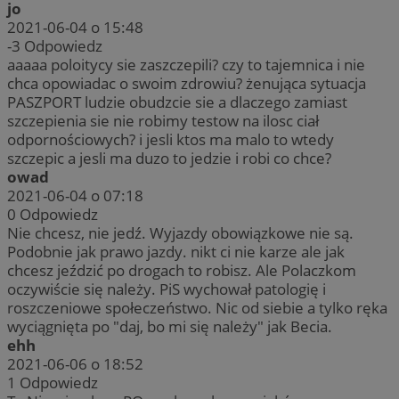
jo
2021-06-04 o 15:48
-3
Odpowiedz
aaaaa poloitycy sie zaszczepili? czy to tajemnica i nie
chca opowiadac o swoim zdrowiu? żenująca sytuacja
PASZPORT ludzie obudzcie sie a dlaczego zamiast
szczepienia sie nie robimy testow na ilosc ciał
odpornościowych? i jesli ktos ma malo to wtedy
szczepic a jesli ma duzo to jedzie i robi co chce?
owad
2021-06-04 o 07:18
0
Odpowiedz
Nie chcesz, nie jedź. Wyjazdy obowiązkowe nie są.
Podobnie jak prawo jazdy. nikt ci nie karze ale jak
chcesz jeździć po drogach to robisz. Ale Polaczkom
oczywiście się należy. PiS wychował patologię i
roszczeniowe społeczeństwo. Nic od siebie a tylko ręka
wyciągnięta po "daj, bo mi się należy" jak Becia.
ehh
2021-06-06 o 18:52
1
Odpowiedz