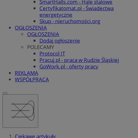
SmartHalls.com - Hale stalowe
Certyfikatomat.pl - Świadectwa
energetyczne
Skup - nieruchomości.org
OGŁOSZENIA
OGŁOSZENIA
Dodaj ogłoszenie
POLECAMY
Protocol IT
Pracuj.pl - praca w Rudzie Śląskiej
GoWork.pl - oferty pracy
REKLAMA
WSPÓŁPRACA
Ciekawe artykuły