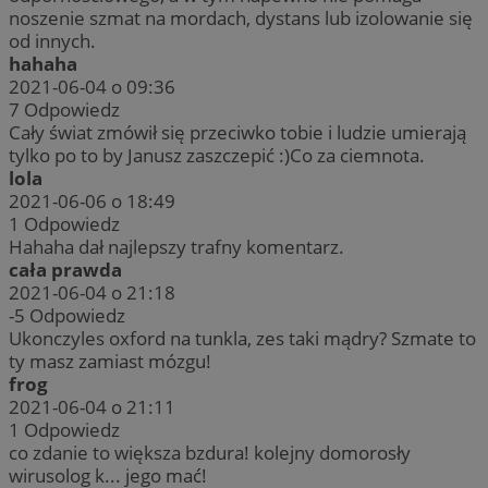
noszenie szmat na mordach, dystans lub izolowanie się
od innych.
hahaha
2021-06-04 o 09:36
7
Odpowiedz
Cały świat zmówił się przeciwko tobie i ludzie umierają
tylko po to by Janusz zaszczepić :)Co za ciemnota.
lola
2021-06-06 o 18:49
1
Odpowiedz
Hahaha dał najlepszy trafny komentarz.
cała prawda
2021-06-04 o 21:18
-5
Odpowiedz
Ukonczyles oxford na tunkla, zes taki mądry? Szmate to
ty masz zamiast mózgu!
frog
2021-06-04 o 21:11
1
Odpowiedz
co zdanie to większa bzdura! kolejny domorosły
wirusolog k... jego mać!