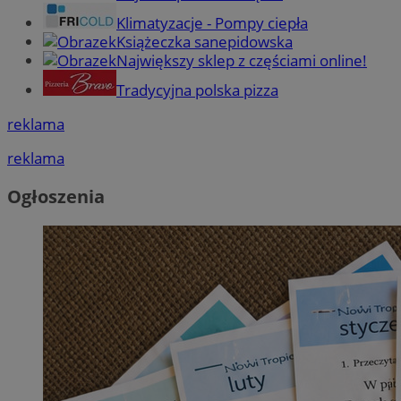
Klimatyzacje - Pompy ciepła
Książeczka sanepidowska
Największy sklep z częściami online!
Tradycyjna polska pizza
reklama
reklama
Ogłoszenia