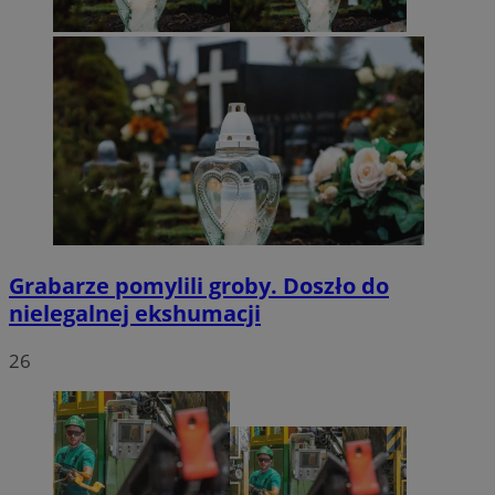
Grabarze pomylili groby. Doszło do
nielegalnej ekshumacji
26