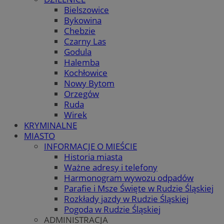
Bielszowice
Bykowina
Chebzie
Czarny Las
Godula
Halemba
Kochłowice
Nowy Bytom
Orzegów
Ruda
Wirek
KRYMINALNE
MIASTO
INFORMACJE O MIEŚCIE
Historia miasta
Ważne adresy i telefony
Harmonogram wywozu odpadów
Parafie i Msze Święte w Rudzie Śląskiej
Rozkłady jazdy w Rudzie Śląskiej
Pogoda w Rudzie Śląskiej
ADMINISTRACJA