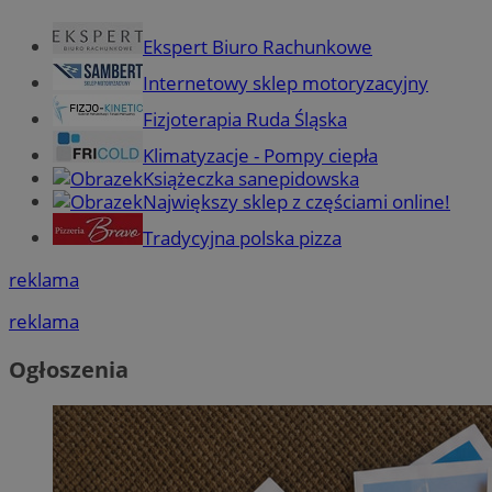
Ekspert Biuro Rachunkowe
Internetowy sklep motoryzacyjny
Fizjoterapia Ruda Śląska
Klimatyzacje - Pompy ciepła
Książeczka sanepidowska
Największy sklep z częściami online!
Tradycyjna polska pizza
reklama
reklama
Ogłoszenia