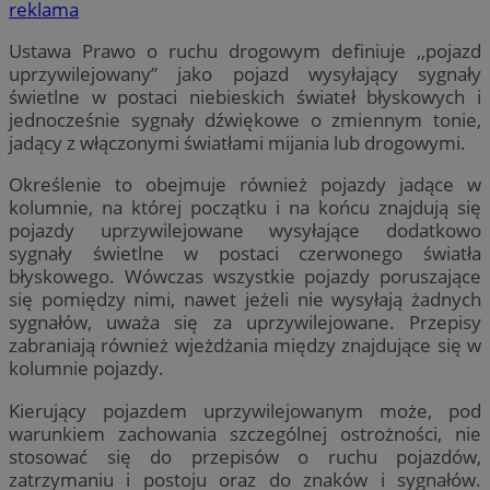
reklama
Ustawa Prawo o ruchu drogowym definiuje ,,pojazd
uprzywilejowany” jako pojazd wysyłający sygnały
świetlne w postaci niebieskich świateł błyskowych i
jednocześnie sygnały dźwiękowe o zmiennym tonie,
jadący z włączonymi światłami mijania lub drogowymi.
Określenie to obejmuje również pojazdy jadące w
kolumnie, na której początku i na końcu znajdują się
pojazdy uprzywilejowane wysyłające dodatkowo
sygnały świetlne w postaci czerwonego światła
błyskowego. Wówczas wszystkie pojazdy poruszające
się pomiędzy nimi, nawet jeżeli nie wysyłają żadnych
sygnałów, uważa się za uprzywilejowane. Przepisy
zabraniają również wjeżdżania między znajdujące się w
kolumnie pojazdy.
Kierujący pojazdem uprzywilejowanym może, pod
warunkiem zachowania szczególnej ostrożności, nie
stosować się do przepisów o ruchu pojazdów,
zatrzymaniu i postoju oraz do znaków i sygnałów.