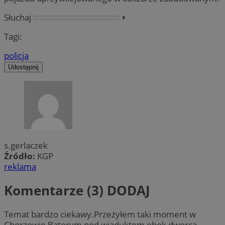
Słuchaj
⏵︎
Tagi:
policja
Udostępnij
s.gerlaczek
Źródło:
KGP
reklama
Komentarze (3)
DODAJ
Temat bardzo ciekawy.Przeżyłem taki moment w
Chorzowie Batorym pod wiaduktem obok dworca