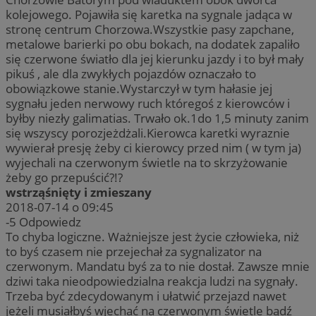
kolejowego. Pojawiła się karetka na sygnale jadąca w
stronę centrum Chorzowa.Wszystkie pasy zapchane,
metalowe barierki po obu bokach, na dodatek zapaliło
się czerwone światło dla jej kierunku jazdy i to był mały
pikuś , ale dla zwykłych pojazdów oznaczało to
obowiązkowe stanie.Wystarczył w tym hałasie jej
sygnału jeden nerwowy ruch któregoś z kierowców i
byłby niezły galimatias. Trwało ok.1do 1,5 minuty zanim
się wszyscy porozjeżdżali.Kierowca karetki wyraznie
wywierał presję żeby ci kierowcy przed nim ( w tym ja)
wyjechali na czerwonym świetle na to skrzyżowanie
żeby go przepuścić?!?
wstrząśnięty i zmieszany
2018-07-14 o 09:45
-5
Odpowiedz
To chyba logiczne. Ważniejsze jest życie człowieka, niż
to byś czasem nie przejechał za sygnalizator na
czerwonym. Mandatu byś za to nie dostał. Zawsze mnie
dziwi taka nieodpowiedzialna reakcja ludzi na sygnały.
Trzeba być zdecydowanym i ułatwić przejazd nawet
jeżeli musiałbyś wjechać na czerwonym świetle bądź