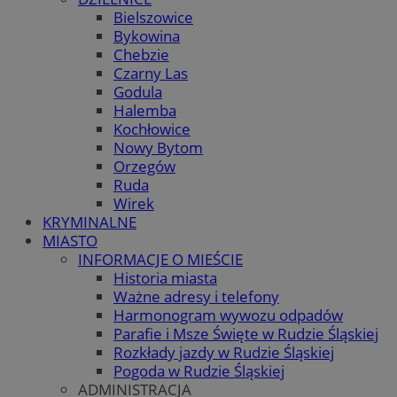
Bielszowice
Bykowina
Chebzie
Czarny Las
Godula
Halemba
Kochłowice
Nowy Bytom
Orzegów
Ruda
Wirek
KRYMINALNE
MIASTO
INFORMACJE O MIEŚCIE
Historia miasta
Ważne adresy i telefony
Harmonogram wywozu odpadów
Parafie i Msze Święte w Rudzie Śląskiej
Rozkłady jazdy w Rudzie Śląskiej
Pogoda w Rudzie Śląskiej
ADMINISTRACJA