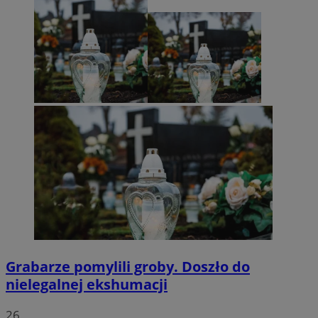
Grabarze pomylili groby. Doszło do
nielegalnej ekshumacji
26