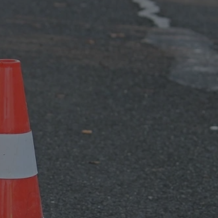
tyfikator sesji.
tyfikator sesji.
tyfikator sesji.
 celów
a, zapewniając, że
i, a ich dane są
przez witrynę
sług.
iania ludzi i botów.
ernetowej, ponieważ
aportów na temat
towej.
iania ludzi i botów.
ernetowej, ponieważ
aportów na temat
towej.
o przechowywania
watności dla ich
dane dotyczące
olityki i
ając, że ich
e w przyszłych
zez usługę Cookie-