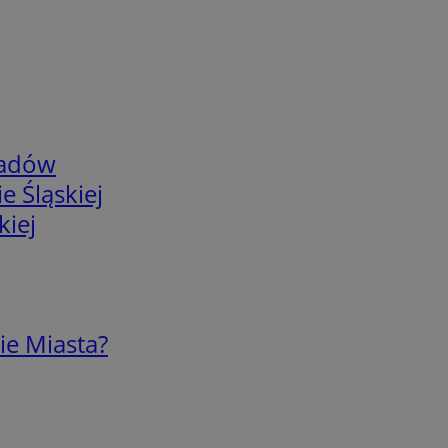
adów
e Śląskiej
kiej
ie Miasta?