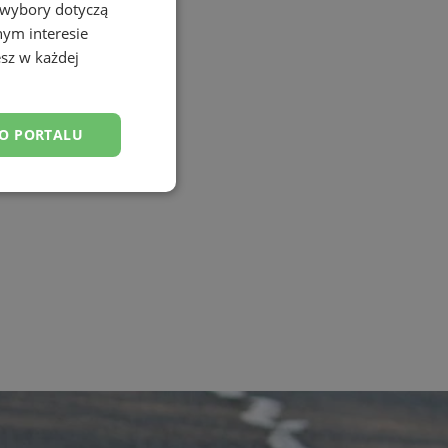
 wybory dotyczą
nym interesie
sz w każdej
DO PORTALU
esklasyfikowane
ane
owanie użytkownika i
j.