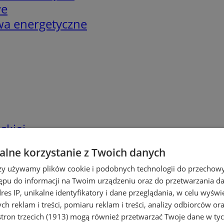
we
twa energetyczne
skiej
lne korzystanie z Twoich danych
rzy używamy plików cookie i podobnych technologii do przechow
ępu do informacji na Twoim urządzeniu oraz do przetwarzania 
dres IP, unikalne identyfikatory i dane przeglądania, w celu wyświ
h reklam i treści, pomiaru reklam i treści, analizy odbiorców or
tron trzecich (1913)
mogą również przetwarzać Twoje dane w tych