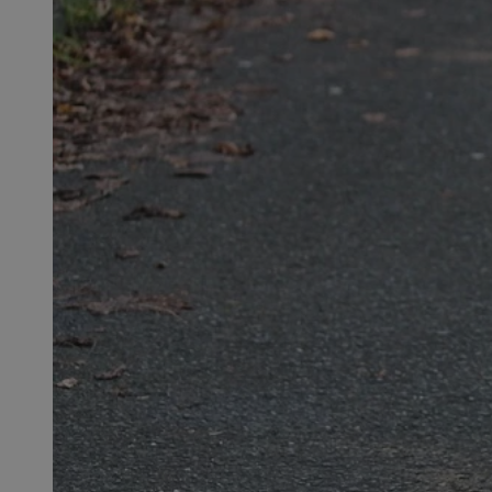
SessID
QeSessID
MvSessID
msToken
__cf_bm
__cf_bm
VISITOR_PRIVACY_
CookieScriptConse