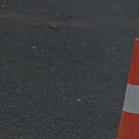
rudaslaska.com.pl
1 rok
Ten plik cookie przechowuje iden
rudaslaska.com.pl
1 rok
Ten plik cookie przechowuje iden
rudaslaska.com.pl
1 rok
Ten plik cookie przechowuje iden
.tiktok.com
1 tydzień 3 dni
Ten plik cookie jest używany do
uwierzytelniania i bezpieczeństw
użytkownicy pozostają zalogowan
zabezpieczone, jak poruszać się 
internetową lub interakcji z jej u
30 minut
Ten plik cookie służy do rozróżn
Cloudflare Inc.
Jest to korzystne dla strony int
.x.com
umożliwia tworzenie ważnych r
korzystania z jej witryny interne
29 minut 59
Ten plik cookie służy do rozróżn
Cloudflare Inc.
sekund
Jest to korzystne dla strony int
.twitter.com
umożliwia tworzenie ważnych r
korzystania z jej witryny interne
Polityce prywatności Google
METADATA
5 miesięcy 4
Ten plik cookie jest używany d
YouTube
tygodnie
zgody użytkownika i wyboru pry
.youtube.com
interakcji z witryną. Rejestruje 
zgody odwiedzającego na różne p
ustawienia prywatności, zapewni
preferencje zostaną uhonorowan
sesjach.
nt
4 tygodnie 2 dni
Ten plik cookie jest używany pr
CookieScript