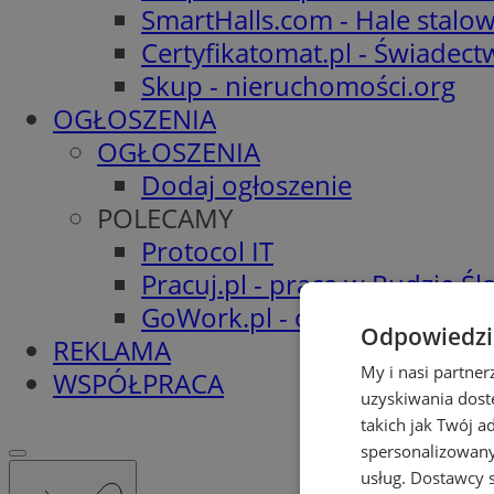
SmartHalls.com - Hale stalo
Certyfikatomat.pl - Świadec
Skup - nieruchomości.org
OGŁOSZENIA
OGŁOSZENIA
Dodaj ogłoszenie
POLECAMY
Protocol IT
Pracuj.pl - praca w Rudzie Ślą
GoWork.pl - oferty pracy
Odpowiedzia
REKLAMA
My i nasi partne
WSPÓŁPRACA
uzyskiwania dost
takich jak Twój a
spersonalizowanyc
usług.
Dostawcy s