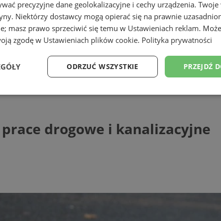
wać precyzyjne dane geolokalizacyjne i cechy urządzenia. Twoje
tryny. Niektórzy dostawcy mogą opierać się na prawnie uzasadnio
ie; masz prawo sprzeciwić się temu w
Ustawieniach reklam
. Może
woją zgodę w
Ustawieniach plików cookie
.
Polityka prywatności
EGÓŁY
ODRZUĆ WSZYSTKIE
PRZEJDŹ 
ce drogowe i kanalizacyjne
Wydajność
Targetowanie
Funkcjonalność
Ni
– prace drogowe i kanalizacyjne
ezbędne
Wydajność
Targetowanie
Funkcjonalność
Niesklasyfikow
ie umożliwiają korzystanie z podstawowych funkcji strony internetowej, takich jak log
Bez niezbędnych plików cookie nie można prawidłowo korzystać ze strony internetowe
Provider
/
Okres
Opis
Domena
przechowywania