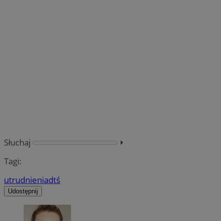
Słuchaj
⏵︎
Tagi:
utrudnienia
dtś
Udostępnij