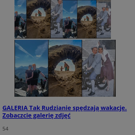
GALERIA
Tak Rudzianie spędzają wakacje.
Zobaczcie galerię zdjęć
54