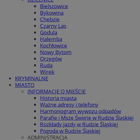
Bielszowice
Bykowina
Chebzie
Czarny Las
Godula
Halemba
Kochłowice
Nowy Bytom
Orzegów
Ruda
Wirek
KRYMINALNE
MIASTO
INFORMACJE O MIEŚCIE
Historia miasta
Ważne adresy i telefony
Harmonogram wywozu odpadów
Parafie i Msze Święte w Rudzie Śląskiej
Rozkłady jazdy w Rudzie Śląskiej
Pogoda w Rudzie Śląskiej
ADMINISTRACJA