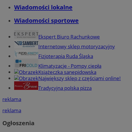
Wiadomości lokalne
Wiadomości sportowe
Ekspert Biuro Rachunkowe
Internetowy sklep motoryzacyjny
Fizjoterapia Ruda Śląska
Klimatyzacje - Pompy ciepła
Książeczka sanepidowska
Największy sklep z częściami online!
Tradycyjna polska pizza
reklama
reklama
Ogłoszenia