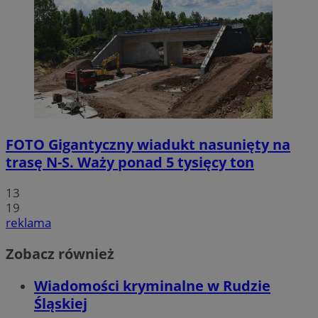
FOTO
Gigantyczny wiadukt nasunięty na
trasę N-S. Waży ponad 5 tysięcy ton
13
19
reklama
Zobacz również
Wiadomości kryminalne w Rudzie
Śląskiej