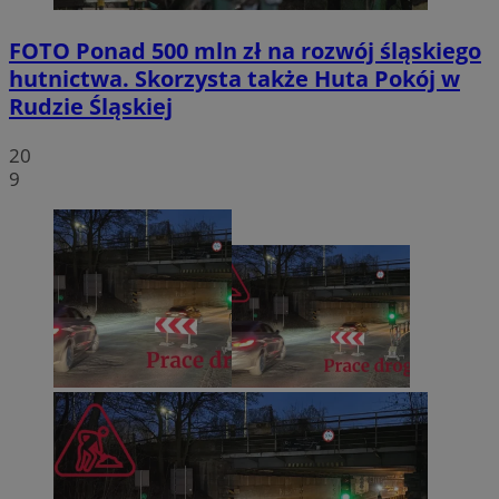
FOTO
Ponad 500 mln zł na rozwój śląskiego
hutnictwa. Skorzysta także Huta Pokój w
Rudzie Śląskiej
20
9