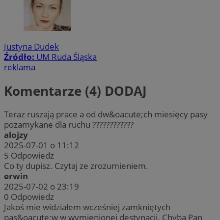
Justyna Dudek
Źródło:
UM Ruda Śląska
reklama
Komentarze (4)
DODAJ
Teraz ruszają prace a od dw&oacute;ch miesięcy pasy
pozamykane dla ruchu ????????????
alojzy
2025-07-01 o 11:12
5
Odpowiedz
Co ty dupisz. Czytaj ze zrozumieniem.
erwin
2025-07-02 o 23:19
0
Odpowiedz
Jakoś mie widziałem wcześniej zamkniętych
pas&oacute;w w wymienionej destynacji. Chyba Pan