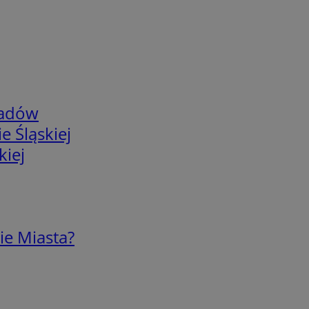
adów
e Śląskiej
kiej
ie Miasta?