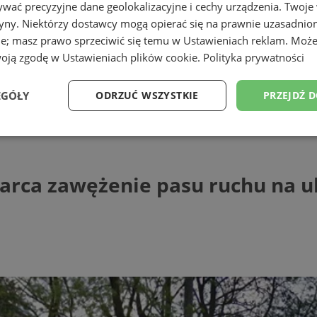
wać precyzyjne dane geolokalizacyjne i cechy urządzenia. Twoje
tryny. Niektórzy dostawcy mogą opierać się na prawnie uzasadnio
ie; masz prawo sprzeciwić się temu w
Ustawieniach reklam
. Może
woją zgodę w
Ustawieniach plików cookie
.
Polityka prywatności
EGÓŁY
ODRZUĆ WSZYSTKIE
PRZEJDŹ 
 zawężenie pasu ruchu na ul. 1 Maja
Wydajność
Targetowanie
Funkcjonalność
Ni
arca zawężenie pasu ruchu na ul
ezbędne
Wydajność
Targetowanie
Funkcjonalność
Niesklasyfikow
ie umożliwiają korzystanie z podstawowych funkcji strony internetowej, takich jak log
Bez niezbędnych plików cookie nie można prawidłowo korzystać ze strony internetowe
Provider
/
Okres
Opis
Domena
przechowywania