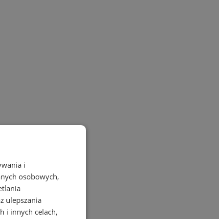
ywania i
danych osobowych,
etlania
az ulepszania
 i innych celach,