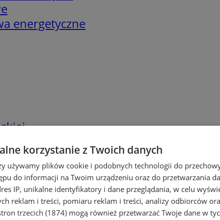
we
twa energetyczne
skiej
lne korzystanie z Twoich danych
rzy używamy plików cookie i podobnych technologii do przechow
ępu do informacji na Twoim urządzeniu oraz do przetwarzania 
dres IP, unikalne identyfikatory i dane przeglądania, w celu wyświ
h reklam i treści, pomiaru reklam i treści, analizy odbiorców or
tron trzecich (1874)
mogą również przetwarzać Twoje dane w tych