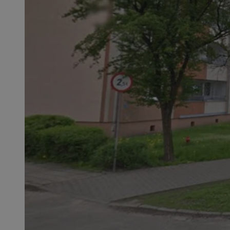
SessID
QeSessID
MvSessID
CookieScriptConse
VISITOR_PRIVACY_
msToken
Provider
Nazwa
Domena
Nazwa