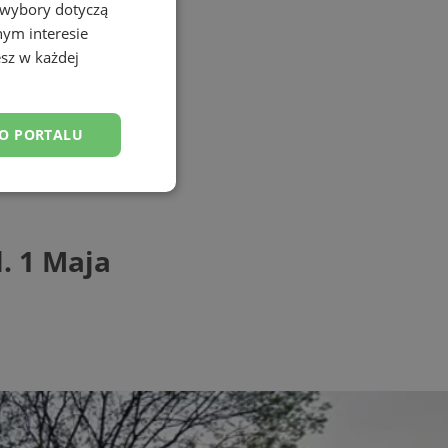
 wybory dotyczą
nym interesie
sz w każdej
DO PORTALU
esklasyfikowane
. 1 Maja
ane
owanie użytkownika i
j.