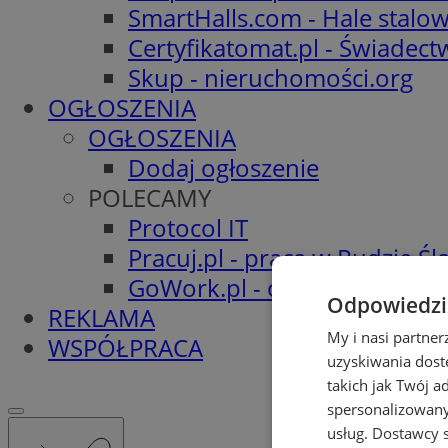
SmartHalls.com - Hale stalo
Certyfikatomat.pl - Świadec
Skup - nieruchomości.org
OGŁOSZENIA
OGŁOSZENIA
Dodaj ogłoszenie
POLECAMY
Protocol IT
Pracuj.pl - praca w Rudzie Ślą
GoWork.pl - oferty pracy
Odpowiedzia
REKLAMA
My i nasi partne
WSPÓŁPRACA
uzyskiwania dost
takich jak Twój a
spersonalizowanyc
usług.
Dostawcy s