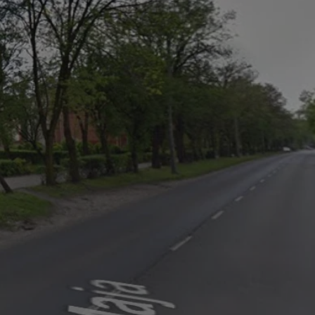
tyfikator sesji.
tyfikator sesji.
tyfikator sesji.
zez usługę Cookie-
eferencji
a pliki cookie. Jest
Cookie-Script.com
o przechowywania
watności dla ich
dane dotyczące
olityki i
ając, że ich
e w przyszłych
 celów
a, zapewniając, że
i, a ich dane są
przez witrynę
sług.