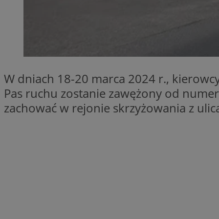
Nazwa
ttwid
.tiktok.c
_clsk
__gads
_clsk
IDE
W dniach 18-20 marca 2024 r., kierowcy
_clck
Pas ruchu zostanie zawężony od numer
VISITOR_INFO1_LIV
zachować w rejonie skrzyżowania z uli
_ga_ES69V3SCKQ
_fbp
__gpi
__Secure-YNID
OAID
YSC