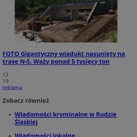
FOTO
Gigantyczny wiadukt nasunięty na
trasę N-S. Waży ponad 5 tysięcy ton
13
19
reklama
Zobacz również
Wiadomości kryminalne w Rudzie
Śląskiej
Wiadomości lokalne