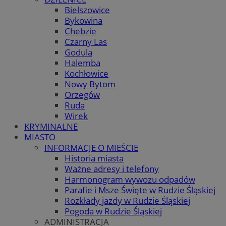
Bielszowice
Bykowina
Chebzie
Czarny Las
Godula
Halemba
Kochłowice
Nowy Bytom
Orzegów
Ruda
Wirek
KRYMINALNE
MIASTO
INFORMACJE O MIEŚCIE
Historia miasta
Ważne adresy i telefony
Harmonogram wywozu odpadów
Parafie i Msze Święte w Rudzie Śląskiej
Rozkłady jazdy w Rudzie Śląskiej
Pogoda w Rudzie Śląskiej
ADMINISTRACJA