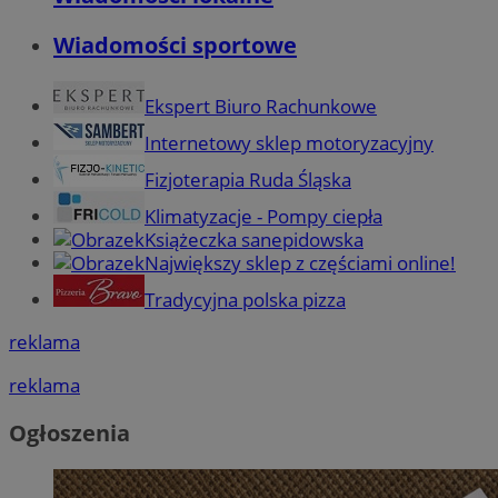
Wiadomości sportowe
Ekspert Biuro Rachunkowe
Internetowy sklep motoryzacyjny
Fizjoterapia Ruda Śląska
Klimatyzacje - Pompy ciepła
Książeczka sanepidowska
Największy sklep z częściami online!
Tradycyjna polska pizza
reklama
reklama
Ogłoszenia