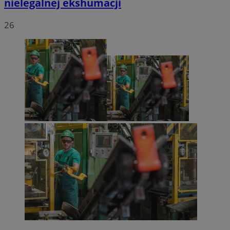
nielegalnej ekshumacji
26