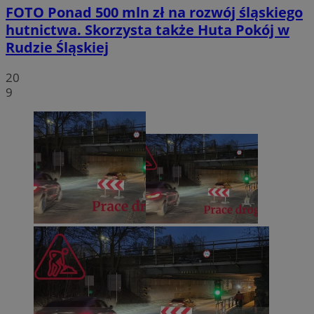
FOTO
Ponad 500 mln zł na rozwój śląskiego
hutnictwa. Skorzysta także Huta Pokój w
Rudzie Śląskiej
20
9