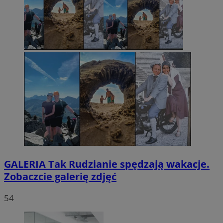
GALERIA
Tak Rudzianie spędzają wakacje.
Zobaczcie galerię zdjęć
54