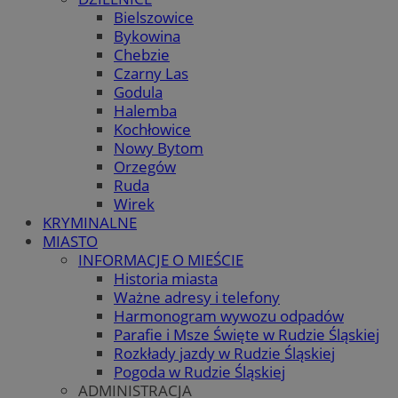
Bielszowice
Bykowina
Chebzie
Czarny Las
Godula
Halemba
Kochłowice
Nowy Bytom
Orzegów
Ruda
Wirek
KRYMINALNE
MIASTO
INFORMACJE O MIEŚCIE
Historia miasta
Ważne adresy i telefony
Harmonogram wywozu odpadów
Parafie i Msze Święte w Rudzie Śląskiej
Rozkłady jazdy w Rudzie Śląskiej
Pogoda w Rudzie Śląskiej
ADMINISTRACJA