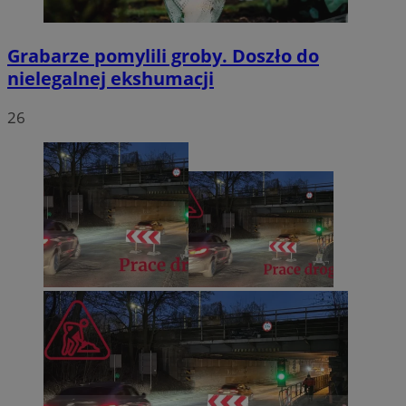
Grabarze pomylili groby. Doszło do
nielegalnej ekshumacji
26