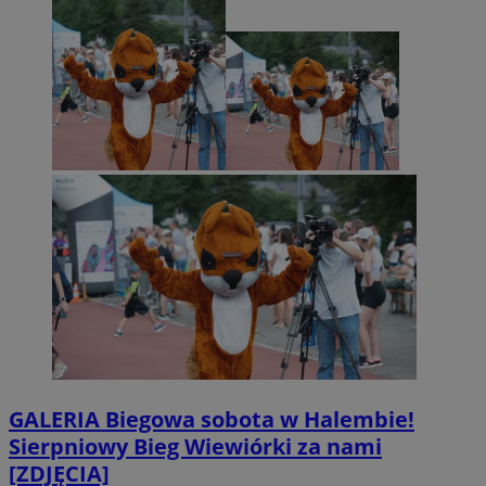
GALERIA
Biegowa sobota w Halembie!
Sierpniowy Bieg Wiewiórki za nami
[ZDJĘCIA]