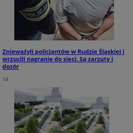
Znieważyli policjantów w Rudzie Śląskiej i
wrzucili nagranie do sieci. Są zarzuty i
dozór
14