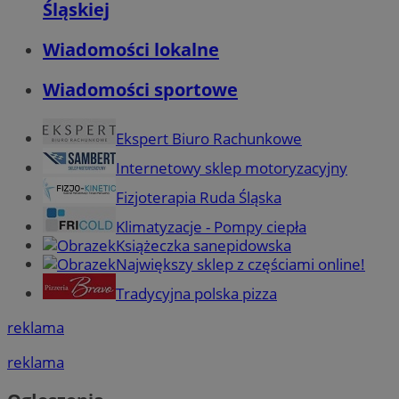
Śląskiej
Wiadomości lokalne
Wiadomości sportowe
Ekspert Biuro Rachunkowe
Internetowy sklep motoryzacyjny
Fizjoterapia Ruda Śląska
Klimatyzacje - Pompy ciepła
Książeczka sanepidowska
Największy sklep z częściami online!
Tradycyjna polska pizza
reklama
reklama