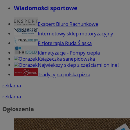
Wiadomości sportowe
Ekspert Biuro Rachunkowe
Internetowy sklep motoryzacyjny
Fizjoterapia Ruda Śląska
Klimatyzacje - Pompy ciepła
Książeczka sanepidowska
Największy sklep z częściami online!
Tradycyjna polska pizza
reklama
reklama
Ogłoszenia