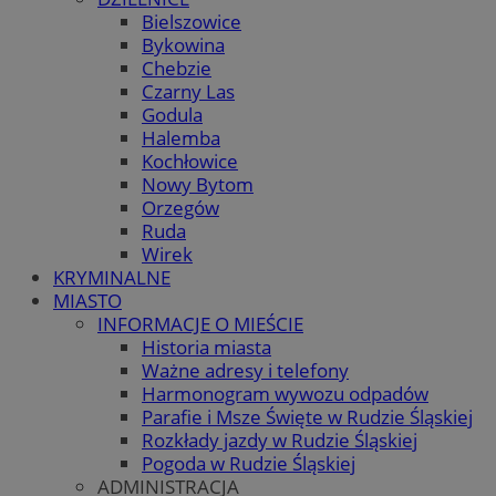
Bielszowice
Bykowina
Chebzie
Czarny Las
Godula
Halemba
Kochłowice
Nowy Bytom
Orzegów
Ruda
Wirek
KRYMINALNE
MIASTO
INFORMACJE O MIEŚCIE
Historia miasta
Ważne adresy i telefony
Harmonogram wywozu odpadów
Parafie i Msze Święte w Rudzie Śląskiej
Rozkłady jazdy w Rudzie Śląskiej
Pogoda w Rudzie Śląskiej
ADMINISTRACJA