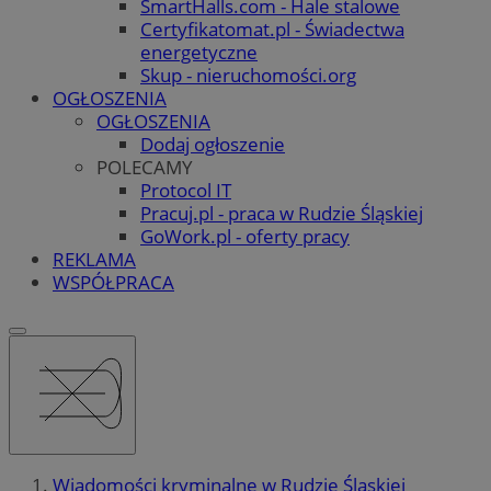
SmartHalls.com - Hale stalowe
Certyfikatomat.pl - Świadectwa
energetyczne
Skup - nieruchomości.org
OGŁOSZENIA
OGŁOSZENIA
Dodaj ogłoszenie
POLECAMY
Protocol IT
Pracuj.pl - praca w Rudzie Śląskiej
GoWork.pl - oferty pracy
REKLAMA
WSPÓŁPRACA
Wiadomości kryminalne w Rudzie Śląskiej