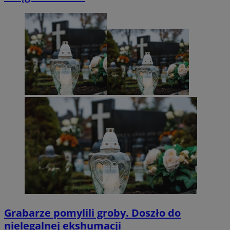
Grabarze pomylili groby. Doszło do
nielegalnej ekshumacji