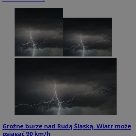
Groźne burze nad Rudą Śląską. Wiatr może
osiągać 90 km/h