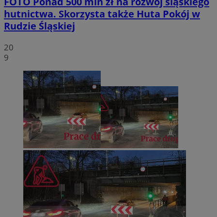
FOTO
Ponad 500 mln zł na rozwój śląskiego
hutnictwa. Skorzysta także Huta Pokój w
Rudzie Śląskiej
20
9