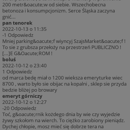
200 metr&oacute;w od siebie. Wszechobecna
betonoza i konsumpcjonizm. Serce Śląska zaczyna
gnić...
pan tenorek
2022-10-13 o 11:35
-1
Odpowiedz
Mniej parking&oacute;f wiyncyj SzajsMarket&oacute;f !
To sie z grubsza przełoży na przestrzeń PUBLICZNO !
[...]E G&Oacute;ROM !
boluś
2022-10-12 o 23:40
1
Odpowiedz
od marca bedę miał o 1200 wieksza emeryturke wiec
8700 , warto było sie obijac na kopalni , sklep sie przyda
bedzie bliżej po browary
emeryt górniczy
2022-10-12 o 12:27
-20
Odpowiedz
Toć, g&oacute;rnik kożdego dnia by wie czy wyjedzie
żywy szkołom na wierch. To ciężko zarobiony pieniądz.
Dychej chłopie, mosz mieć się dobrze tera na