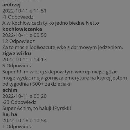
andrzej
2022-10-11 o 11:51
-1
Odpowiedz
A w Kochłowicach tylko jedno biedne Netto
kochlowiczanka
2022-10-11 o 09:59
12
Odpowiedz
Za to macie lod&oacute;wkę z darmowym jedzeniem.
ziga z wirku
2022-10-11 o 14:13
6
Odpowiedz
Super !!! Im wiecej sklepow tym wiecej miejsc gdzie
moge wydac moja gornicza emeryture na ktorej jestem
od tygodnia i 500+ za dzieciaki
achim
2022-10-11 o 09:20
-23
Odpowiedz
Super Achim, to baluj!!!Pyrsk!!!
ha, ha
2022-10-16 o 10:54
1
Odpowiedz