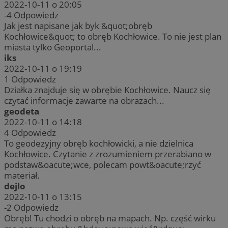
2022-10-11 o 20:05
-4
Odpowiedz
Jak jest napisane jak byk &quot;obręb
Kochłowice&quot; to obręb Kochłowice. To nie jest plan
miasta tylko Geoportal...
iks
2022-10-11 o 19:19
1
Odpowiedz
Działka znajduje się w obrębie Kochłowice. Naucz się
czytać informacje zawarte na obrazach...
geodeta
2022-10-11 o 14:18
4
Odpowiedz
To geodezyjny obręb kochłowicki, a nie dzielnica
Kochłowice. Czytanie z zrozumieniem przerabiano w
podstaw&oacute;wce, polecam powt&oacute;rzyć
materiał.
dejlo
2022-10-11 o 13:15
-2
Odpowiedz
Obręb! Tu chodzi o obręb na mapach. Np. część wirku