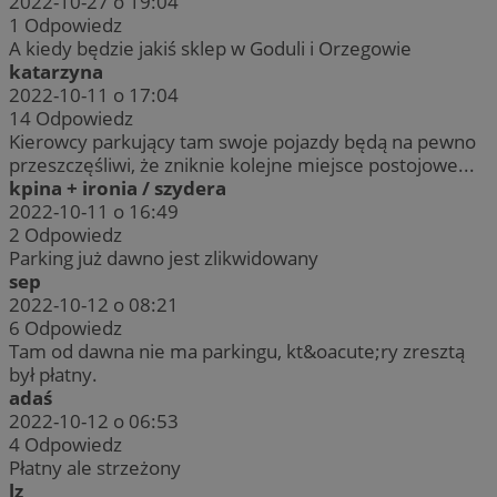
2022-10-27 o 19:04
1
Odpowiedz
A kiedy będzie jakiś sklep w Goduli i Orzegowie
katarzyna
2022-10-11 o 17:04
14
Odpowiedz
Kierowcy parkujący tam swoje pojazdy będą na pewno
przeszczęśliwi, że zniknie kolejne miejsce postojowe...
kpina + ironia / szydera
2022-10-11 o 16:49
2
Odpowiedz
Parking już dawno jest zlikwidowany
sep
2022-10-12 o 08:21
6
Odpowiedz
Tam od dawna nie ma parkingu, kt&oacute;ry zresztą
był płatny.
adaś
2022-10-12 o 06:53
4
Odpowiedz
Płatny ale strzeżony
lz