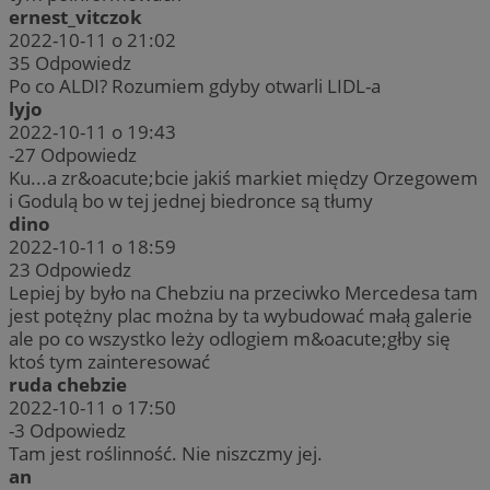
ernest_vitczok
2022-10-11 o 21:02
35
Odpowiedz
Po co ALDI? Rozumiem gdyby otwarli LIDL-a
lyjo
2022-10-11 o 19:43
-27
Odpowiedz
Ku...a zr&oacute;bcie jakiś markiet między Orzegowem
i Godulą bo w tej jednej biedronce są tłumy
dino
2022-10-11 o 18:59
23
Odpowiedz
Lepiej by było na Chebziu na przeciwko Mercedesa tam
jest potężny plac można by ta wybudować małą galerie
ale po co wszystko leży odlogiem m&oacute;głby się
ktoś tym zainteresować
ruda chebzie
2022-10-11 o 17:50
-3
Odpowiedz
Tam jest roślinność. Nie niszczmy jej.
an