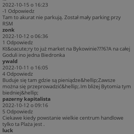
2022-10-15 o 16:23
-1
Odpowiedz
Tam to akurat nie parkują. Został mały parking przy
RSM
zonk
2022-10-12 o 06:36
1
Odpowiedz
Kt&oacute;ry to już market na Bykowinie???6?A na całej
Goduli ino jedna Biedronka
ywald
2022-10-11 o 16:05
4
Odpowiedz
Buduje się tam gdzie są pieniądze&hellip;Zawsze
można się przeprowadzić&hellip;.Im bliżej Bytomia tym
biedniej&hellip;
pazerny kapitalista
2022-10-12 o 09:16
5
Odpowiedz
Ciekawe kiedy powstanie wielkie centrum handlowe
tylko ta Plaża jest .
luck