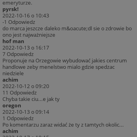
emeryturze.
pyrsk!
2022-10-16 o 10:43
-1
Odpowiedz
do marca jeszcze daleko m&oacute;dl sie o zdrowie bo
ono jest najważniejsze
hof man
2022-10-13 o 16:17
7
Odpowiedz
Proponuje na Orzegowie wybudować jakies centrum
handlowe zeby menelstwo mialo gdzie spedzac
niedziele
achim
2022-10-12 o 09:20
11
Odpowiedz
Chyba takie ciu...e jak ty
oregon
2022-10-13 o 09:14
1
Odpowiedz
Po komentarzu zaraz widać że ty z tamtych okolic...
achim