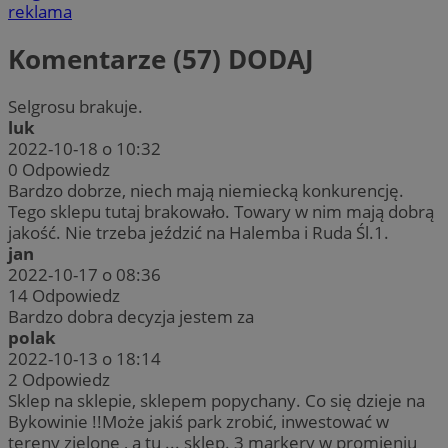
reklama
Komentarze (57)
DODAJ
Selgrosu brakuje.
luk
2022-10-18 o 10:32
0
Odpowiedz
Bardzo dobrze, niech mają niemiecką konkurencję.
Tego sklepu tutaj brakowało. Towary w nim mają dobrą
jakość. Nie trzeba jeździć na Halemba i Ruda Śl.1.
jan
2022-10-17 o 08:36
14
Odpowiedz
Bardzo dobra decyzja jestem za
polak
2022-10-13 o 18:14
2
Odpowiedz
Sklep na sklepie, sklepem popychany. Co się dzieje na
Bykowinie !!Może jakiś park zrobić, inwestować w
tereny zielone , a tu ... sklep. 3 markery w promieniu