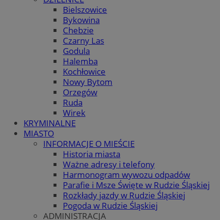
Bielszowice
Bykowina
Chebzie
Czarny Las
Godula
Halemba
Kochłowice
Nowy Bytom
Orzegów
Ruda
Wirek
KRYMINALNE
MIASTO
INFORMACJE O MIEŚCIE
Historia miasta
Ważne adresy i telefony
Harmonogram wywozu odpadów
Parafie i Msze Święte w Rudzie Śląskiej
Rozkłady jazdy w Rudzie Śląskiej
Pogoda w Rudzie Śląskiej
ADMINISTRACJA