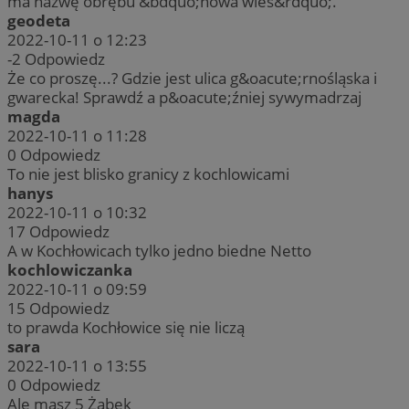
ma nazwę obrębu &bdquo;nowa wieś&rdquo;.
geodeta
2022-10-11 o 12:23
-2
Odpowiedz
Że co proszę...? Gdzie jest ulica g&oacute;rnośląska i
gwarecka! Sprawdź a p&oacute;źniej sywymadrzaj
magda
2022-10-11 o 11:28
0
Odpowiedz
To nie jest blisko granicy z kochlowicami
hanys
2022-10-11 o 10:32
17
Odpowiedz
A w Kochłowicach tylko jedno biedne Netto
kochlowiczanka
2022-10-11 o 09:59
15
Odpowiedz
to prawda Kochłowice się nie liczą
sara
2022-10-11 o 13:55
0
Odpowiedz
Ale masz 5 Żabek