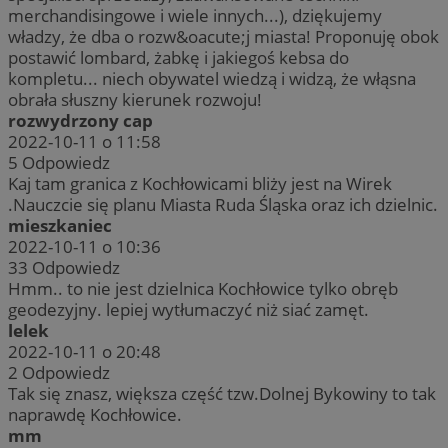
merchandisingowe i wiele innych...), dziękujemy
władzy, że dba o rozw&oacute;j miasta! Proponuję obok
postawić lombard, żabkę i jakiegoś kebsa do
kompletu... niech obywatel wiedzą i widzą, że włąsna
obrała słuszny kierunek rozwoju!
rozwydrzony cap
2022-10-11 o 11:58
5
Odpowiedz
Kaj tam granica z Kochłowicami bliży jest na Wirek
.Nauczcie się planu Miasta Ruda Śląska oraz ich dzielnic.
mieszkaniec
2022-10-11 o 10:36
33
Odpowiedz
Hmm.. to nie jest dzielnica Kochłowice tylko obręb
geodezyjny. lepiej wytłumaczyć niż siać zamęt.
lelek
2022-10-11 o 20:48
2
Odpowiedz
Tak się znasz, większa część tzw.Dolnej Bykowiny to tak
naprawdę Kochłowice.
mm