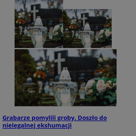
Grabarze pomylili groby. Doszło do
nielegalnej ekshumacji