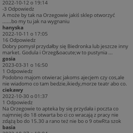
2022-10-12 o 19:14
-3
Odpowiedz
A może by tak na Orzegowie jakiś sklep otworzyć
......bo my tu jak na wygnaniu
hanyska
2022-10-11 o 17:05
16
Odpowiedz
Dobry pomysł przydałby się Biedronka lub jeszcze inny
market. Godula i Orzeg&oacute;w to pustynia ...
gosia
2023-03-31 o 16:50
1
Odpowiedz
Podobno majom otwierac jakoms ajecjem czy cos,ale
nie wiadomo co tam bedzie,ikiedy,morze teatr abo co.
ciekawy
2022-10-30 o 01:37
1
Odpowiedz
Na Orzegowie to apteka by się przydała i poczta co
najmniej do 18 otwarta bo ci co wracają z pracy nie
zdążą bo do 15.30 a rano też nie bo o 9 otwRta szok
basia