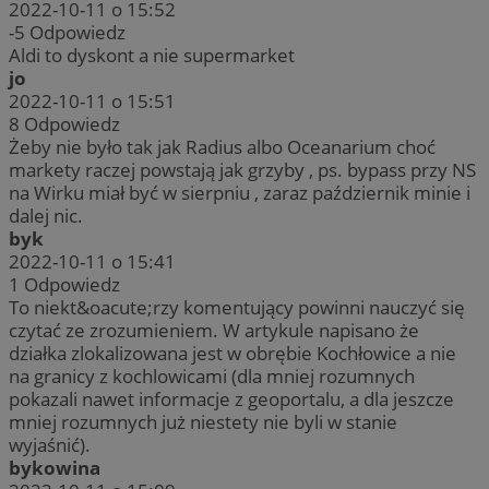
2022-10-11 o 15:52
-5
Odpowiedz
Aldi to dyskont a nie supermarket
jo
2022-10-11 o 15:51
8
Odpowiedz
Żeby nie było tak jak Radius albo Oceanarium choć
markety raczej powstają jak grzyby , ps. bypass przy NS
na Wirku miał być w sierpniu , zaraz październik minie i
dalej nic.
byk
2022-10-11 o 15:41
1
Odpowiedz
To niekt&oacute;rzy komentujący powinni nauczyć się
czytać ze zrozumieniem. W artykule napisano że
działka zlokalizowana jest w obrębie Kochłowice a nie
na granicy z kochlowicami (dla mniej rozumnych
pokazali nawet informacje z geoportalu, a dla jeszcze
mniej rozumnych już niestety nie byli w stanie
wyjaśnić).
bykowina