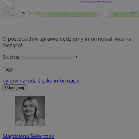
O postępach w sprawie będziemy informowali was na
bieżąco!
Słuchaj
⏵︎
Tagi:
bykowina
ruda śląska informacje
Udostępnij
Magdalena Świerczek