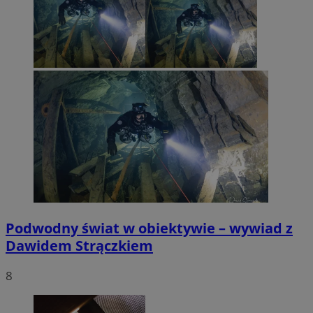
Podwodny świat w obiektywie – wywiad z
Dawidem Strączkiem
8