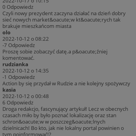
2022-10-17 o 10:15
0
Odpowiedz
Czyli nowy prezydent zaczyna działać na dzień dobry
sieć nowych market&oacute;w kt&oacute;rych tak
brakuje mieszkańcom miasta
olo
2022-10-12 o 08:22
-7
Odpowiedz
Proszę sobie zobaczyć datę.a p&oacute;źniej
komentować.
rudzianka
2022-10-12 o 14:35
-1
Odpowiedz
Action by się przydał w Rudzie a nie kolejny spożywczy
kasia
2022-10-12 o 00:48
6
Odpowiedz
Droga redakcjo, fascynujący artykuł! Lecz w obecnych
czasach miło by było poznać lokalizację oraz stan
schron&oacute;w w poszczeg&oacute;lnych
dzielnicach! Bo kto, jak nie lokalny portal powinien o
tym poinformować!?