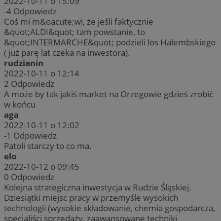
2022-10-11 o 15:09
-4
Odpowiedz
Coś mi m&oacute;wi, że jeśli faktycznie
&quot;ALDI&quot; tam powstanie, to
&quot;INTERMARCHE&quot; podzieli los Halembskiego
( już parę lat czeka na inwestora).
rudzianin
2022-10-11 o 12:14
2
Odpowiedz
A może by tak jakiś market na Orzegowie gdzieś zrobić
w końcu
aga
2022-10-11 o 12:02
-1
Odpowiedz
Patoli starczy to co ma.
elo
2022-10-12 o 09:45
0
Odpowiedz
Kolejna strategiczna inwestycja w Rudzie Śląskiej.
Dziesiątki miejsc pracy w przemyśle wysokich
technologii (wysokie składowanie, chemia gospodarcza,
specjaliści sprzedaży, zaawansowane techniki