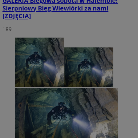
GALERIA
Biegowa sobota w Halembie!
Sierpniowy Bieg Wiewiórki za nami
[ZDJĘCIA]
189