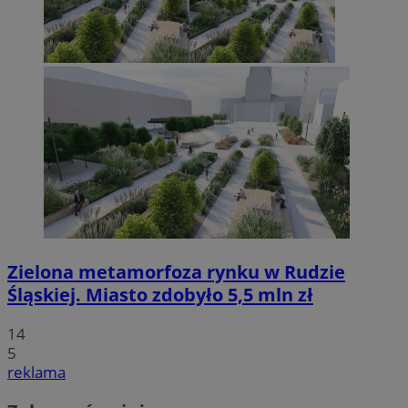
Zielona metamorfoza rynku w Rudzie
Śląskiej. Miasto zdobyło 5,5 mln zł
14
5
reklama