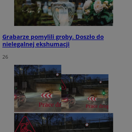
Grabarze pomylili groby. Doszło do
nielegalnej ekshumacji
26