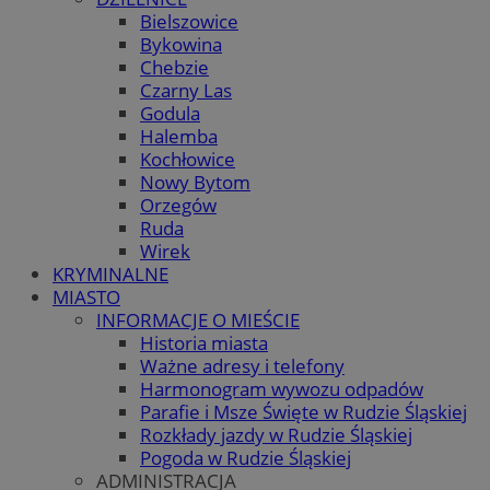
Bielszowice
Bykowina
Chebzie
Czarny Las
Godula
Halemba
Kochłowice
Nowy Bytom
Orzegów
Ruda
Wirek
KRYMINALNE
MIASTO
INFORMACJE O MIEŚCIE
Historia miasta
Ważne adresy i telefony
Harmonogram wywozu odpadów
Parafie i Msze Święte w Rudzie Śląskiej
Rozkłady jazdy w Rudzie Śląskiej
Pogoda w Rudzie Śląskiej
ADMINISTRACJA