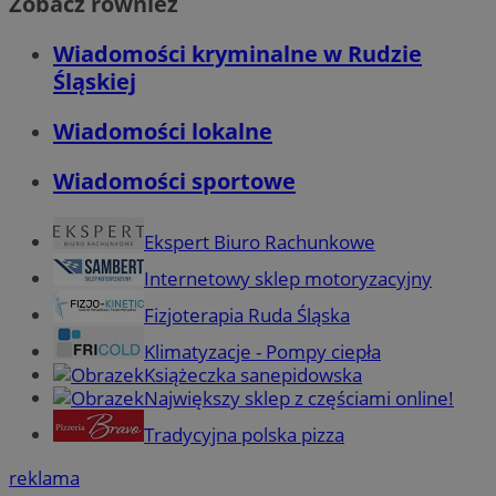
Zobacz również
Wiadomości kryminalne w Rudzie
Śląskiej
Wiadomości lokalne
Wiadomości sportowe
Ekspert Biuro Rachunkowe
Internetowy sklep motoryzacyjny
Fizjoterapia Ruda Śląska
Klimatyzacje - Pompy ciepła
Książeczka sanepidowska
Największy sklep z częściami online!
Tradycyjna polska pizza
reklama