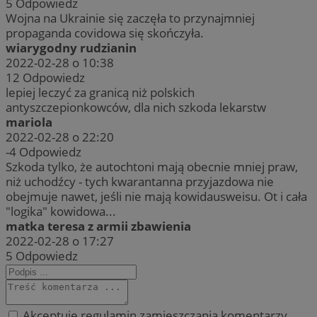
5
Odpowiedz
Wojna na Ukrainie się zaczęła to przynajmniej
propaganda covidowa się skończyła.
wiarygodny rudzianin
2022-02-28 o 10:38
12
Odpowiedz
lepiej leczyć za granicą niż polskich
antyszczepionkowców, dla nich szkoda lekarstw
mariola
2022-02-28 o 22:20
-4
Odpowiedz
Szkoda tylko, że autochtoni mają obecnie mniej praw,
niż uchodźcy - tych kwarantanna przyjazdowa nie
obejmuje nawet, jeśli nie mają kowidausweisu. Ot i cała
"logika" kowidowa...
matka teresa z armii zbawienia
2022-02-28 o 17:27
5
Odpowiedz
Akceptuję regulamin zamieszczania komentarzy