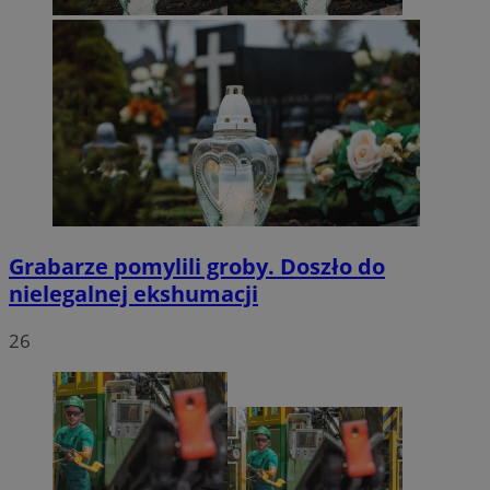
Grabarze pomylili groby. Doszło do
nielegalnej ekshumacji
26