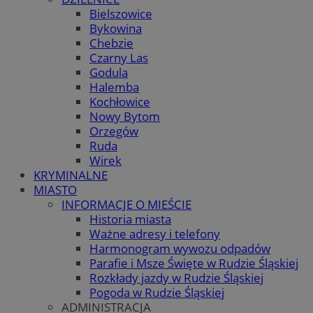
Bielszowice
Bykowina
Chebzie
Czarny Las
Godula
Halemba
Kochłowice
Nowy Bytom
Orzegów
Ruda
Wirek
KRYMINALNE
MIASTO
INFORMACJE O MIEŚCIE
Historia miasta
Ważne adresy i telefony
Harmonogram wywozu odpadów
Parafie i Msze Święte w Rudzie Śląskiej
Rozkłady jazdy w Rudzie Śląskiej
Pogoda w Rudzie Śląskiej
ADMINISTRACJA