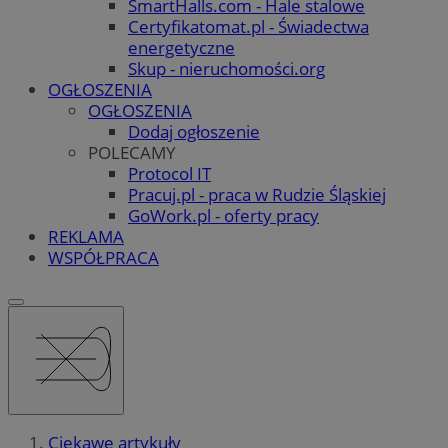
SmartHalls.com - Hale stalowe
Certyfikatomat.pl - Świadectwa
energetyczne
Skup - nieruchomości.org
OGŁOSZENIA
OGŁOSZENIA
Dodaj ogłoszenie
POLECAMY
Protocol IT
Pracuj.pl - praca w Rudzie Śląskiej
GoWork.pl - oferty pracy
REKLAMA
WSPÓŁPRACA
Ciekawe artykuły