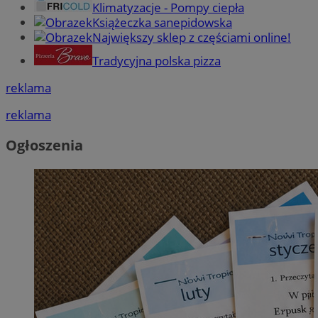
Klimatyzacje - Pompy ciepła
Książeczka sanepidowska
Największy sklep z częściami online!
Tradycyjna polska pizza
reklama
reklama
Ogłoszenia