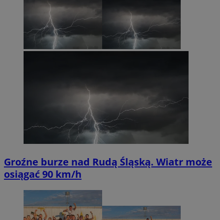
Groźne burze nad Rudą Śląską. Wiatr może
osiągać 90 km/h