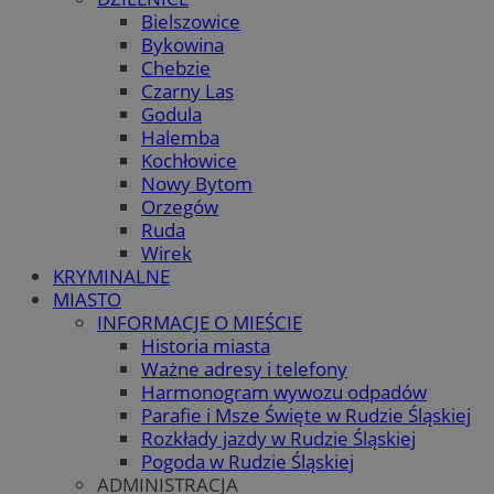
Bielszowice
Bykowina
Chebzie
Czarny Las
Godula
Halemba
Kochłowice
Nowy Bytom
Orzegów
Ruda
Wirek
KRYMINALNE
MIASTO
INFORMACJE O MIEŚCIE
Historia miasta
Ważne adresy i telefony
Harmonogram wywozu odpadów
Parafie i Msze Święte w Rudzie Śląskiej
Rozkłady jazdy w Rudzie Śląskiej
Pogoda w Rudzie Śląskiej
ADMINISTRACJA