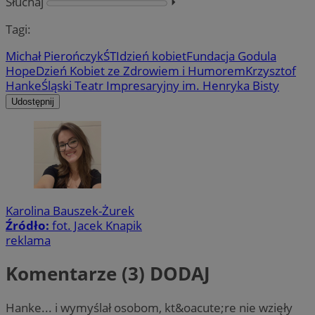
Słuchaj
⏵︎
Tagi:
Michał Pierończyk
ŚTI
dzień kobiet
Fundacja Godula
Hope
Dzień Kobiet ze Zdrowiem i Humorem
Krzysztof
Hanke
Śląski Teatr Impresaryjny im. Henryka Bisty
Udostępnij
Karolina Bauszek-Żurek
Źródło:
fot. Jacek Knapik
reklama
Komentarze (3)
DODAJ
Hanke... i wymyślał osobom, kt&oacute;re nie wzięły