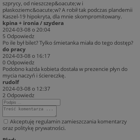
szprycy, od nieszczep&oacute;w i
płaskoziemc&oacute;w? A robił tak podczas plandemii
Kaszel-19 hipokryta, dla mnie skompromitowany.
kpina + ironia / szydera
2024-03-08 o 20:04
5
Odpowiedz
Po ile był bilet? Tylko śmietanka miała do tego dostęp?
do pracy
2024-03-08 o 16:17
0
Odpowiedz
Podobno każda kobieta dostała w prezencie płyn do
mycia naczyń i ściereczkę.
rudolf
2024-03-08 o 12:37
2
Odpowiedz
Akceptuję regulamin zamieszczania komentarzy
oraz politykę prywatności.
Błąd: