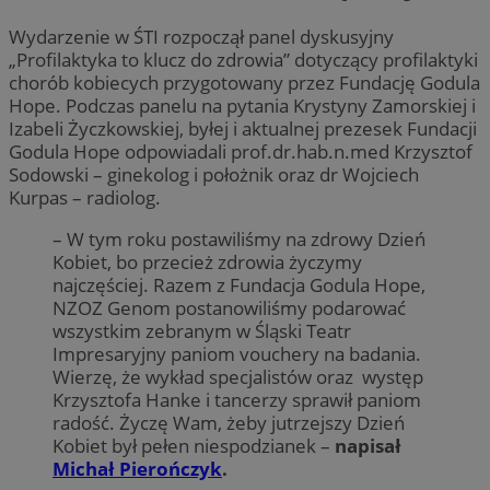
Wydarzenie w ŚTI rozpoczął panel dyskusyjny
„Profilaktyka to klucz do zdrowia” dotyczący profilaktyki
chorób kobiecych przygotowany przez Fundację Godula
Hope. Podczas panelu na pytania Krystyny Zamorskiej i
Izabeli Życzkowskiej, byłej i aktualnej prezesek Fundacji
Godula Hope odpowiadali prof.dr.hab.n.med Krzysztof
Sodowski – ginekolog i położnik oraz dr Wojciech
Kurpas – radiolog.
– W tym roku postawiliśmy na zdrowy Dzień
Kobiet, bo przecież zdrowia życzymy
najczęściej. Razem z Fundacja Godula Hope,
NZOZ Genom postanowiliśmy podarować
wszystkim zebranym w Śląski Teatr
Impresaryjny paniom vouchery na badania.
Wierzę, że wykład specjalistów oraz występ
Krzysztofa Hanke i tancerzy sprawił paniom
radość. Życzę Wam, żeby jutrzejszy Dzień
Kobiet był pełen niespodzianek –
napisał
Michał Pierończyk
.