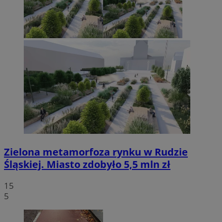
Zielona metamorfoza rynku w Rudzie
Śląskiej. Miasto zdobyło 5,5 mln zł
15
5