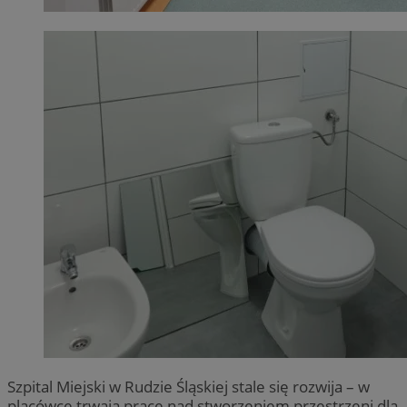
Szpital Miejski w Rudzie Śląskiej stale się rozwija – w
placówce trwają prace nad stworzeniem przestrzeni dla