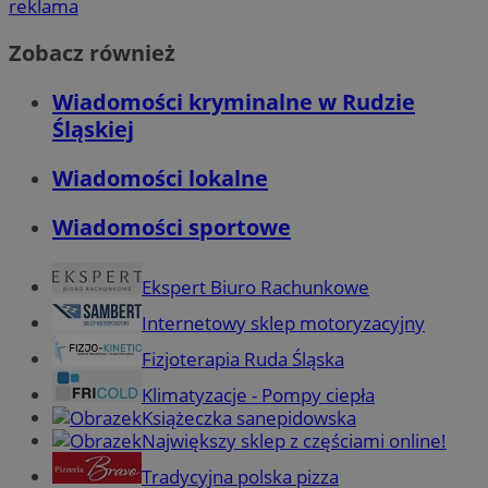
reklama
Zobacz również
Wiadomości kryminalne w Rudzie
Śląskiej
Wiadomości lokalne
Wiadomości sportowe
Ekspert Biuro Rachunkowe
Internetowy sklep motoryzacyjny
Fizjoterapia Ruda Śląska
Klimatyzacje - Pompy ciepła
Książeczka sanepidowska
Największy sklep z częściami online!
Tradycyjna polska pizza