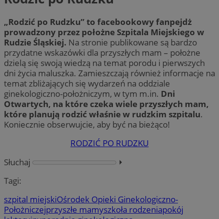
„Rodzić po Rudzku” to facebookowy fanpejdż
prowadzony przez położne Szpitala Miejskiego w
Rudzie Śląskiej.
Na stronie publikowane są bardzo
przydatne wskazówki dla przyszłych mam – położne
dzielą się swoją wiedzą na temat porodu i pierwszych
dni życia maluszka. Zamieszczają również informacje na
temat zbliżających się wydarzeń na oddziale
ginekologiczno-położniczym, w tym m.in.
Dni
Otwartych, na które czeka wiele przyszłych mam,
które planują rodzić właśnie w rudzkim szpitalu
.
Koniecznie obserwujcie, aby być na bieżąco!
RODZIĆ PO RUDZKU
Słuchaj
⏵︎
Tagi:
szpital miejski
Ośrodek Opieki Ginekologiczno-
Położniczej
przyszłe mamy
szkoła rodzenia
pokój