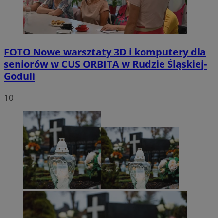
FOTO
Nowe warsztaty 3D i komputery dla
seniorów w CUS ORBITA w Rudzie Śląskiej-
Goduli
10