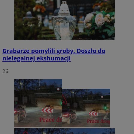
Grabarze pomylili groby. Doszło do
nielegalnej ekshumacji
26