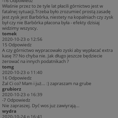
-16
Odpowiedz
Właśnie przez to że tyle lat płacili górnictwo jest w
fatalnej sytuacji.Trzeba było zrozumieć prostą zasadę
jest zysk jest Barbórka, niestety na kopalniach czy zysk
był czy nie Barbórka płacona była - efekty dzisiaj
widzimy wszyscy.
tomek
2020-10-23 o 12:56
15
Odpowiedz
A czy górnictwo wypracowało zyski aby wypłacać extra
kasę ?!? No chyba nie. Jak długo jeszcze będziecie
żerować na innych podatnikach ?
tomg
2020-10-23 o 11:40
16
Odpowiedz
Żal Ci co? Mam i już... :) zapraszam na grube
grubiorz
2020-10-23 o 16:39
-7
Odpowiedz
Nie zapraszej. Dyć wos juz zawiyrają...
wydra
2020-10-24 o 16:41