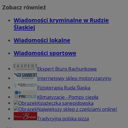
Zobacz również
Wiadomości kryminalne w Rudzie
Śląskiej
Wiadomości lokalne
Wiadomości sportowe
Ekspert Biuro Rachunkowe
Internetowy sklep motoryzacyjny
Fizjoterapia Ruda Śląska
Klimatyzacje - Pompy ciepła
Książeczka sanepidowska
Największy sklep z częściami online!
Tradycyjna polska pizza