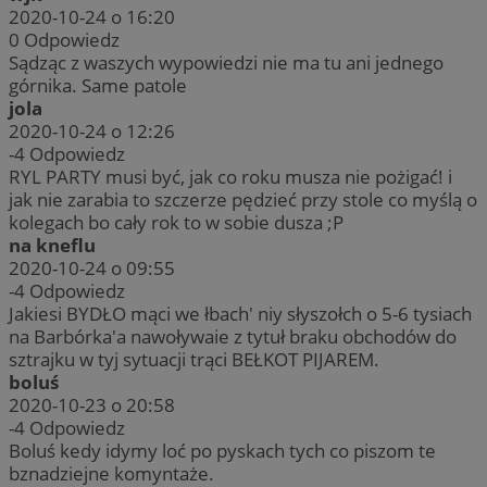
2020-10-24 o 16:20
0
Odpowiedz
Sądząc z waszych wypowiedzi nie ma tu ani jednego
górnika. Same patole
jola
2020-10-24 o 12:26
-4
Odpowiedz
RYL PARTY musi być, jak co roku musza nie pożigać! i
jak nie zarabia to szczerze pędzieć przy stole co myślą o
kolegach bo cały rok to w sobie dusza ;P
na kneflu
2020-10-24 o 09:55
-4
Odpowiedz
Jakiesi BYDŁO mąci we łbach' niy słyszołch o 5-6 tysiach
na Barbórka'a nawoływaie z tytuł braku obchodów do
sztrajku w tyj sytuacji trąci BEŁKOT PIJAREM.
boluś
2020-10-23 o 20:58
-4
Odpowiedz
Boluś kedy idymy loć po pyskach tych co piszom te
bznadziejne komyntaże.