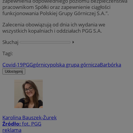
zapewnienia odpowiedniego poziomu bezpieczeństwa
pracownikom Spółki oraz zapewnienie ciągłości
funkcjonowania Polskiej Grupy Górniczej S.A.”.
Zalecenia obowiązują od dnia ich wydania we
wszystkich kopalniach i oddziałach PGG S.A.
Słuchaj
⏵︎
Tagi:
Covid-19
PGG
górnicy
polska grupa górnicza
Barbórka
Udostępnij
Karolina Bauszek-Żurek
Źródło:
fot. PGG
reklama