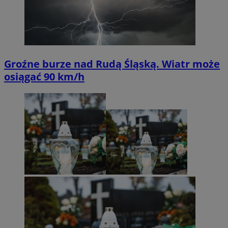
Groźne burze nad Rudą Śląską. Wiatr może
osiągać 90 km/h