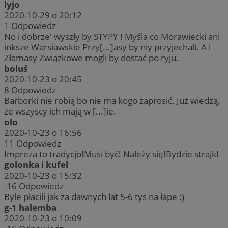
lyjo
2020-10-29 o 20:12
1
Odpowiedz
No i dobrze' wyszły by STYPY ! Myśla co Morawiecki ani
inksze Warsiawskie Przy[...]asy by niy przyjechali. A i
Złamasy Związkowe mogli by dostać po ryju.
boluś
2020-10-23 o 20:45
8
Odpowiedz
Barborki nie robią bo nie ma kogo zaprosić. Już wiedzą,
że wszyscy ich mają w [...]ie.
olo
2020-10-23 o 16:56
11
Odpowiedz
Impreza to tradycjo!Musi być! Należy się!Bydzie strajk!
golonka i kufel
2020-10-23 o 15:32
-16
Odpowiedz
Byle płacili jak za dawnych lat 5-6 tys na łape :)
g-1 halemba
2020-10-23 o 10:09