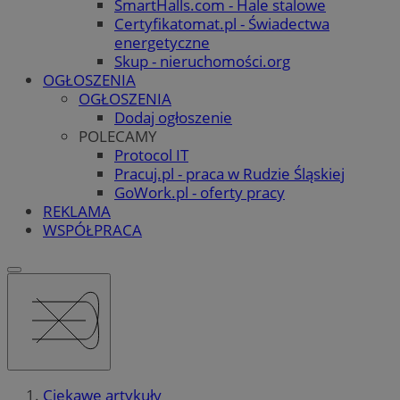
SmartHalls.com - Hale stalowe
Certyfikatomat.pl - Świadectwa
energetyczne
Skup - nieruchomości.org
OGŁOSZENIA
OGŁOSZENIA
Dodaj ogłoszenie
POLECAMY
Protocol IT
Pracuj.pl - praca w Rudzie Śląskiej
GoWork.pl - oferty pracy
REKLAMA
WSPÓŁPRACA
Ciekawe artykuły