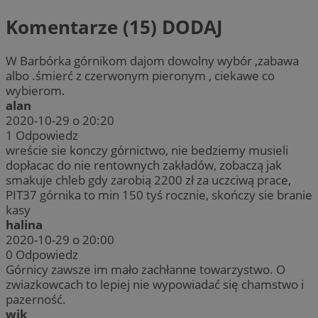
Komentarze (15)
DODAJ
W Barbórka górnikom dajom dowolny wybór ,zabawa
albo .śmierć z czerwonym pieronym , ciekawe co
wybierom.
alan
2020-10-29 o 20:20
1
Odpowiedz
wreście sie konczy górnictwo, nie bedziemy musieli
dopłacac do nie rentownych zakładów, zobaczą jak
smakuje chleb gdy zarobią 2200 zł za uczciwą prace,
PIT37 górnika to min 150 tyś rocznie, skończy sie branie
kasy
halina
2020-10-29 o 20:00
0
Odpowiedz
Górnicy zawsze im mało zachłanne towarzystwo. O
zwiazkowcach to lepiej nie wypowiadać się chamstwo i
pazerność.
wjk