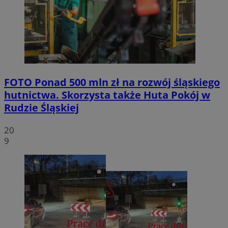
FOTO
Ponad 500 mln zł na rozwój śląskiego
hutnictwa. Skorzysta także Huta Pokój w
Rudzie Śląskiej
20
9