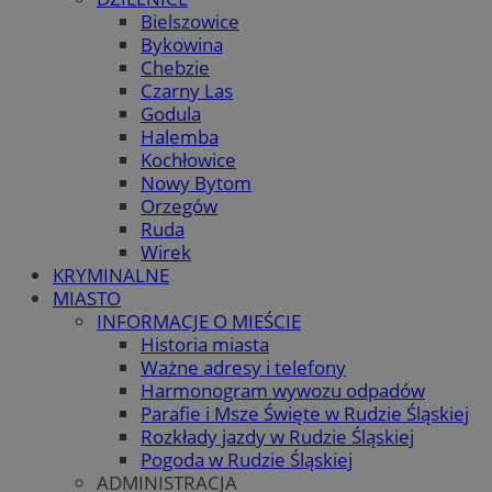
Bielszowice
Bykowina
Chebzie
Czarny Las
Godula
Halemba
Kochłowice
Nowy Bytom
Orzegów
Ruda
Wirek
KRYMINALNE
MIASTO
INFORMACJE O MIEŚCIE
Historia miasta
Ważne adresy i telefony
Harmonogram wywozu odpadów
Parafie i Msze Święte w Rudzie Śląskiej
Rozkłady jazdy w Rudzie Śląskiej
Pogoda w Rudzie Śląskiej
ADMINISTRACJA