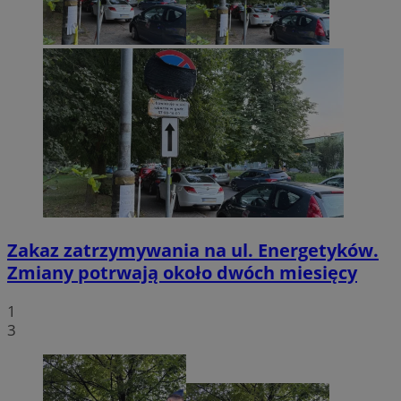
Zakaz zatrzymywania na ul. Energetyków.
Zmiany potrwają około dwóch miesięcy
1
3