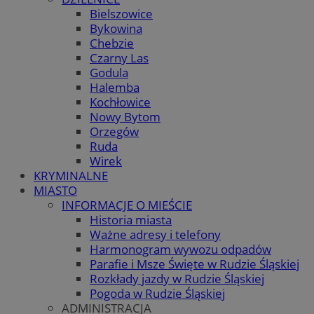
Bielszowice
Bykowina
Chebzie
Czarny Las
Godula
Halemba
Kochłowice
Nowy Bytom
Orzegów
Ruda
Wirek
KRYMINALNE
MIASTO
INFORMACJE O MIEŚCIE
Historia miasta
Ważne adresy i telefony
Harmonogram wywozu odpadów
Parafie i Msze Święte w Rudzie Śląskiej
Rozkłady jazdy w Rudzie Śląskiej
Pogoda w Rudzie Śląskiej
ADMINISTRACJA