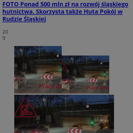
FOTO
Ponad 500 mln zł na rozwój śląskiego
hutnictwa. Skorzysta także Huta Pokój w
Rudzie Śląskiej
20
9