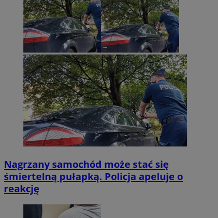
Nagrzany samochód może stać się
śmiertelną pułapką. Policja apeluje o
reakcję