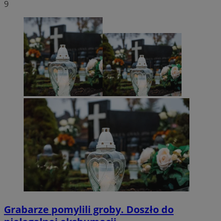
9
Grabarze pomylili groby. Doszło do