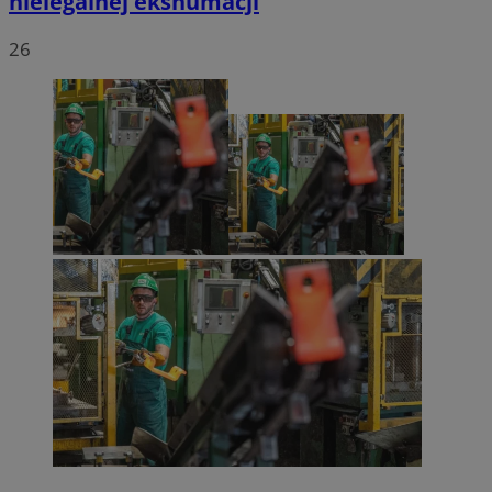
nielegalnej ekshumacji
26