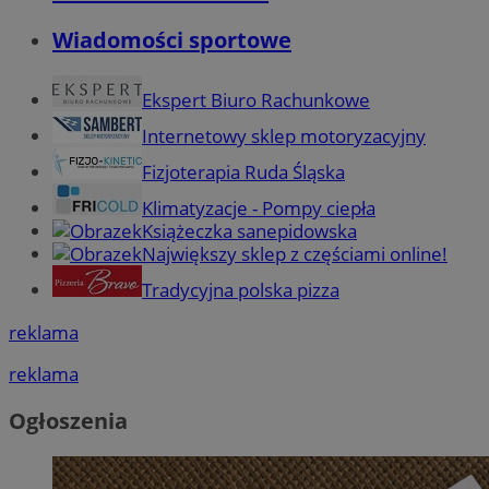
Wiadomości sportowe
Ekspert Biuro Rachunkowe
Internetowy sklep motoryzacyjny
Fizjoterapia Ruda Śląska
Klimatyzacje - Pompy ciepła
Książeczka sanepidowska
Największy sklep z częściami online!
Tradycyjna polska pizza
reklama
reklama
Ogłoszenia