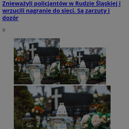
Znieważyli policjantów w Rudzie Śląskiej i
wrzucili nagranie do sieci. Są zarzuty i
dozór
9