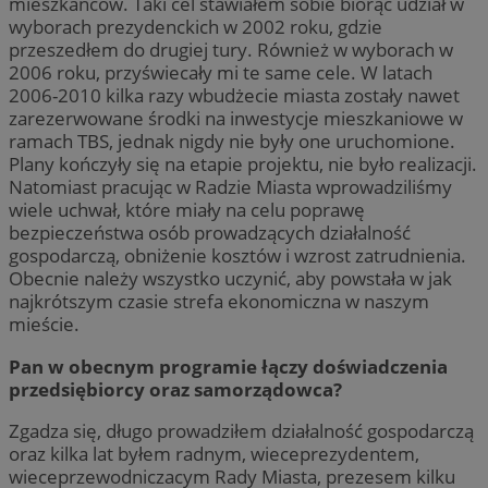
mieszkańców. Taki cel stawiałem sobie biorąc udział w
wyborach prezydenckich w 2002 roku, gdzie
przeszedłem do drugiej tury. Również w wyborach w
2006 roku, przyświecały mi te same cele. W latach
2006-2010 kilka razy wbudżecie miasta zostały nawet
zarezerwowane środki na inwestycje mieszkaniowe w
ramach TBS, jednak nigdy nie były one uruchomione.
Plany kończyły się na etapie projektu, nie było realizacji.
Natomiast pracując w Radzie Miasta wprowadziliśmy
wiele uchwał, które miały na celu poprawę
bezpieczeństwa osób prowadzących działalność
gospodarczą, obniżenie kosztów i wzrost zatrudnienia.
Obecnie należy wszystko uczynić, aby powstała w jak
najkrótszym czasie strefa ekonomiczna w naszym
mieście.
Pan w obecnym programie łączy doświadczenia
przedsiębiorcy oraz samorządowca?
Zgadza się, długo prowadziłem działalność gospodarczą
oraz kilka lat byłem radnym, wieceprezydentem,
wieceprzewodniczacym Rady Miasta, prezesem kilku