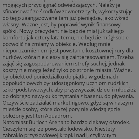
mogących przyciągnąć odwiedzających. Należy je
sfinansować ze środków zewnętrznych, wykorzystując
do tego zaangażowane tam już pieniądze, jako wkład
własny. Ważne jest, by poprawić wynik finansowy
spółki. Nowy prezydent nie będzie miał już takiego
komfortu jak cztery lata temu, nie będzie mógł sobie
pozwolić na zmiany w obiekcie. Według mnie
nieporozumieniem jest powstanie kosztownej rury dla
nurków, która nie cieszy się zainteresowaniem. Trzeba
zająć się zagospodarowaniem strefy suchej, jednak
koszty nie mogą leżeć tylko po stronie miasta. Ważne,
by obiekt od poniedziałku do piątku w godzinach
dopołudniowych był udostępniony uczniom rudzkich
szkół podstawowych, aby przyzwyczaić dzieci i młodzież
do dobrego nawyku korzystania z basenu, do pływania.
Oczywiście zadziałać marketingowo, gdyż są w naszym
mieście osoby, które do tej pory nie wiedzą gdzie
położony jest ten Aquadrom.
Natomiast Burloch Arena to bardzo ciekawy ośrodek.
Cieszyłem się, że powstało lodowisko. Niestety
zabrakło przysłowiowej kropki nad i, czyli w tym