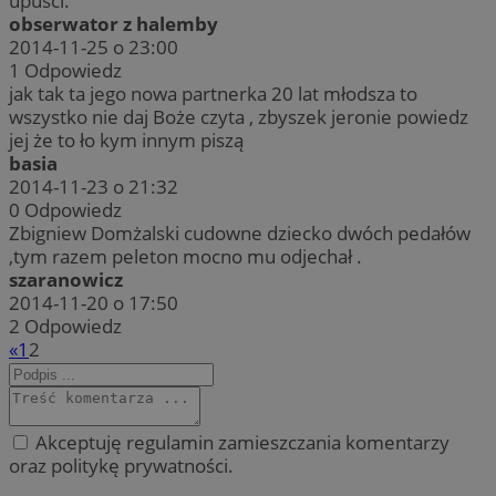
upuści.
obserwator z halemby
2014-11-25 o 23:00
1
Odpowiedz
jak tak ta jego nowa partnerka 20 lat młodsza to
wszystko nie daj Boże czyta , zbyszek jeronie powiedz
jej że to ło kym innym piszą
basia
2014-11-23 o 21:32
0
Odpowiedz
Zbigniew Domżalski cudowne dziecko dwóch pedałów
,tym razem peleton mocno mu odjechał .
szaranowicz
2014-11-20 o 17:50
2
Odpowiedz
«
1
2
Akceptuję regulamin zamieszczania komentarzy
oraz politykę prywatności.