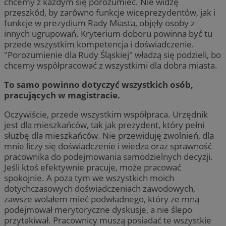
chcemy z każdym się porozumieć. Nie widzę
przeszkód, by zarówno funkcje wiceprezydentów, jak i
funkcje w prezydium Rady Miasta, objęły osoby z
innych ugrupowań. Kryterium doboru powinna być tu
przede wszystkim kompetencja i doświadczenie.
"Porozumienie dla Rudy Śląskiej" władzą się podzieli, bo
chcemy współpracować z wszystkimi dla dobra miasta.
To samo powinno dotyczyć wszystkich osób,
pracujących w magistracie.
Oczywiście, przede wszystkim współpraca. Urzędnik
jest dla mieszkańców, tak jak prezydent, który pełni
służbę dla mieszkańców. Nie przewiduję zwolnień, dla
mnie liczy się doświadczenie i wiedza oraz sprawność
pracownika do podejmowania samodzielnych decyzji.
Jeśli ktoś efektywnie pracuje, może pracować
spokojnie. A poza tym we wszystkich moich
dotychczasowych doświadczeniach zawodowych,
zawsze wolałem mieć podwładnego, który ze mną
podejmował merytoryczne dyskusje, a nie ślepo
przytakiwał. Pracownicy muszą posiadać te wszystkie