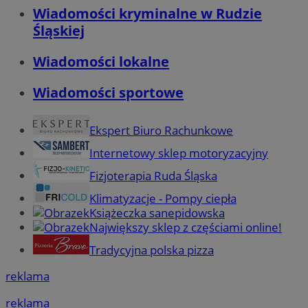
Wiadomości kryminalne w Rudzie
Śląskiej
Wiadomości lokalne
Wiadomości sportowe
Ekspert Biuro Rachunkowe
Internetowy sklep motoryzacyjny
Fizjoterapia Ruda Śląska
Klimatyzacje - Pompy ciepła
Książeczka sanepidowska
Największy sklep z częściami online!
Tradycyjna polska pizza
reklama
reklama