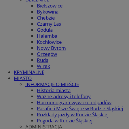
Bielszowice
Bykowina
Chebzie
Czarny Las
Godula
Halemba
Kochłowice
Nowy Bytom
Orzegów
Ruda
Wirek
KRYMINALNE
MIASTO
INFORMACJE O MIEŚCIE
Historia miasta
Ważne adresy i telefony
Harmonogram wywozu odpadów
Parafie i Msze Święte w Rudzie Śląskiej
Rozkłady jazdy w Rudzie Śląskiej
Pogoda w Rudzie Śląskiej
ADMINISTRACJA