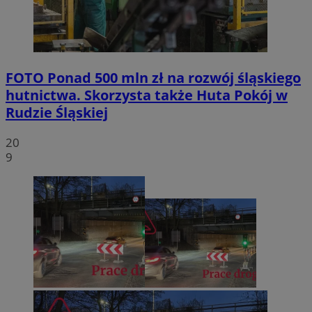
FOTO
Ponad 500 mln zł na rozwój śląskiego
hutnictwa. Skorzysta także Huta Pokój w
Rudzie Śląskiej
20
9