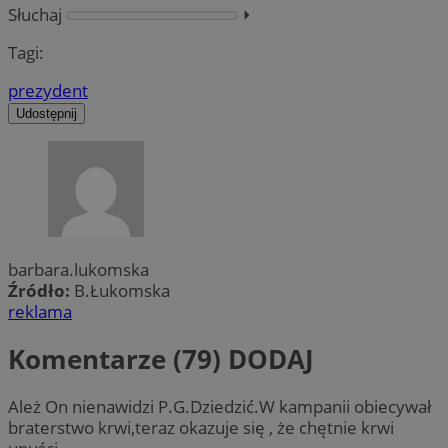
Słuchaj
⏵︎
Tagi:
prezydent
Udostępnij
barbara.lukomska
Źródło:
B.Łukomska
reklama
Komentarze (79)
DODAJ
Ależ On nienawidzi P.G.Dziedzić.W kampanii obiecywał
braterstwo krwi,teraz okazuje się , że chętnie krwi