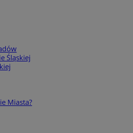
adów
e Śląskiej
kiej
ie Miasta?