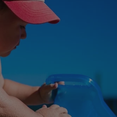
tyfikator sesji.
tyfikator sesji.
tyfikator sesji.
 celów
a, zapewniając, że
i, a ich dane są
przez witrynę
sług.
iania ludzi i botów.
ernetowej, ponieważ
aportów na temat
towej.
iania ludzi i botów.
ernetowej, ponieważ
aportów na temat
towej.
o przechowywania
watności dla ich
dane dotyczące
olityki i
ając, że ich
e w przyszłych
zez usługę Cookie-