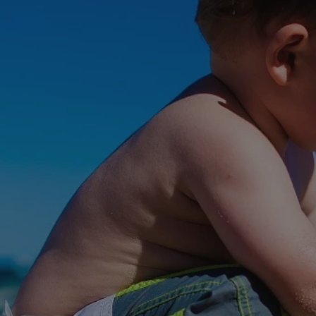
rudaslaska.com.pl
1 rok
Ten plik cookie przechowuje iden
rudaslaska.com.pl
1 rok
Ten plik cookie przechowuje iden
rudaslaska.com.pl
1 rok
Ten plik cookie przechowuje iden
.tiktok.com
1 tydzień 3 dni
Ten plik cookie jest używany do
uwierzytelniania i bezpieczeństw
użytkownicy pozostają zalogowan
zabezpieczone, jak poruszać się 
internetową lub interakcji z jej u
30 minut
Ten plik cookie służy do rozróżn
Cloudflare Inc.
Jest to korzystne dla strony int
.x.com
umożliwia tworzenie ważnych r
korzystania z jej witryny interne
29 minut 59
Ten plik cookie służy do rozróżn
Cloudflare Inc.
sekund
Jest to korzystne dla strony int
.twitter.com
umożliwia tworzenie ważnych r
korzystania z jej witryny interne
Polityce prywatności Google
METADATA
5 miesięcy 4
Ten plik cookie jest używany d
YouTube
tygodnie
zgody użytkownika i wyboru pry
.youtube.com
interakcji z witryną. Rejestruje 
zgody odwiedzającego na różne p
ustawienia prywatności, zapewni
preferencje zostaną uhonorowan
sesjach.
nt
4 tygodnie 2 dni
Ten plik cookie jest używany pr
CookieScript