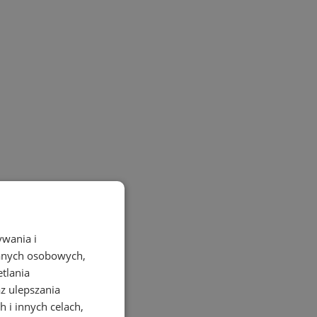
ywania i
danych osobowych,
etlania
az ulepszania
 i innych celach,