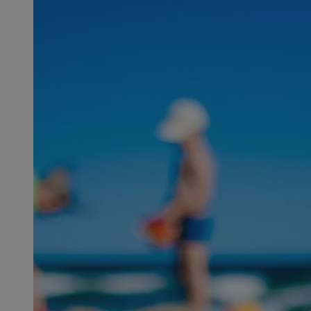
SessID
QeSessID
MvSessID
msToken
__cf_bm
__cf_bm
VISITOR_PRIVACY_
CookieScriptConse