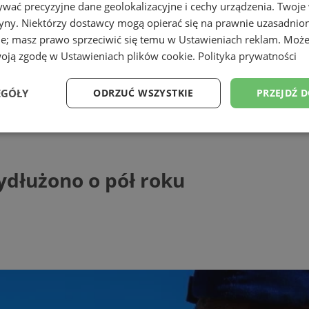
wać precyzyjne dane geolokalizacyjne i cechy urządzenia. Twoje
tryny. Niektórzy dostawcy mogą opierać się na prawnie uzasadnio
ie; masz prawo sprzeciwić się temu w
Ustawieniach reklam
. Może
woją zgodę w
Ustawieniach plików cookie
.
Polityka prywatności
EGÓŁY
ODRZUĆ WSZYSTKIE
PRZEJDŹ 
żono o pół roku
Wydajność
Targetowanie
Funkcjonalność
Ni
ydłużono o pół roku
ezbędne
Wydajność
Targetowanie
Funkcjonalność
Niesklasyfikow
ie umożliwiają korzystanie z podstawowych funkcji strony internetowej, takich jak log
Bez niezbędnych plików cookie nie można prawidłowo korzystać ze strony internetowe
Provider
/
Okres
Opis
Domena
przechowywania