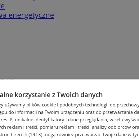
we
twa energetyczne
skiej
lne korzystanie z Twoich danych
rzy używamy plików cookie i podobnych technologii do przechow
ępu do informacji na Twoim urządzeniu oraz do przetwarzania 
dres IP, unikalne identyfikatory i dane przeglądania, w celu wyświ
h reklam i treści, pomiaru reklam i treści, analizy odbiorców or
tron trzecich (1913)
mogą również przetwarzać Twoje dane w tych