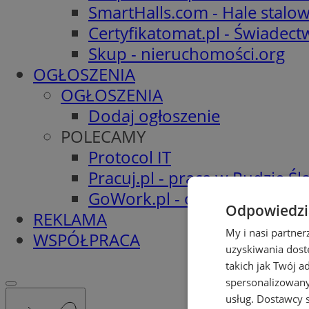
SmartHalls.com - Hale stalo
Certyfikatomat.pl - Świadec
Skup - nieruchomości.org
OGŁOSZENIA
OGŁOSZENIA
Dodaj ogłoszenie
POLECAMY
Protocol IT
Pracuj.pl - praca w Rudzie Ślą
GoWork.pl - oferty pracy
Odpowiedzia
REKLAMA
My i nasi partne
WSPÓŁPRACA
uzyskiwania dost
takich jak Twój a
spersonalizowanyc
usług.
Dostawcy s