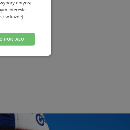
 wybory dotyczą
nym interesie
sz w każdej
DO PORTALU
esklasyfikowane
ane
owanie użytkownika i
j.