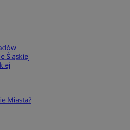
adów
e Śląskiej
kiej
ie Miasta?