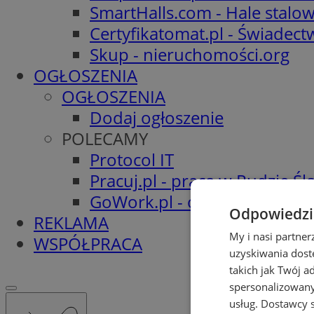
SmartHalls.com - Hale stalo
Certyfikatomat.pl - Świadec
Skup - nieruchomości.org
OGŁOSZENIA
OGŁOSZENIA
Dodaj ogłoszenie
POLECAMY
Protocol IT
Pracuj.pl - praca w Rudzie Ślą
GoWork.pl - oferty pracy
Odpowiedzia
REKLAMA
My i nasi partne
WSPÓŁPRACA
uzyskiwania dost
takich jak Twój a
spersonalizowanyc
usług.
Dostawcy s