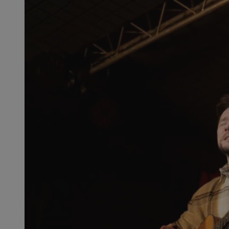
SessID
QeSessID
MvSessID
CookieScriptConse
VISITOR_PRIVACY_
msToken
Provider
Nazwa
Domena
Nazwa