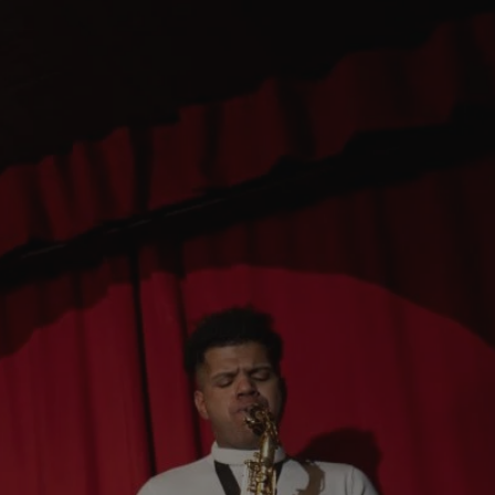
tyfikator sesji.
tyfikator sesji.
tyfikator sesji.
zez usługę Cookie-
eferencji
a pliki cookie. Jest
Cookie-Script.com
o przechowywania
watności dla ich
dane dotyczące
olityki i
ając, że ich
e w przyszłych
 celów
a, zapewniając, że
i, a ich dane są
przez witrynę
sług.