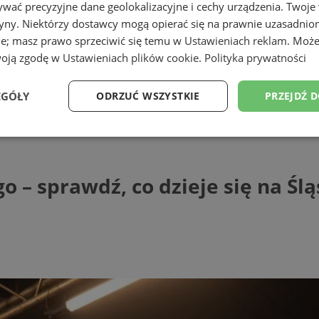
wać precyzyjne dane geolokalizacyjne i cechy urządzenia. Twoje
tryny. Niektórzy dostawcy mogą opierać się na prawnie uzasadnio
ie; masz prawo sprzeciwić się temu w
Ustawieniach reklam
. Może
woją zgodę w
Ustawieniach plików cookie
.
Polityka prywatności
EGÓŁY
ODRZUĆ WSZYSTKIE
PRZEJDŹ 
prawdź, co dzieje się na Śląsku! [07.02-1
Wydajność
Targetowanie
Funkcjonalność
Ni
 – sprawdź, co dzieje się na Śląs
ezbędne
Wydajność
Targetowanie
Funkcjonalność
Niesklasyfikow
ie umożliwiają korzystanie z podstawowych funkcji strony internetowej, takich jak log
Bez niezbędnych plików cookie nie można prawidłowo korzystać ze strony internetowe
Provider
/
Okres
Opis
Domena
przechowywania