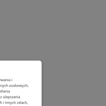
ywania i
danych osobowych,
etlania
az ulepszania
 i innych celach,