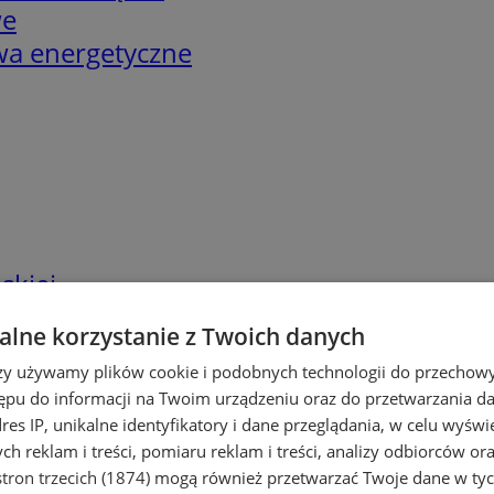
we
twa energetyczne
skiej
lne korzystanie z Twoich danych
rzy używamy plików cookie i podobnych technologii do przechow
ępu do informacji na Twoim urządzeniu oraz do przetwarzania 
dres IP, unikalne identyfikatory i dane przeglądania, w celu wyświ
h reklam i treści, pomiaru reklam i treści, analizy odbiorców or
tron trzecich (1874)
mogą również przetwarzać Twoje dane w tych