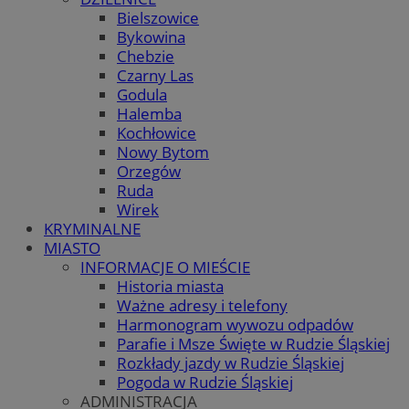
Bielszowice
Bykowina
Chebzie
Czarny Las
Godula
Halemba
Kochłowice
Nowy Bytom
Orzegów
Ruda
Wirek
KRYMINALNE
MIASTO
INFORMACJE O MIEŚCIE
Historia miasta
Ważne adresy i telefony
Harmonogram wywozu odpadów
Parafie i Msze Święte w Rudzie Śląskiej
Rozkłady jazdy w Rudzie Śląskiej
Pogoda w Rudzie Śląskiej
ADMINISTRACJA