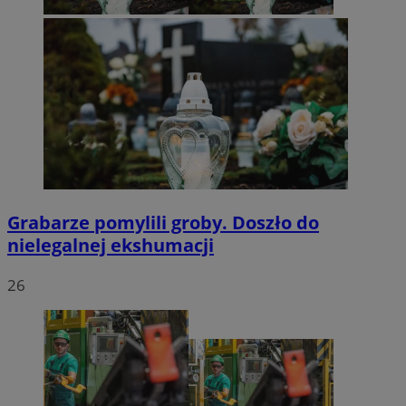
Grabarze pomylili groby. Doszło do
nielegalnej ekshumacji
26