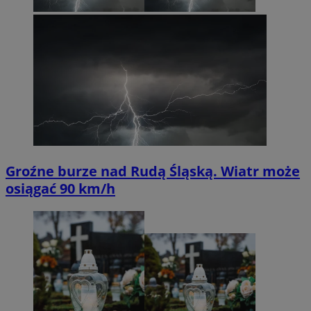
Groźne burze nad Rudą Śląską. Wiatr może
osiągać 90 km/h