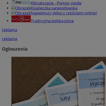
Klimatyzacje - Pompy ciepła
Książeczka sanepidowska
Największy sklep z częściami online!
Tradycyjna polska pizza
reklama
reklama
Ogłoszenia