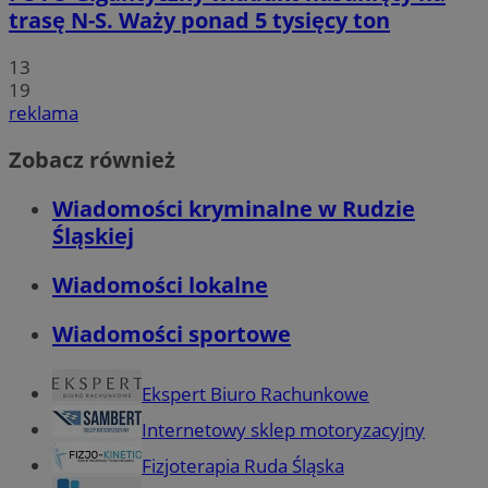
trasę N-S. Waży ponad 5 tysięcy ton
13
19
reklama
Zobacz również
Wiadomości kryminalne w Rudzie
Śląskiej
Wiadomości lokalne
Wiadomości sportowe
Ekspert Biuro Rachunkowe
Internetowy sklep motoryzacyjny
Fizjoterapia Ruda Śląska