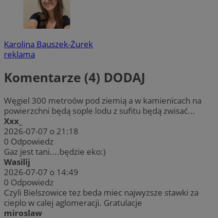
Karolina Bauszek-Żurek
reklama
Komentarze (4)
DODAJ
Węgiel 300 metroów pod ziemią a w kamienicach na
powierzchni będą sople lodu z sufitu będą zwisać...
Xxx_
2026-07-07 o 21:18
0
Odpowiedz
Gaz jest tani....będzie eko:)
Wasilij
2026-07-07 o 14:49
0
Odpowiedz
Czyli Bielszowice tez beda miec najwyzsze stawki za
cieplo w calej aglomeracji. Gratulacje
miroslaw