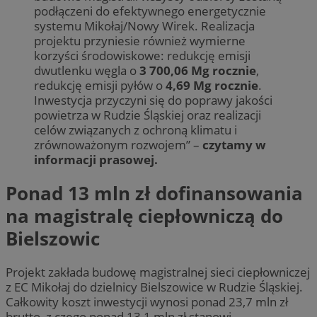
podłączeni do efektywnego energetycznie
systemu Mikołaj/Nowy Wirek. Realizacja
projektu przyniesie również wymierne
korzyści środowiskowe: redukcję emisji
dwutlenku węgla o
3 700,06 Mg rocznie
,
redukcję emisji pyłów o
4,69 Mg rocznie
.
Inwestycja przyczyni się do poprawy jakości
powietrza w Rudzie Śląskiej oraz realizacji
celów związanych z ochroną klimatu i
zrównoważonym rozwojem” –
czytamy w
informacji prasowej.
Ponad 13 mln zł dofinansowania
na magistralę ciepłowniczą do
Bielszowic
Projekt zakłada budowę magistralnej sieci ciepłowniczej
z EC Mikołaj do dzielnicy Bielszowice w Rudzie Śląskiej.
Całkowity koszt inwestycji wynosi ponad 23,7 mln zł
brutto, z czego ponad 13,1 mln zł stanowi