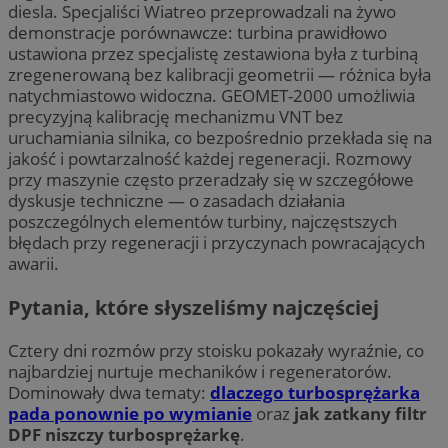
diesla. Specjaliści Wiatreo przeprowadzali na żywo
demonstracje porównawcze: turbina prawidłowo
ustawiona przez specjalistę zestawiona była z turbiną
zregenerowaną bez kalibracji geometrii — różnica była
natychmiastowo widoczna. GEOMET-2000 umożliwia
precyzyjną kalibrację mechanizmu VNT bez
uruchamiania silnika, co bezpośrednio przekłada się na
jakość i powtarzalność każdej regeneracji. Rozmowy
przy maszynie często przeradzały się w szczegółowe
dyskusje techniczne — o zasadach działania
poszczególnych elementów turbiny, najczęstszych
błędach przy regeneracji i przyczynach powracających
awarii.
Pytania, które słyszeliśmy najczęściej
Cztery dni rozmów przy stoisku pokazały wyraźnie, co
najbardziej nurtuje mechaników i regeneratorów.
Dominowały dwa tematy:
dlaczego turbosprężarka
pada ponownie po wymianie
oraz
jak zatkany filtr
DPF niszczy turbosprężarkę
.