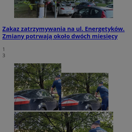
Zakaz zatrzymywania na ul. Energetyków.
Zmiany potrwają około dwóch miesięcy
1
3