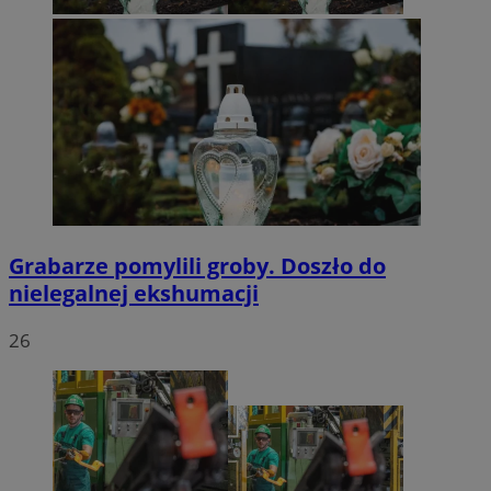
Grabarze pomylili groby. Doszło do
nielegalnej ekshumacji
26