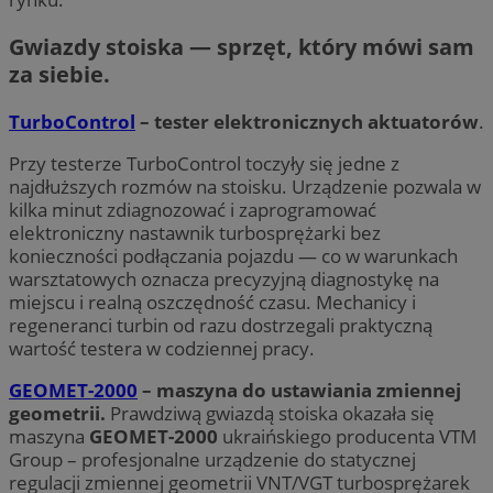
Gwiazdy stoiska — sprzęt, który mówi sam
za siebie.
TurboControl
–
tester elektronicznych aktuatorów
.
Przy testerze TurboControl toczyły się jedne z
najdłuższych rozmów na stoisku. Urządzenie pozwala w
kilka minut zdiagnozować i zaprogramować
elektroniczny nastawnik turbosprężarki bez
konieczności podłączania pojazdu — co w warunkach
warsztatowych oznacza precyzyjną diagnostykę na
miejscu i realną oszczędność czasu. Mechanicy i
regeneranci turbin od razu dostrzegali praktyczną
wartość testera w codziennej pracy.
GEOMET-2000
– maszyna do ustawiania zmiennej
geometrii.
Prawdziwą gwiazdą stoiska okazała się
maszyna
GEOMET-2000
ukraińskiego producenta VTM
Group – profesjonalne urządzenie do statycznej
regulacji zmiennej geometrii VNT/VGT turbosprężarek