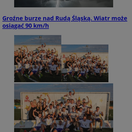
Groźne burze nad Rudą Śląską. Wiatr może
osiągać 90 km/h