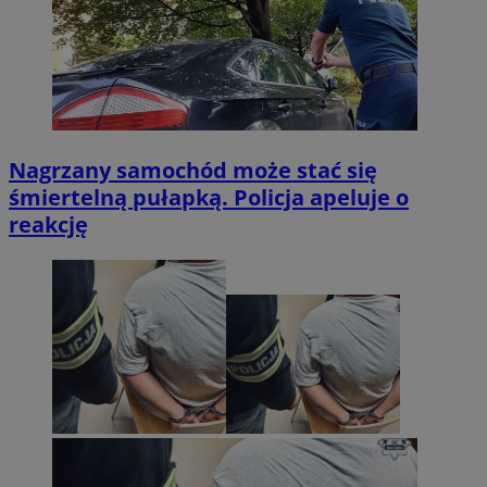
Nagrzany samochód może stać się
śmiertelną pułapką. Policja apeluje o
reakcję