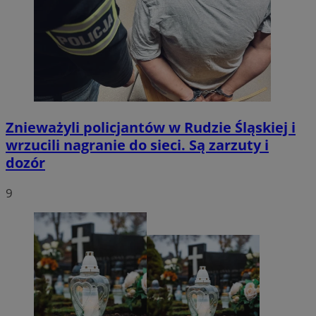
Znieważyli policjantów w Rudzie Śląskiej i
wrzucili nagranie do sieci. Są zarzuty i
dozór
9