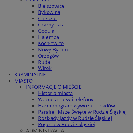
Bielszowice
Bykowina
Chebzie
Czarny Las
Godula
Halemba
Kochłowice
Nowy Bytom
Orzegów
Ruda
Wirek
KRYMINALNE
MIASTO
INFORMACJE O MIEŚCIE
Historia miasta
Ważne adresy i telefony
Harmonogram wywozu odpadów
Parafie i Msze Święte w Rudzie Śląskiej
Rozkłady jazdy w Rudzie Śląskiej
Pogoda w Rudzie Śląskiej
ADMINISTRACJA