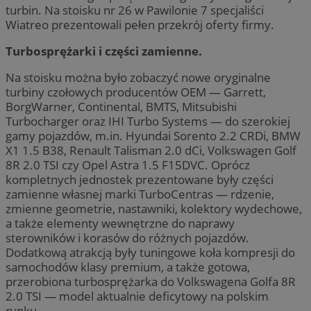
turbin. Na stoisku nr 26 w Pawilonie 7 specjaliści
Wiatreo prezentowali pełen przekrój oferty firmy.
Turbosprężarki i części zamienne.
Na stoisku można było zobaczyć nowe oryginalne
turbiny czołowych producentów OEM — Garrett,
BorgWarner, Continental, BMTS, Mitsubishi
Turbocharger oraz IHI Turbo Systems — do szerokiej
gamy pojazdów, m.in. Hyundai Sorento 2.2 CRDi, BMW
X1 1.5 B38, Renault Talisman 2.0 dCi, Volkswagen Golf
8R 2.0 TSI czy Opel Astra 1.5 F15DVC. Oprócz
kompletnych jednostek prezentowane były części
zamienne własnej marki TurboCentras — rdzenie,
zmienne geometrie, nastawniki, kolektory wydechowe,
a także elementy wewnętrzne do naprawy
sterowników i korasów do różnych pojazdów.
Dodatkową atrakcją były tuningowe koła kompresji do
samochodów klasy premium, a także gotowa,
przerobiona turbosprężarka do Volkswagena Golfa 8R
2.0 TSI — model aktualnie deficytowy na polskim
rynku.