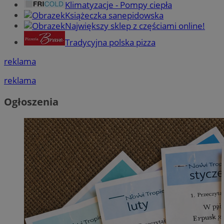
Klimatyzacje - Pompy ciepła
Książeczka sanepidowska
Największy sklep z częściami online!
Tradycyjna polska pizza
reklama
reklama
Ogłoszenia