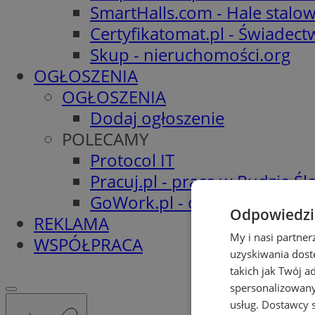
SmartHalls.com - Hale stalo
Certyfikatomat.pl - Świadec
Skup - nieruchomości.org
OGŁOSZENIA
OGŁOSZENIA
Dodaj ogłoszenie
POLECAMY
Protocol IT
Pracuj.pl - praca w Rudzie Ślą
GoWork.pl - oferty pracy
Odpowiedzia
REKLAMA
My i nasi partne
WSPÓŁPRACA
uzyskiwania dost
takich jak Twój a
spersonalizowanyc
usług.
Dostawcy s