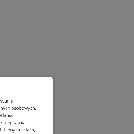
ywania i
danych osobowych,
etlania
az ulepszania
 i innych celach,