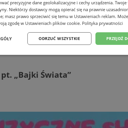
wać precyzyjne dane geolokalizacyjne i cechy urządzenia. Twoje
tryny. Niektórzy dostawcy mogą opierać się na prawnie uzasadnio
ie; masz prawo sprzeciwić się temu w
Ustawieniach reklam
. Może
woją zgodę w
Ustawieniach plików cookie
.
Polityka prywatności
EGÓŁY
ODRZUĆ WSZYSTKIE
PRZEJDŹ 
Bajki Świata"
Wydajność
Targetowanie
Funkcjonalność
Ni
pt. „Bajki Świata”
ezbędne
Wydajność
Targetowanie
Funkcjonalność
Niesklasyfikow
ie umożliwiają korzystanie z podstawowych funkcji strony internetowej, takich jak log
Bez niezbędnych plików cookie nie można prawidłowo korzystać ze strony internetowe
Provider
/
Okres
Opis
Domena
przechowywania