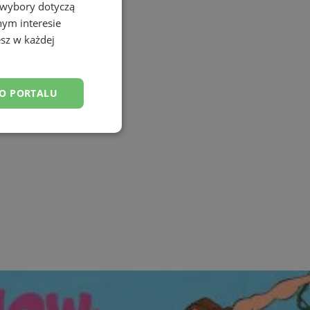
 wybory dotyczą
nym interesie
sz w każdej
DO PORTALU
esklasyfikowane
ane
owanie użytkownika i
j.