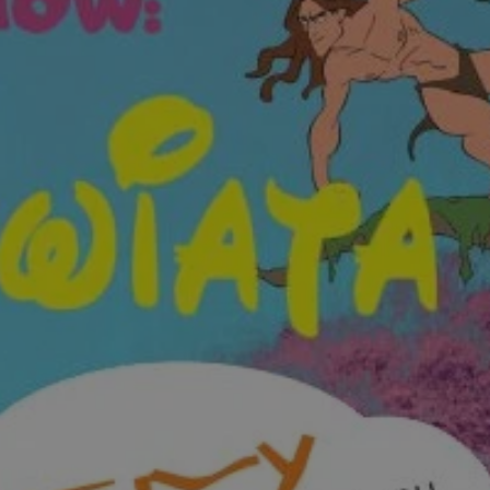
tyfikator sesji.
tyfikator sesji.
tyfikator sesji.
 celów
a, zapewniając, że
i, a ich dane są
przez witrynę
sług.
iania ludzi i botów.
ernetowej, ponieważ
aportów na temat
towej.
iania ludzi i botów.
ernetowej, ponieważ
aportów na temat
towej.
o przechowywania
watności dla ich
dane dotyczące
olityki i
ając, że ich
e w przyszłych
zez usługę Cookie-