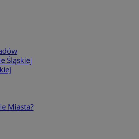
adów
e Śląskiej
kiej
ie Miasta?