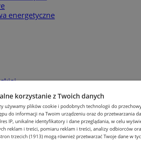
we
twa energetyczne
skiej
lne korzystanie z Twoich danych
rzy używamy plików cookie i podobnych technologii do przechow
ępu do informacji na Twoim urządzeniu oraz do przetwarzania 
dres IP, unikalne identyfikatory i dane przeglądania, w celu wyświ
h reklam i treści, pomiaru reklam i treści, analizy odbiorców or
tron trzecich (1913)
mogą również przetwarzać Twoje dane w tych