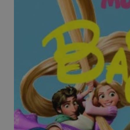
SessID
QeSessID
MvSessID
msToken
__cf_bm
__cf_bm
VISITOR_PRIVACY_
CookieScriptConse