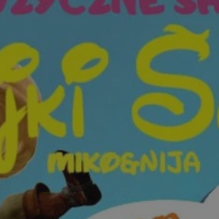
rudaslaska.com.pl
1 rok
Ten plik cookie przechowuje iden
rudaslaska.com.pl
1 rok
Ten plik cookie przechowuje iden
rudaslaska.com.pl
1 rok
Ten plik cookie przechowuje iden
.tiktok.com
1 tydzień 3 dni
Ten plik cookie jest używany do
uwierzytelniania i bezpieczeństw
użytkownicy pozostają zalogowan
zabezpieczone, jak poruszać się 
internetową lub interakcji z jej u
30 minut
Ten plik cookie służy do rozróżn
Cloudflare Inc.
Jest to korzystne dla strony int
.x.com
umożliwia tworzenie ważnych r
korzystania z jej witryny interne
29 minut 59
Ten plik cookie służy do rozróżn
Cloudflare Inc.
sekund
Jest to korzystne dla strony int
.twitter.com
umożliwia tworzenie ważnych r
korzystania z jej witryny interne
Polityce prywatności Google
METADATA
5 miesięcy 4
Ten plik cookie jest używany d
YouTube
tygodnie
zgody użytkownika i wyboru pry
.youtube.com
interakcji z witryną. Rejestruje 
zgody odwiedzającego na różne p
ustawienia prywatności, zapewni
preferencje zostaną uhonorowan
sesjach.
nt
4 tygodnie 2 dni
Ten plik cookie jest używany pr
CookieScript