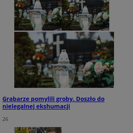
Grabarze pomylili groby. Doszło do
nielegalnej ekshumacji
26