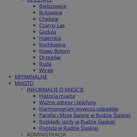
Bielszowice
Bykowina
Chebzie
Czarny Las
Godula
Halemba
Kochłowice
Nowy Bytom
Orzegów
Ruda
Wirek
KRYMINALNE
MIASTO
INFORMACJE O MIEŚCIE
Historia miasta
Ważne adresy i telefony
Harmonogram wywozu odpadów
Parafie i Msze Święte w Rudzie Śląskiej
Rozkłady jazdy w Rudzie Śląskiej
Pogoda w Rudzie Śląskiej
ADMINISTRACJA