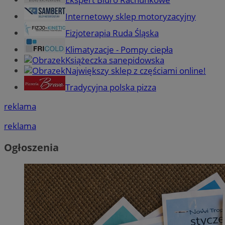
Internetowy sklep motoryzacyjny
Fizjoterapia Ruda Śląska
Klimatyzacje - Pompy ciepła
Książeczka sanepidowska
Największy sklep z częściami online!
Tradycyjna polska pizza
reklama
reklama
Ogłoszenia