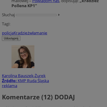
mailowej –
Powiadom nas
, dopisując
„kradzież
Pollena KP1”
Słuchaj
⏵︎
Tagi:
policja
Kradzież
włamanie
Udostępnij
Karolina Bauszek-Żurek
Źródło:
KMP Ruda Śląska
reklama
Komentarze (12)
DODAJ