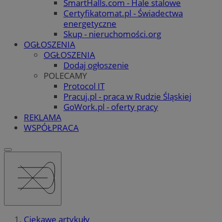
SmartHalls.com - Hale stalowe
Certyfikatomat.pl - Świadectwa
energetyczne
Skup - nieruchomości.org
OGŁOSZENIA
OGŁOSZENIA
Dodaj ogłoszenie
POLECAMY
Protocol IT
Pracuj.pl - praca w Rudzie Śląskiej
GoWork.pl - oferty pracy
REKLAMA
WSPÓŁPRACA
Ciekawe artykuły