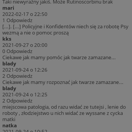
Taki niewyraźny jakiś. Może Rutinoscorbinu brak
mari
2022-02-17 o 22:50
1
Odpowiedz
[...]. [...] Policyjne i Konfidentów niech się za robotę Psy
wezmą a nie o pomoc proszą
kks
2021-09-27 o 20:00
0
Odpowiedz
Ciekawe jak mamy pomóc jak twarze zamazane...
blady
2021-09-24 o 12:26
2
Odpowiedz
Ciekawe jak mamy rozpoznać jak twarze zamazane...
blady
2021-09-24 o 12:25
2
Odpowiedz
miejscowa patologia, od razu widać ze tutejsi , lenie do
roboty , złodziejstwo u nich widać ze wyssane z cycka
matki
natka
2021-09-24 o 10:52