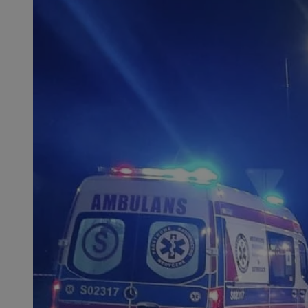
SessID
QeSessID
MvSessID
CookieScriptConse
VISITOR_PRIVACY_
msToken
Provider
Nazwa
Domena
Nazwa