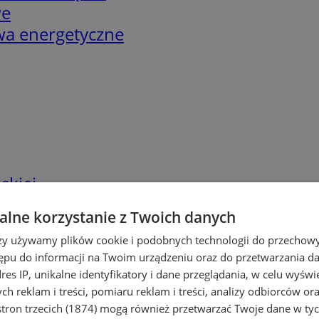
we
twa energetyczne
skiej
lne korzystanie z Twoich danych
rzy używamy plików cookie i podobnych technologii do przechow
ępu do informacji na Twoim urządzeniu oraz do przetwarzania 
dres IP, unikalne identyfikatory i dane przeglądania, w celu wyświ
h reklam i treści, pomiaru reklam i treści, analizy odbiorców or
tron trzecich (1874)
mogą również przetwarzać Twoje dane w tych