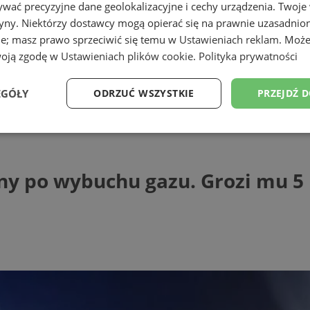
wać precyzyjne dane geolokalizacyjne i cechy urządzenia. Twoje
tryny. Niektórzy dostawcy mogą opierać się na prawnie uzasadnio
ie; masz prawo sprzeciwić się temu w
Ustawieniach reklam
. Może
woją zgodę w
Ustawieniach plików cookie
.
Polityka prywatności
ąskiej
EGÓŁY
ODRZUĆ WSZYSTKIE
PRZEJDŹ 
 wybuchu gazu. Grozi mu 5 lat więzienia
Wydajność
Targetowanie
Funkcjonalność
Ni
y po wybuchu gazu. Grozi mu 5 
ezbędne
Wydajność
Targetowanie
Funkcjonalność
Niesklasyfikow
ie umożliwiają korzystanie z podstawowych funkcji strony internetowej, takich jak log
Bez niezbędnych plików cookie nie można prawidłowo korzystać ze strony internetowe
Provider
/
Okres
Opis
Domena
przechowywania