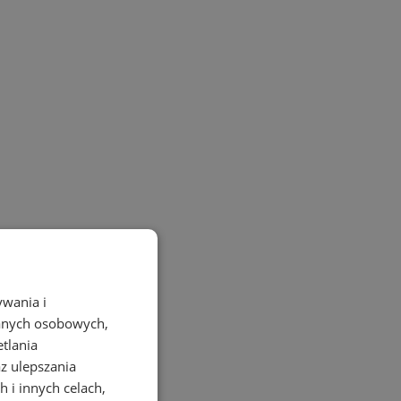
ywania i
danych osobowych,
etlania
az ulepszania
 i innych celach,