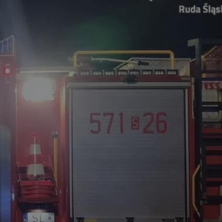
tyfikator sesji.
tyfikator sesji.
tyfikator sesji.
zez usługę Cookie-
eferencji
a pliki cookie. Jest
Cookie-Script.com
o przechowywania
watności dla ich
dane dotyczące
olityki i
ając, że ich
e w przyszłych
 celów
a, zapewniając, że
i, a ich dane są
przez witrynę
sług.