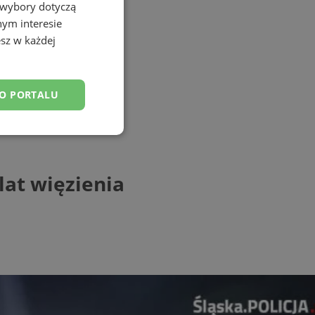
 wybory dotyczą
nym interesie
sz w każdej
DO PORTALU
esklasyfikowane
lat więzienia
ane
owanie użytkownika i
j.