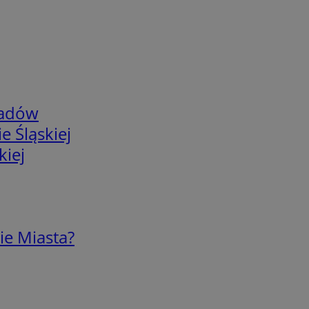
adów
e Śląskiej
kiej
ie Miasta?