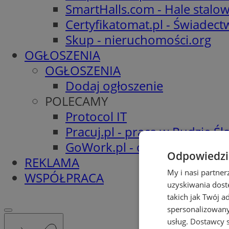
SmartHalls.com - Hale stalo
Certyfikatomat.pl - Świadec
Skup - nieruchomości.org
OGŁOSZENIA
OGŁOSZENIA
Dodaj ogłoszenie
POLECAMY
Protocol IT
Pracuj.pl - praca w Rudzie Ślą
GoWork.pl - oferty pracy
Odpowiedzia
REKLAMA
My i nasi partne
WSPÓŁPRACA
uzyskiwania dost
takich jak Twój a
spersonalizowanyc
usług.
Dostawcy s