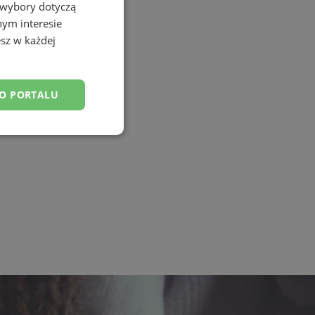
 wybory dotyczą
nym interesie
sz w każdej
DO PORTALU
esklasyfikowane
ane
owanie użytkownika i
j.