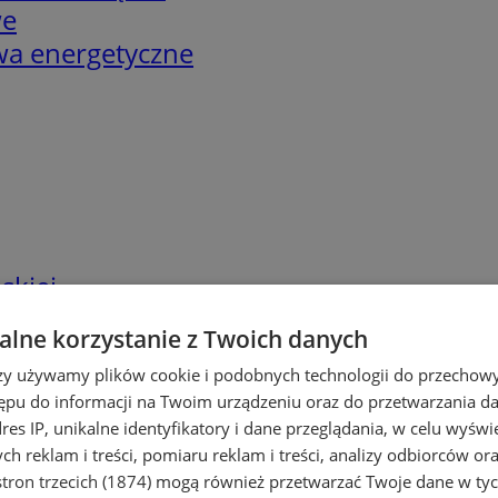
we
twa energetyczne
skiej
lne korzystanie z Twoich danych
rzy używamy plików cookie i podobnych technologii do przechow
ępu do informacji na Twoim urządzeniu oraz do przetwarzania 
dres IP, unikalne identyfikatory i dane przeglądania, w celu wyświ
h reklam i treści, pomiaru reklam i treści, analizy odbiorców or
tron trzecich (1874)
mogą również przetwarzać Twoje dane w tych