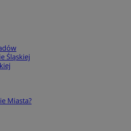
adów
e Śląskiej
kiej
ie Miasta?