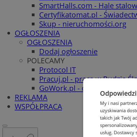
SmartHalls.com - Hale stalo
Certyfikatomat.pl - Świadec
Skup - nieruchomości.org
OGŁOSZENIA
OGŁOSZENIA
Dodaj ogłoszenie
POLECAMY
Protocol IT
Pracuj.pl - praca w Rudzie Ślą
GoWork.pl - oferty pracy
Odpowiedzia
REKLAMA
My i nasi partne
WSPÓŁPRACA
uzyskiwania dost
takich jak Twój a
spersonalizowanyc
usług.
Dostawcy s