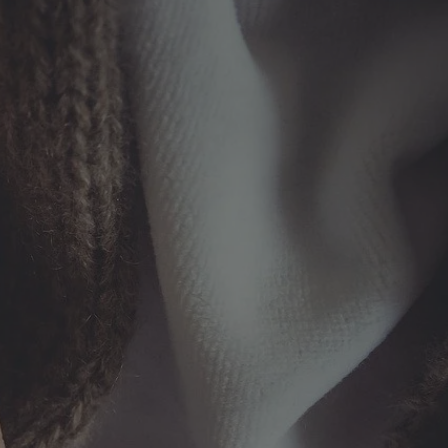
tyfikator sesji.
tyfikator sesji.
tyfikator sesji.
zez usługę Cookie-
eferencji
a pliki cookie. Jest
Cookie-Script.com
o przechowywania
watności dla ich
dane dotyczące
olityki i
ając, że ich
e w przyszłych
 celów
a, zapewniając, że
i, a ich dane są
przez witrynę
sług.