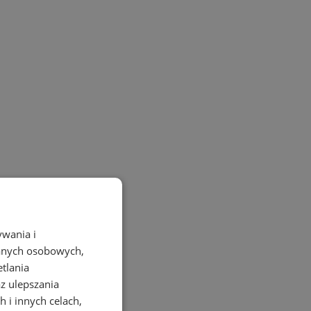
ywania i
danych osobowych,
etlania
az ulepszania
 i innych celach,