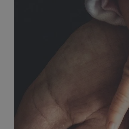
SessID
QeSessID
MvSessID
CookieScriptConse
VISITOR_PRIVACY_
msToken
Provider
Nazwa
Domena
Nazwa