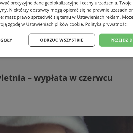
wać precyzyjne dane geolokalizacyjne i cechy urządzenia. Twoje
tryny. Niektórzy dostawcy mogą opierać się na prawnie uzasadnio
ie; masz prawo sprzeciwić się temu w
Ustawieniach reklam
. Może
woją zgodę w
Ustawieniach plików cookie
.
Polityka prywatności
EGÓŁY
ODRZUĆ WSZYSTKIE
PRZEJDŹ 
ia - wypłata w czerwcu
Wydajność
Targetowanie
Funkcjonalność
Ni
ietnia – wypłata w czerwcu
ezbędne
Wydajność
Targetowanie
Funkcjonalność
Niesklasyfikow
ie umożliwiają korzystanie z podstawowych funkcji strony internetowej, takich jak log
Bez niezbędnych plików cookie nie można prawidłowo korzystać ze strony internetowe
Provider
/
Okres
Opis
Domena
przechowywania